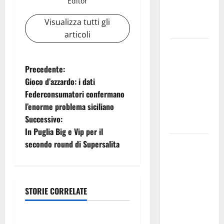
Editor
pluralismo
e crescita
Visualizza tutti gli
professionale»
articoli
U.I.R. e
CESFAT: al
N
Precedente:
centro
Gioco d’azzardo: i dati
legalità,
a
Federconsumatori confermano
formazione
l’enorme problema siciliano
v
e valori
Successivo:
costituzionali
i
In Puglia Big e Vip per il
Voucher
secondo round di Supersalita
g
sportivi,
solo 6
a
giorni per
STORIE CORRELATE
z
fare
Automobilismo
domanda.
i
Marano
Magliona “svolta” verso