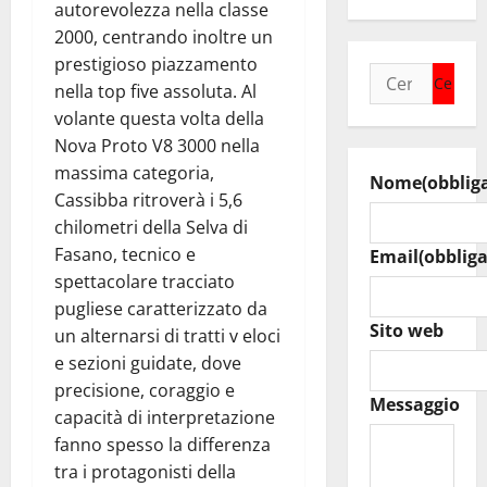
autorevolezza nella classe
2000, centrando inoltre un
prestigioso piazzamento
Ricerca
nella top five assoluta. Al
per:
volante questa volta della
Nova Proto V8 3000 nella
massima categoria,
Nome
(obblig
Cassibba ritroverà i 5,6
chilometri della Selva di
Fasano, tecnico e
Email
(obbliga
spettacolare tracciato
pugliese caratterizzato da
Sito web
un alternarsi di tratti v eloci
e sezioni guidate, dove
precisione, coraggio e
Messaggio
capacità di interpretazione
fanno spesso la differenza
tra i protagonisti della