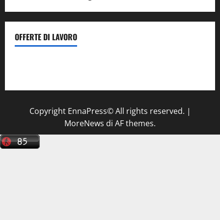
OFFERTE DI LAVORO
Il Centro La Diagnostica di Catenanuova ricerca un
tecnico sanitario di radiologia medica
a Enna
Copyright EnnaPress© All rights reserved.
|
MoreNews
di AF themes.