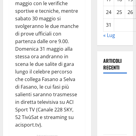
maggio con le verifiche
sportive e tecniche, mentre
24
25
26
sabato 30 maggio si
31
svolgeranno le due manche
di prove ufficiali con
« Lug
partenza dalle ore 9.00.
Domenica 31 maggio alla
stessa ora andranno in
ARTICOLI
scena le due salite di gara
RECENTI
lungo il celebre percorso
che collega Fasano a Selva
Previsioni
di Fasano, le cui fasi più
Meteo
salienti saranno trasmesse
Enna: Oggi
in diretta televisiva su ACI
più
Sport TV (Canale 228 SKY,
instabile e
52 TivùSat e streaming su
un po’ meno
acisport.tv).
caldo.
Advertisement