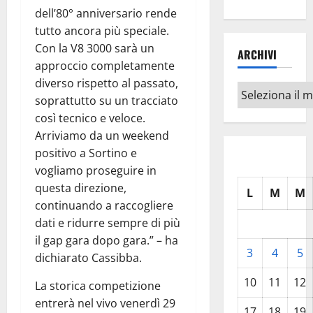
dell’80° anniversario rende
tutto ancora più speciale.
Con la V8 3000 sarà un
ARCHIVI
approccio completamente
diverso rispetto al passato,
Archivi
soprattutto su un tracciato
così tecnico e veloce.
Arriviamo da un weekend
positivo a Sortino e
vogliamo proseguire in
questa direzione,
L
M
M
continuando a raccogliere
dati e ridurre sempre di più
il gap gara dopo gara.” – ha
3
4
5
dichiarato Cassibba.
10
11
12
La storica competizione
entrerà nel vivo venerdì 29
17
18
19