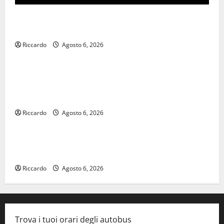
𝐄𝐒𝐓𝐀𝐓𝐄 𝐑𝐄𝐆𝐀𝐋𝐁𝐔𝐓𝐄𝐒𝐄 𝟐𝟎𝟐𝟔 – 𝐅𝐄𝐒𝐓𝐀 𝐃𝐈
𝐒𝐀𝐍 𝐕𝐈𝐓𝐎
Riccardo
Agosto 6, 2026
economia
Editoria, approvata la graduatoria definitiva dei
contributi della Regione 2026. Schifani: «Favoriamo
pluralismo e crescita professionale»
Riccardo
Agosto 6, 2026
legalità
U.I.R. e CESFAT: al centro legalità, formazione e
valori costituzionali
Riccardo
Agosto 6, 2026
Trova i tuoi orari degli autobus