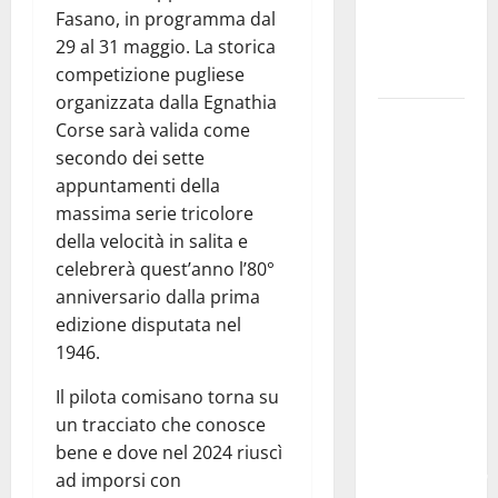
Fasano, in programma dal
formazione
29 al 31 maggio. La storica
e valori
competizione pugliese
costituzionali
organizzata dalla Egnathia
Voucher
Corse sarà valida come
sportivi,
secondo dei sette
solo 6
appuntamenti della
giorni per
massima serie tricolore
fare
della velocità in salita e
domanda.
celebrerà quest’anno l’80°
Marano
anniversario dalla prima
“Regione
edizione disputata nel
proroghi
1946.
scadenza o
Il pilota comisano torna su
negherà a
un tracciato che conosce
tanti
bene e dove nel 2024 riuscì
ragazzi
ad imporsi con
un’opportunità”