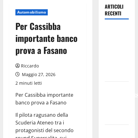
ARTICOLI
Automobilismo
RECENTI
Per Cassibba
Previsioni
importante banco
Meteo
Enna: Oggi
prova a Fasano
più
instabile e
Riccardo
un po’ meno
Maggio 27, 2026
caldo.
2 minuti letti
𝐄𝐒𝐓𝐀𝐓𝐄
Per Cassibba importante
𝐑𝐄𝐆𝐀𝐋𝐁𝐔𝐓𝐄
banco prova a Fasano
𝟐𝟎𝟐𝟔 –
𝐅𝐄𝐒𝐓𝐀 𝐃𝐈
Il pilota ragusano della
𝐒𝐀𝐍 𝐕𝐈𝐓𝐎
Scuderia Ateneo tra i
protagonisti del secondo
Editoria,