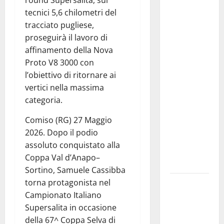
round Supersalita, sui
approvata
tecnici 5,6 chilometri del
la
tracciato pugliese,
graduatoria
proseguirà il lavoro di
definitiva
affinamento della Nova
dei
Proto V8 3000 con
contributi
l’obiettivo di ritornare ai
della
vertici nella massima
Regione
categoria.
2026.
Schifani:
Comiso (RG) 27 Maggio
«Favoriamo
2026. Dopo il podio
pluralismo
assoluto conquistato alla
e crescita
Coppa Val d’Anapo–
professionale»
Sortino, Samuele Cassibba
torna protagonista nel
U.I.R. e
Campionato Italiano
CESFAT: al
Supersalita in occasione
centro
della 67^ Coppa Selva di
legalità,