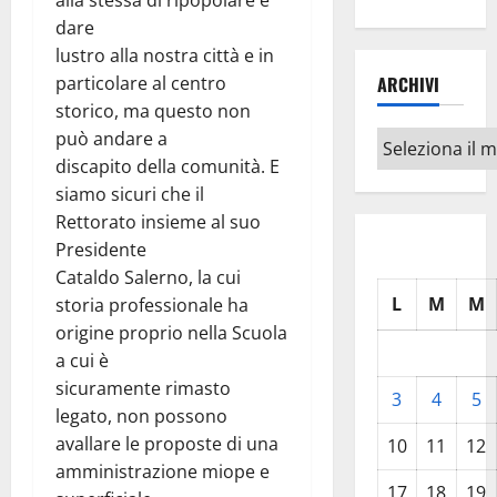
alla stessa di ripopolare e
dare
lustro alla nostra città e in
particolare al centro
ARCHIVI
storico, ma questo non
può andare a
Archivi
discapito della comunità. E
siamo sicuri che il
Rettorato insieme al suo
Presidente
Cataldo Salerno, la cui
L
M
M
storia professionale ha
origine proprio nella Scuola
a cui è
sicuramente rimasto
3
4
5
legato, non possono
avallare le proposte di una
10
11
12
amministrazione miope e
17
18
19