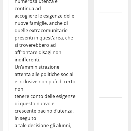
numerosa utenza e
domestiche”
continua ad
accogliere le esigenze delle
Pergusa si
nuove famiglie, anche di
prepara alla
quelle extracomunitarie
“Notte
presenti in quest’area, che
dell’Assunta”:
si troverebbero ad
il 14 agosto
affrontare disagi non
musica,
indifferenti.
spettacolo,
Un’amministrazione
gastronomia
attenta alle politiche sociali
e una
e inclusive non può di certo
sorpresa di
non
mezzanotte.
tenere conto delle esigenze
Sanità: Non
di questo nuovo e
riconosciuto
crescente bacino d’utenza.
il Buono
In seguito
Pasto:
a tale decisione gli alunni,