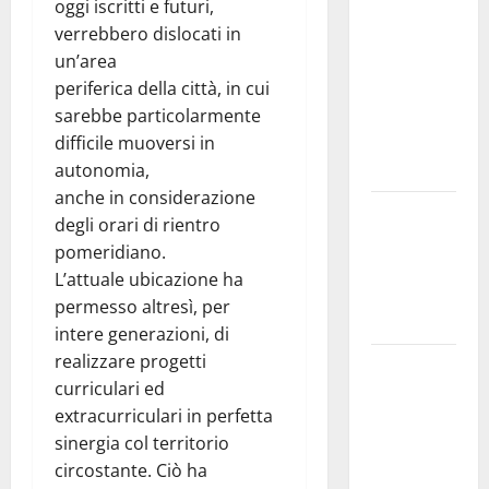
sindacato
oggi iscritti e futuri,
Nursind
verrebbero dislocati in
avvia una
un’area
vertenza a
periferica della città, in cui
Asp e Oasi
sarebbe particolarmente
Maria SS
difficile muoversi in
Troina
autonomia,
anche in considerazione
Giornata di
degli orari di rientro
vigilia per il
pomeridiano.
23° Rally
L’attuale ubicazione ha
Tirreno
permesso altresì, per
Messina
intere generazioni, di
realizzare progetti
Automobilismo
curriculari ed
– Si
extracurriculari in perfetta
chiuderanno
sinergia col territorio
il 19 agosto
circostante. Ciò ha
le iscrizioni