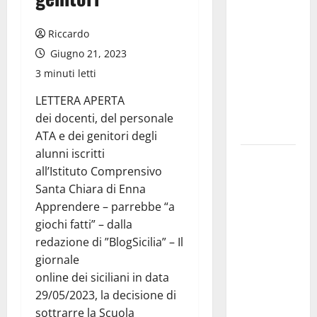
dell’Assunta”:
il 14 agosto
Riccardo
musica,
Giugno 21, 2023
spettacolo,
3 minuti letti
gastronomia
e una
LETTERA APERTA
sorpresa di
dei docenti, del personale
mezzanotte.
ATA e dei genitori degli
alunni iscritti
Sanità: Non
all’Istituto Comprensivo
riconosciuto
Santa Chiara di Enna
il Buono
Apprendere – parrebbe “a
Pasto:
giochi fatti” – dalla
sindacato
redazione di ”BlogSicilia” – Il
Nursind
giornale
avvia una
online dei siciliani in data
vertenza a
29/05/2023, la decisione di
Asp e Oasi
sottrarre la Scuola