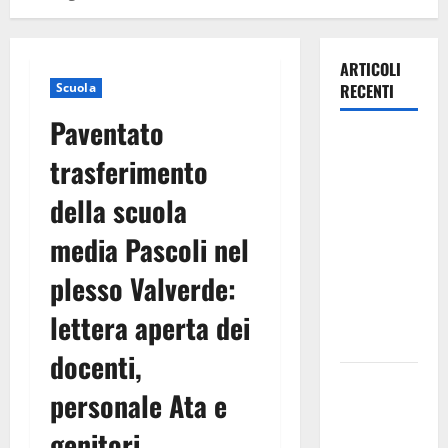
ARTICOLI
Scuola
RECENTI
Paventato
Lavoro.
trasferimento
Venezia
(PD):
della scuola
“Depositato
media Pascoli nel
ddl all’ARS
per
plesso Valverde:
valorizzare
le imprese
lettera aperta dei
domestiche”
docenti,
Pergusa si
personale Ata e
prepara alla
“Notte
genitori