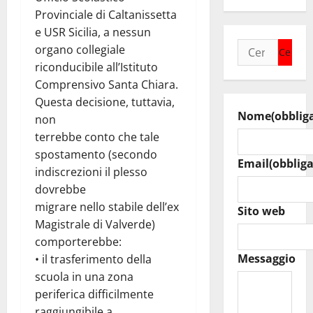
Provinciale di Caltanissetta
e USR Sicilia, a nessun
Ricerca
organo collegiale
per:
riconducibile all’Istituto
Comprensivo Santa Chiara.
Questa decisione, tuttavia,
Nome
(obblig
non
terrebbe conto che tale
spostamento (secondo
Email
(obbliga
indiscrezioni il plesso
dovrebbe
migrare nello stabile dell’ex
Sito web
Magistrale di Valverde)
comporterebbe:
Messaggio
• il trasferimento della
scuola in una zona
periferica difficilmente
raggiungibile a