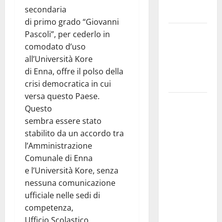
Maria SS
secondaria
Troina
di primo grado “Giovanni
Giornata di
Pascoli”, per cederlo in
vigilia per il
comodato d’uso
23° Rally
all’Università Kore
Tirreno
di Enna, offre il polso della
Messina
crisi democratica in cui
versa questo Paese.
Automobilismo
Questo
– Si
sembra essere stato
chiuderanno
stabilito da un accordo tra
il 19 agosto
l’Amministrazione
le iscrizioni
Comunale di Enna
al 6°
e l’Università Kore, senza
Slalom
nessuna comunicazione
Città di
ufficiale nelle sedi di
Alessandria
competenza,
della Rocca
Ufficio Scolastico