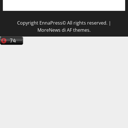
tecnico sanitario di radiologia medica
a Enna
Copyright EnnaPress© All rights reserved.
|
MoreNews
di AF themes.