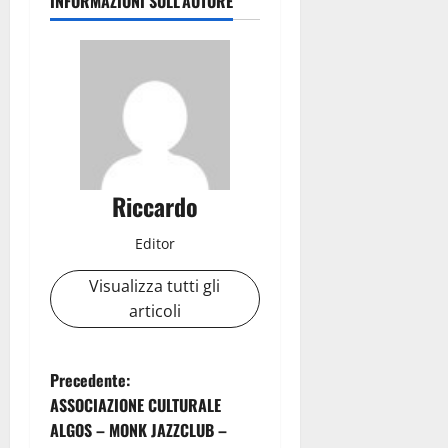
INFORMAZIONI SULL'AUTORE
Riccardo
Editor
Visualizza tutti gli
articoli
N
Precedente:
ASSOCIAZIONE CULTURALE
a
ALGOS – MONK JAZZCLUB –