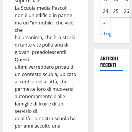
superficiale.
La Scuola media Pascoli
24
25
26
non è un edificio in panne
ma un “immobile” che vive,
31
che
« Lug
ha un’anima, che è la storia
di tante vite pullulanti di
giovani preadolescenti!
ARTICOLI
Questi
RECENTI
ultimi verrebbero privati di
un contesto scuola, ubicato
Lavoro.
al centro della città, che
Venezia
permette loro di muoversi
(PD):
autonomamente e alle
“Depositato
famiglie di fruire di un
ddl all’ARS
servizio di
per
qualità. La nostra scuola ha
valorizzare
per anni accolto una
le imprese