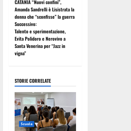
CATANIA “Nuovi confini”,
v
Amanda Sandrelli è Lisistrata la
i
donna che “sconfisse” la guerra
Successivo:
g
Talento e sperimentazione,
Evita Polidoro e Nerovivo a
a
Santa Venerina per “Jazz in
z
vigna”
i
o
STORIE CORRELATE
n
e
a
Scuola
r