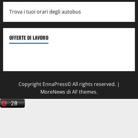
Trova i tuoi orari degli autobus
OFFERTE DI LAVORO
Il Centro La Diagnostica di Catenanuova ricerca un
tecnico sanitario di radiologia medica
a Enna
Copyright EnnaPress© All rights reserved.
|
MoreNews
di AF themes.