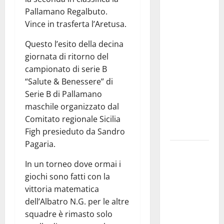
convocazione
Pallamano Regalbuto.
urgente del
Vince in trasferta l’Aretusa.
Consiglio
comunale di
Questo l’esito della decina
Enna:
giornata di ritorno del
«Dopo gli
campionato di serie B
allarmismi,
“Salute & Benessere” di
confronto
Serie B di Pallamano
pubblico su
maschile organizzato dal
atti e dati
Comitato regionale Sicilia
progettuali»
Figh presieduto da Sandro
Pagaria.
Pasquasia,
Colianni: «Il
In un torneo dove ormai i
presidente
giochi sono fatti con la
del
vittoria matematica
Consiglio
dell’Albatro N.G. per le altre
Comunale
squadre è rimasto solo