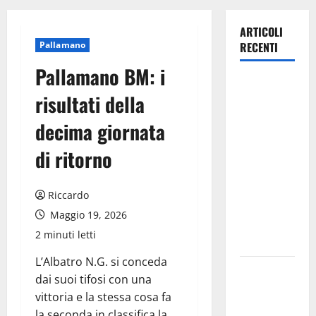
ARTICOLI
Pallamano
RECENTI
Pallamano BM: i
TRIONFO
risultati della
ASSOLUTO
A
decima giornata
TAORMINA:
di ritorno
UN
NABUCCO
IMMORTALE
Riccardo
ACCENDE IL
Maggio 19, 2026
TEATRO
2 minuti letti
ANTICO
L’Albatro N.G. si conceda
Pasquasia,
dai suoi tifosi con una
il Mpa
vittoria e la stessa cosa fa
chiede la
la seconda in classifica la