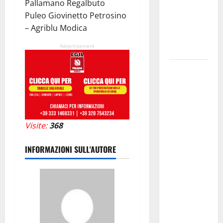
Pallamano Regalbuto
IMMORTALE
Puleo Giovinetto Petrosino
ACCENDE IL
– Agriblu Modica
TEATRO
Advertisement
ANTICO
Pasquasia,
il Mpa
chiede la
convocazione
urgente del
Visite:
368
Consiglio
comunale di
INFORMAZIONI SULL'AUTORE
Enna:
«Dopo gli
allarmismi,
confronto
pubblico su
atti e dati