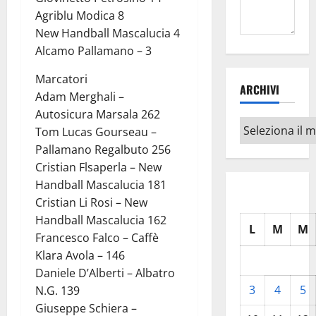
Agriblu Modica 8
New Handball Mascalucia 4
Alcamo Pallamano – 3
Marcatori
ARCHIVI
Adam Merghali –
Autosicura Marsala 262
Archivi
Tom Lucas Gourseau –
Pallamano Regalbuto 256
Cristian Flsaperla – New
Handball Mascalucia 181
Cristian Li Rosi – New
Handball Mascalucia 162
L
M
M
Francesco Falco – Caffè
Klara Avola – 146
Daniele D’Alberti – Albatro
3
4
5
N.G. 139
Giuseppe Schiera –