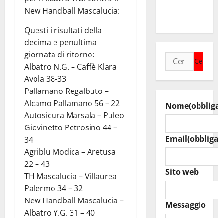
raduno
New Handball Mascalucia:
bandistico
Questi i risultati della
decima e penultima
giornata di ritorno:
Ricerca
Albatro N.G. – Caffè Klara
per:
Avola 38-33
Pallamano Regalbuto –
Alcamo Pallamano 56 – 22
Nome
(obblig
Autosicura Marsala – Puleo
Giovinetto Petrosino 44 –
Email
(obbliga
34
Agriblu Modica – Aretusa
22 – 43
Sito web
TH Mascalucia – Villaurea
Palermo 34 – 32
New Handball Mascalucia –
Messaggio
Albatro Y.G. 31 – 40