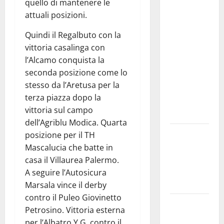
studi gli
quello di mantenere le
atti, nessun
attuali posizioni.
ampliamento
Quindi il Regalbuto con la
della
vittoria casalinga con
capsula,
l’Alcamo conquista la
solo la
seconda posizione come lo
bonifica
stesso da l’Aretusa per la
dell’amianto
terza piazza dopo la
presente
vittoria sul campo
nel sito»
dell’Agriblu Modica. Quarta
Inizia la
posizione per il TH
notte del
Mascalucia che batte in
23° Rally
casa il Villaurea Palermo.
Tirreno
A seguire l’Autosicura
Messina
Marsala vince il derby
contro il Puleo Giovinetto
Assoro il 9
Petrosino. Vittoria esterna
agosto
per l’Albatro Y.G. contro il