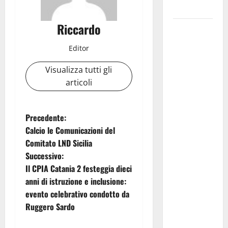
progettuali»
Riccardo
Pasquasia,
Colianni: «Il
Editor
presidente
del
Visualizza tutti gli
Consiglio
articoli
Comunale
studi gli
N
Precedente:
atti, nessun
Calcio le Comunicazioni del
ampliamento
a
Comitato LND Sicilia
della
Successivo:
capsula,
v
Il CPIA Catania 2 festeggia dieci
solo la
i
anni di istruzione e inclusione:
bonifica
evento celebrativo condotto da
dell’amianto
g
Ruggero Sardo
presente
nel sito»