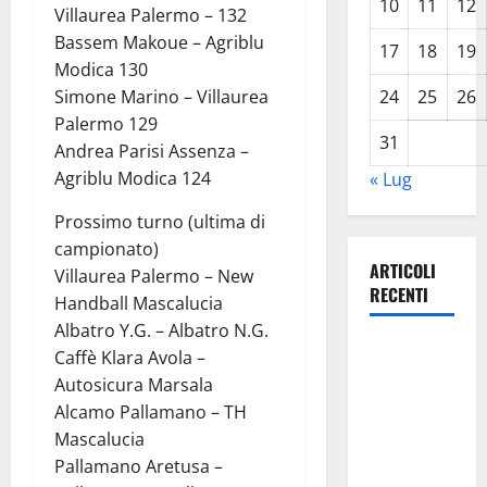
10
11
12
Villaurea Palermo – 132
Bassem Makoue – Agriblu
17
18
19
Modica 130
Simone Marino – Villaurea
24
25
26
Palermo 129
31
Andrea Parisi Assenza –
Agriblu Modica 124
« Lug
Prossimo turno (ultima di
campionato)
ARTICOLI
Villaurea Palermo – New
RECENTI
Handball Mascalucia
Albatro Y.G. – Albatro N.G.
TRIONFO
Caffè Klara Avola –
ASSOLUTO
Autosicura Marsala
A
Alcamo Pallamano – TH
TAORMINA:
Mascalucia
UN
Pallamano Aretusa –
NABUCCO