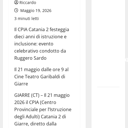
POSTE
Riccardo
ITALIANE:
Maggio 19, 2026
IN
3 minuti letti
PROVINCIA
Il CPIA Catania 2 festeggia
DI ENNA
dieci anni di istruzione e
CON
inclusione: evento
“SEGUIMI”
celebrativo condotto da
LA
Ruggero Sardo
CORRISPONDEN
VIENE IN
Il 21 maggio dalle ore 9 al
VACANZA
Cine Teatro Garibaldi di
CON TE
Giarre
Temporale:
GIARRE (CT) – Il 21 maggio
a lavoro i
2026 il CPIA (Centro
volontari.
Provinciale per l’Istruzione
Auto
degli Adulti) Catania 2 di
bloccata ad
Giarre, diretto dalla