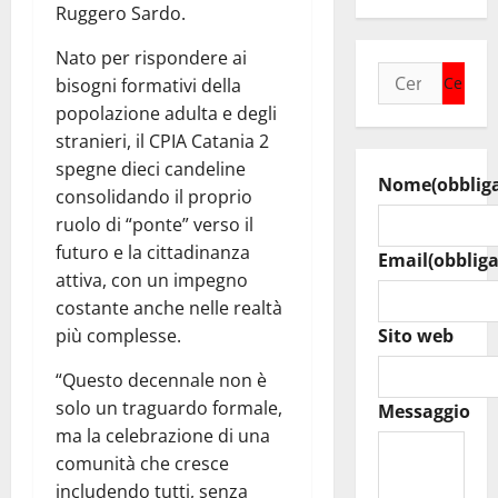
Ruggero Sardo.
Nato per rispondere ai
Ricerca
bisogni formativi della
per:
popolazione adulta e degli
stranieri, il CPIA Catania 2
spegne dieci candeline
Nome
(obblig
consolidando il proprio
ruolo di “ponte” verso il
futuro e la cittadinanza
Email
(obbliga
attiva, con un impegno
costante anche nelle realtà
più complesse.
Sito web
“Questo decennale non è
solo un traguardo formale,
Messaggio
ma la celebrazione di una
comunità che cresce
includendo tutti, senza