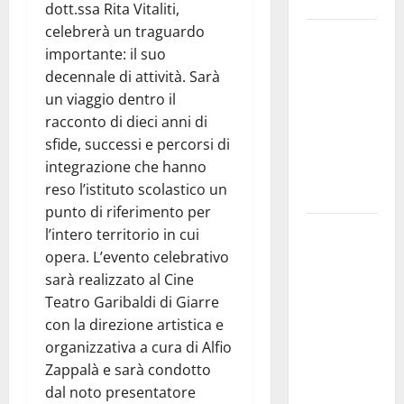
Enna bassa
dott.ssa Rita Vitaliti,
celebrerà un traguardo
DEFINITO IL
importante: il suo
PROGRAMMA
decennale di attività. Sarà
DELLA
un viaggio dentro il
SETTIMA
racconto di dieci anni di
EDIZIONE
sfide, successi e percorsi di
DEL
integrazione che hanno
MARZAMEMI
reso l’istituto scolastico un
CINEFEST
punto di riferimento per
Salute,
l’intero territorio in cui
giunta
opera. L’evento celebrativo
regionale
sarà realizzato al Cine
nomina
Teatro Garibaldi di Giarre
Sabrina
con la direzione artistica e
Cillia alla
organizzativa a cura di Alfio
direzione
Zappalà e sarà condotto
del Cefpas
dal noto presentatore