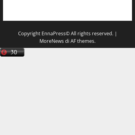
Il Centro La Diagnostica di Catenanuova ricerca un
tecnico sanitario di radiologia medica
a Enna
Copyright EnnaPress© All rights reserved.
|
MoreNews
di AF themes.