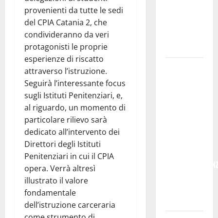
provenienti da tutte le sedi
programma
del CPIA Catania 2, che
per giovani
condivideranno da veri
e servizi
protagonisti le proprie
efficienti
esperienze di riscatto
POSTE
attraverso l’istruzione.
ITALIANE:
Seguirà l’interessante focus
IN
sugli Istituti Penitenziari, e,
PROVINCIA
al riguardo, un momento di
DI ENNA
particolare rilievo sarà
CON
dedicato all’intervento dei
“SEGUIMI”
Direttori degli Istituti
LA
Penitenziari in cui il CPIA
CORRISPONDEN
opera. Verrà altresì
VIENE IN
illustrato il valore
VACANZA
fondamentale
CON TE
dell’istruzione carceraria
come strumento di