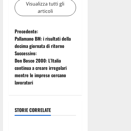
Visualizza tutti gli
articoli
N
Precedente:
Pallamano BM: i risultati della
a
decima giornata di ritorno
Successivo:
v
Don Bosco 2000: L’Italia
i
continua a creare irregolari
mentre le imprese cercano
g
lavoratori
a
z
STORIE CORRELATE
Solidarietà
i
Crollo di Messina, Schifani