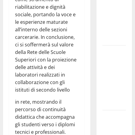
Temporale:
riabilitazione e dignità
a lavoro i
sociale, portando la voce e
volontari.
le esperienze maturate
Auto
all’interno delle sezioni
bloccata ad
carcerarie. In conclusione,
Enna bassa
ci si soffermerà sul valore
DEFINITO IL
della Rete delle Scuole
PROGRAMMA
Superiori con la proiezione
DELLA
delle attività e dei
SETTIMA
laboratori realizzati in
EDIZIONE
collaborazione con gli
DEL
istituti di secondo livello
MARZAMEMI
in rete, mostrando il
CINEFEST
percorso di continuità
Salute,
didattica che accompagna
giunta
gli studenti verso i diplomi
regionale
tecnici e professionali.