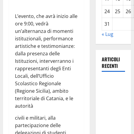
24
25
26
L’evento, che avrà inizio alle
ore 9:00, vedrà
31
un’alternanza di momenti
« Lug
istituzionali, performance
artistiche e testimonianze:
dalla presenza delle
ARTICOLI
Istituzioni, interverranno i
RECENTI
rappresentanti degli Enti
Locali, dell’Ufficio
Caronia
Scolastico Regionale
(Noi
(Regione Sicilia), ambito
Moderati):
territoriale di Catania, e le
“Basta
autorità
valzer di
civili e militari, alla
poltrone, a
partecipazione delle
Palermo
delegazioni di studenti
serve un