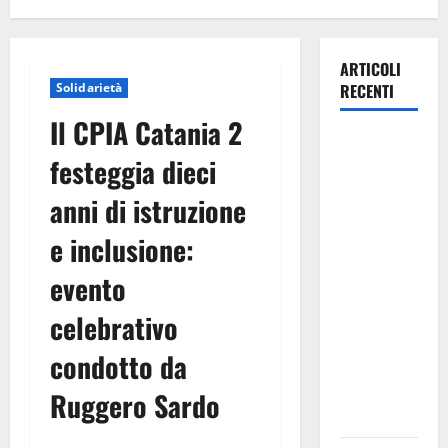
ARTICOLI
Solidarietà
RECENTI
Il CPIA Catania 2
Caronia
festeggia dieci
(Noi
Moderati):
anni di istruzione
“Basta
e inclusione:
valzer di
poltrone, a
evento
Palermo
serve un
celebrativo
programma
condotto da
per giovani
e servizi
Ruggero Sardo
efficienti