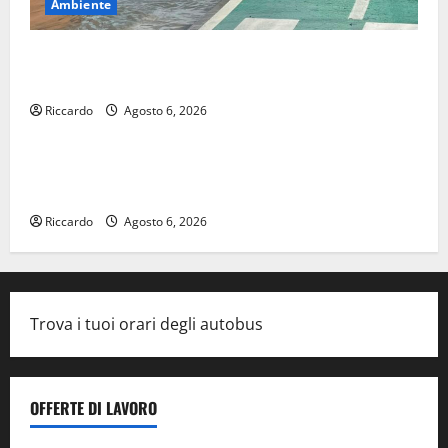
Ambiente
Temporale: a lavoro i volontari. Auto bloccata ad
Enna bassa
Riccardo
Agosto 6, 2026
Cinema
DEFINITO IL PROGRAMMA DELLA SETTIMA EDIZIONE
DEL MARZAMEMI CINEFEST
Riccardo
Agosto 6, 2026
Trova i tuoi orari degli autobus
OFFERTE DI LAVORO