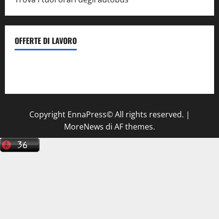
OFFERTE DI LAVORO
Il Centro La Diagnostica di Catenanuova ricerca un
tecnico sanitario di radiologia medica
a Enna
Copyright EnnaPress© All rights reserved.
|
MoreNews
di AF themes.