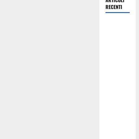
ARTICOLI
RECENTI
Pasquasia,
Omar Vellari
(segr.
Giovani
Autonomisti
Enna):
«Enna non
può isolarsi
dalla
Regione né
alimentare
allarmi
inesistenti.
Si sostenga
il percorso