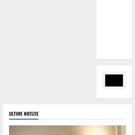
Salmo
arriva
domani a
Palermo
per il Wave
Summer
Music
ULTIME NOTIZIE