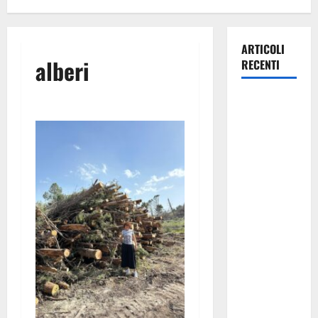
ARTICOLI
alberi
RECENTI
Pasquasia,
Omar Vellari
(segr.
Giovani
Autonomisti
Enna):
«Enna non
può isolarsi
dalla
Regione né
alimentare
allarmi
inesistenti.