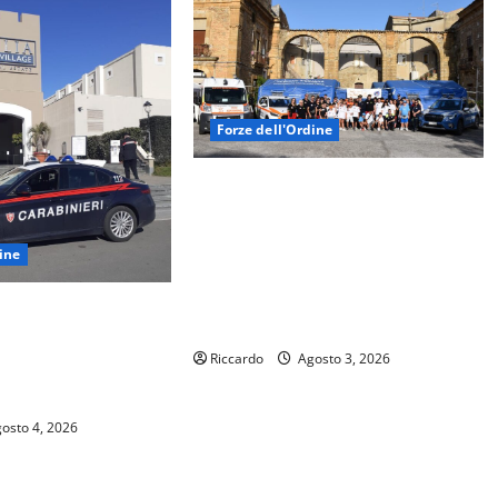
Forze dell'Ordine
LA POLIZIA DI STATO INCONTRA IL
PERSONALE VOLONTARIO DELLA
PROTEZIONE CIVILE NELL’AMBITO
dine
DEL CAMPO SCUOLA DI PIAZZA
ARMERINA DENOMINATO “ANCH’IO
IA OUTLET VILLAGE –
SONO LA PROTEZIONE CIVILE”
LI AUTORI DI VARI
Riccardo
Agosto 3, 2026
TI FURTI DI
osto 4, 2026