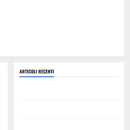
ARTICOLI RECENTI
Previsioni Meteo Enna: Oggi più instabile e un po’
meno caldo.
𝐄𝐒𝐓𝐀𝐓𝐄 𝐑𝐄𝐆𝐀𝐋𝐁𝐔𝐓𝐄𝐒𝐄 𝟐𝟎𝟐𝟔 – 𝐅𝐄𝐒𝐓𝐀 𝐃𝐈
𝐒𝐀𝐍 𝐕𝐈𝐓𝐎
Editoria, approvata la graduatoria definitiva dei