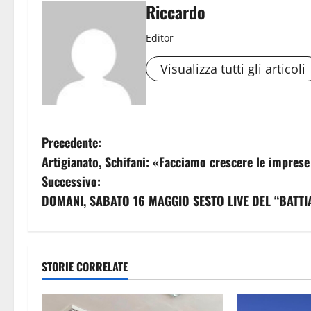
Riccardo
Editor
Visualizza tutti gli articoli
N
Precedente:
Artigianato, Schifani: «Facciamo crescere le imprese
a
Successivo:
v
DOMANI, SABATO 16 MAGGIO SESTO LIVE DEL “BATTIA
i
g
STORIE CORRELATE
a