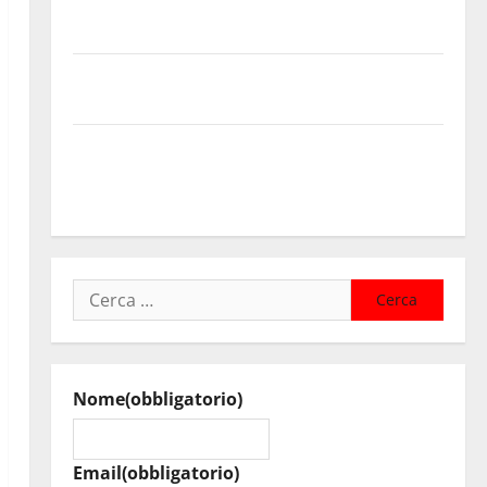
contributi della Regione 2026. Schifani: «Favoriamo
pluralismo e crescita professionale»
U.I.R. e CESFAT: al centro legalità, formazione e
valori costituzionali
Voucher sportivi, solo 6 giorni per fare domanda.
Marano “Regione proroghi scadenza o negherà a
tanti ragazzi un’opportunità”
Ricerca
per:
Nome
(obbligatorio)
Email
(obbligatorio)