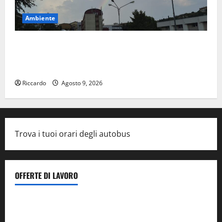
Ambiente
Previsioni Meteo Enna: Nuova probabilità di
temporali pomeridiani. Temperature stabili, due
gradi circa sopra media.
Riccardo
Agosto 9, 2026
Trova i tuoi orari degli autobus
OFFERTE DI LAVORO
Il Centro La Diagnostica di Catenanuova ricerca un
tecnico sanitario di radiologia medica
a Enna