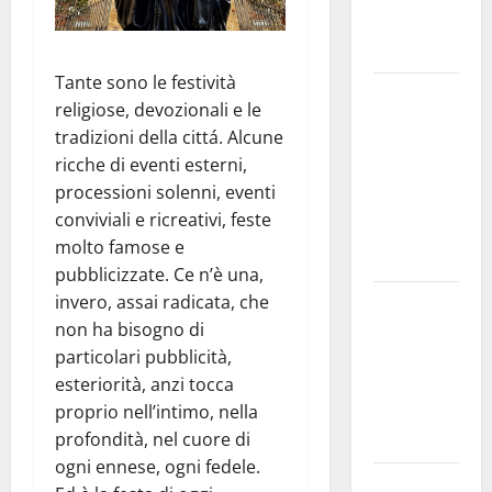
speculazioni
politiche”
Tante sono le festività
Pasquasia:
religiose, devozionali e le
uno dei più
tradizioni della cittá. Alcune
grandi
ricche di eventi esterni,
“Buchi
processioni solenni, eventi
Neri” della
conviviali e ricreativi, feste
Regione
molto famose e
Sicilia
pubblicizzate. Ce n’è una,
invero, assai radicata, che
Enna questa
non ha bisogno di
sera al
particolari pubblicità,
piazzale
esteriorità, anzi tocca
Euno “Il
proprio nell’intimo, nella
Barbiere di
profondità, nel cuore di
Siviglia”
ogni ennese, ogni fedele.
Previsioni