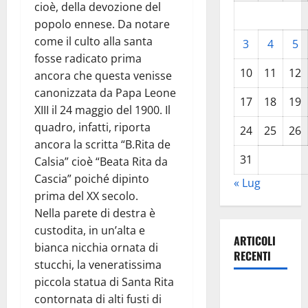
cioè, della devozione del
popolo ennese. Da notare
come il culto alla santa
3
4
5
fosse radicato prima
10
11
12
ancora che questa venisse
canonizzata da Papa Leone
17
18
19
XIII il 24 maggio del 1900. Il
quadro, infatti, riporta
24
25
26
ancora la scritta “B.Rita de
31
Calsia” cioè “Beata Rita da
Cascia” poiché dipinto
« Lug
prima del XX secolo.
Nella parete di destra è
custodita, in un’alta e
ARTICOLI
bianca nicchia ornata di
RECENTI
stucchi, la veneratissima
piccola statua di Santa Rita
Pasquasia,
contornata di alti fusti di