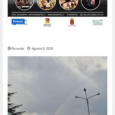
Eventi
Enna questa sera al piazzale Euno “Il Barbiere di
Siviglia”
Riccardo
Agosto 9, 2026