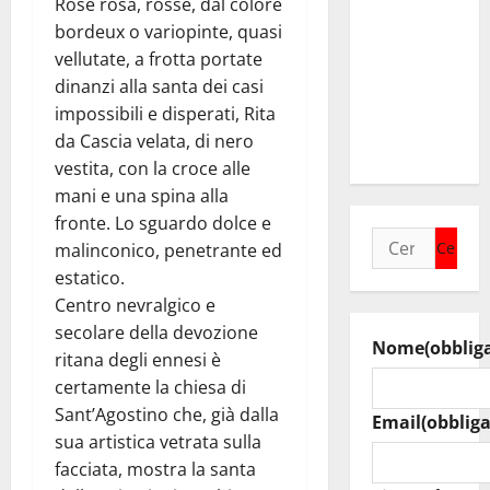
Rose rosa, rosse, dal colore
Caltanissetta
bordeux o variopinte, quasi
Walter
vellutate, a frotta portate
Tesauro
dinanzi alla santa dei casi
“Sinergia
impossibili e disperati, Rita
tra i due
da Cascia velata, di nero
territori”
vestita, con la croce alle
mani e una spina alla
fronte. Lo sguardo dolce e
Ricerca
malinconico, penetrante ed
per:
estatico.
Centro nevralgico e
secolare della devozione
Nome
(obblig
ritana degli ennesi è
certamente la chiesa di
Sant’Agostino che, già dalla
Email
(obbliga
sua artistica vetrata sulla
facciata, mostra la santa