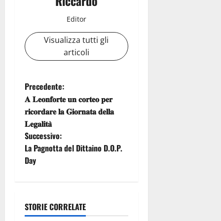
Riccardo
Editor
Visualizza tutti gli
articoli
N
Precedente:
𝐀 𝐋𝐞𝐨𝐧𝐟𝐨𝐫𝐭𝐞 𝐮𝐧 𝐜𝐨𝐫𝐭𝐞𝐨 𝐩𝐞𝐫
a
𝐫𝐢𝐜𝐨𝐫𝐝𝐚𝐫𝐞 𝐥𝐚 𝐆𝐢𝐨𝐫𝐧𝐚𝐭𝐚 𝐝𝐞𝐥𝐥𝐚
𝐋𝐞𝐠𝐚𝐥𝐢𝐭𝐚̀
v
Successivo:
i
La Pagnotta del Dittaino D.O.P.
Day
g
a
STORIE CORRELATE
z