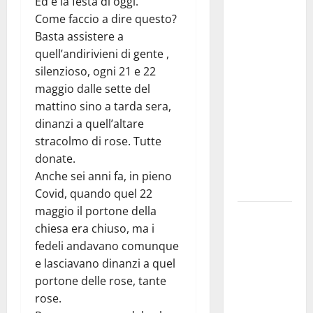
Ed è la festa di oggi.
Meteo
Come faccio a dire questo?
Enna: Nuova
Basta assistere a
probabilità
quell’andirivieni di gente ,
di
silenzioso, ogni 21 e 22
temporali
maggio dalle sette del
pomeridiani.
mattino sino a tarda sera,
Temperature
dinanzi a quell’altare
stabili, due
stracolmo di rose. Tutte
gradi circa
donate.
sopra
Anche sei anni fa, in pieno
media.
Covid, quando quel 22
maggio il portone della
Il sindaco di
chiesa era chiuso, ma i
Enna
fedeli andavano comunque
Mirello
e lasciavano dinanzi a quel
Crisafulli
portone delle rose, tante
incontra il
rose.
collega di