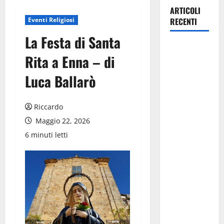
ARTICOLI
Eventi Religiosi
RECENTI
La Festa di Santa
Pasquasia,
Rita a Enna – di
Giuseppe
Carta: “Al
Luca Ballarò
rientro dei
lavori
Riccardo
parlamentari,
Maggio 22, 2026
urgente
audizione in
6 minuti letti
Commissione
Ambiente,
servono
chiarezza e
atti, non
allarmismi
e