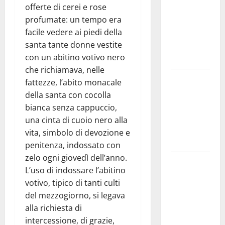
offerte di cerei e rose
grandi
profumate: un tempo era
“Buchi
facile vedere ai piedi della
Neri” della
santa tante donne vestite
Regione
con un abitino votivo nero
Sicilia
che richiamava, nelle
Enna questa
fattezze, l’abito monacale
sera al
della santa con cocolla
piazzale
bianca senza cappuccio,
Euno “Il
una cinta di cuoio nero alla
Barbiere di
vita, simbolo di devozione e
Siviglia”
penitenza, indossato con
zelo ogni giovedì dell’anno.
Previsioni
L’uso di indossare l’abitino
Meteo
votivo, tipico di tanti culti
Enna: Nuova
del mezzogiorno, si legava
probabilità
alla richiesta di
di
intercessione, di grazie,
temporali