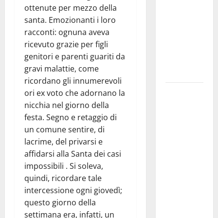
ottenute per mezzo della
pomeridiani.
santa. Emozionanti i loro
Temperature
racconti: ognuna aveva
stabili, due
ricevuto grazie per figli
gradi circa
genitori e parenti guariti da
sopra
gravi malattie, come
media.
ricordano gli innumerevoli
Il sindaco di
ori ex voto che adornano la
Enna
nicchia nel giorno della
Mirello
festa. Segno e retaggio di
Crisafulli
un comune sentire, di
incontra il
lacrime, del privarsi e
collega di
affidarsi alla Santa dei casi
Caltanissetta
impossibili . Si soleva,
Walter
quindi, ricordare tale
Tesauro
intercessione ogni giovedì;
“Sinergia
questo giorno della
tra i due
settimana era, infatti, un