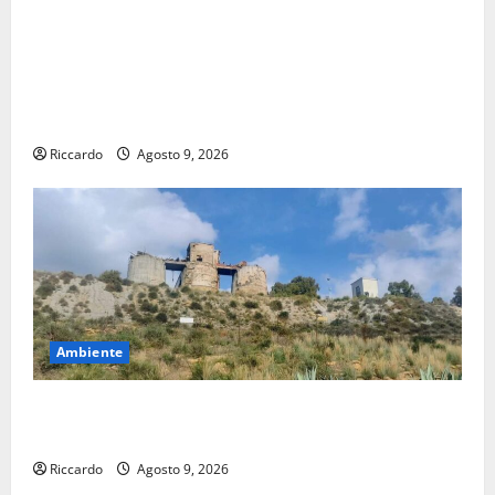
Pasquasia, Giuseppe Carta: “Al rientro dei lavori
parlamentari, urgente audizione in Commissione
Ambiente, servono chiarezza e atti, non allarmismi e
speculazioni politiche”
Riccardo
Agosto 9, 2026
Ambiente
Pasquasia: uno dei più grandi “Buchi Neri” della
Regione Sicilia
Riccardo
Agosto 9, 2026