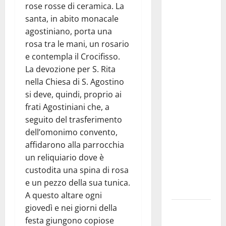
Giuseppe
rose rosse di ceramica. La
Carta: “Al
santa, in abito monacale
rientro dei
agostiniano, porta una
lavori
rosa tra le mani, un rosario
parlamentari,
e contempla il Crocifisso.
urgente
La devozione per S. Rita
audizione in
nella Chiesa di S. Agostino
Commissione
si deve, quindi, proprio ai
Ambiente,
frati Agostiniani che, a
servono
seguito del trasferimento
chiarezza e
dell’omonimo convento,
atti, non
affidarono alla parrocchia
allarmismi
un reliquiario dove è
e
custodita una spina di rosa
speculazioni
e un pezzo della sua tunica.
politiche”
A questo altare ogni
giovedì e nei giorni della
Pasquasia:
festa giungono copiose
uno dei più