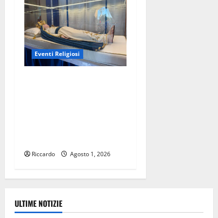
Eventi Religiosi
Enna. Iniziata la quindicina
dedicata a Maria Assunta in
Cielo, la cui solennità si
celebra nella chiesa dello
Spirito Santo – di Mario
Pagaria
Riccardo
Agosto 1, 2026
ULTIME NOTIZIE
Ambiente