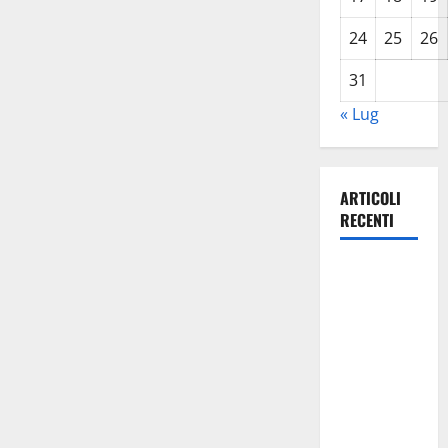
24
25
26
31
« Lug
ARTICOLI
RECENTI
Caronia
(Noi
Moderati):
“Basta
valzer di
poltrone, a
Palermo
serve un