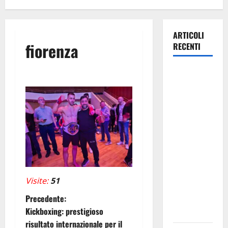
ARTICOLI
fiorenza
RECENTI
Caronia
(Noi
Moderati):
“Basta
valzer di
poltrone, a
Palermo
serve un
programma
Visite:
51
per giovani
N
Precedente:
e servizi
Kickboxing: prestigioso
efficienti
a
risultato internazionale per il