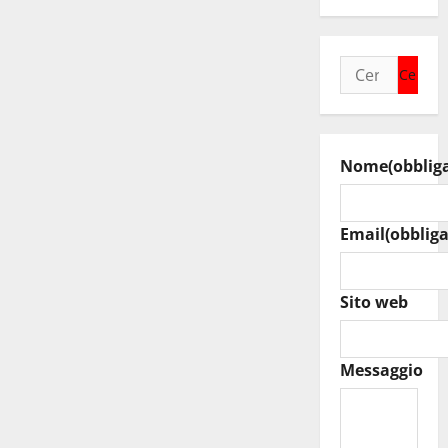
Ricerca
per:
Nome
(obblig
Email
(obbliga
Sito web
Messaggio