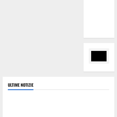
nomina
Sabrina
Cillia alla
direzione
del Cefpas
ULTIME NOTIZIE
Politica
Caronia (Noi Moderati): “Basta valzer di poltrone, a
Palermo serve un programma per giovani e servizi
efficienti