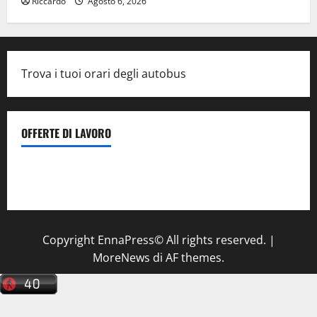
Riccardo
Agosto 6, 2026
Trova i tuoi orari degli autobus
OFFERTE DI LAVORO
Il Centro La Diagnostica di Catenanuova ricerca un
tecnico sanitario di radiologia medica
a Enna
Copyright EnnaPress© All rights reserved.
|
MoreNews
di AF themes.