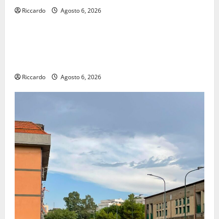
Riccardo
Agosto 6, 2026
economia
POSTE ITALIANE: IN PROVINCIA DI ENNA CON
“SEGUIMI” LA CORRISPONDENZA VIENE IN VACANZA
CON TE
Riccardo
Agosto 6, 2026