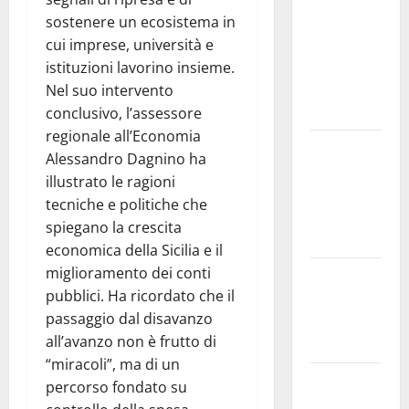
solo la
sostenere un ecosistema in
bonifica
cui imprese, università e
dell’amianto
istituzioni lavorino insieme.
presente
Nel suo intervento
nel sito»
conclusivo, l’assessore
regionale all’Economia
Inizia la
Alessandro Dagnino ha
notte del
illustrato le ragioni
23° Rally
tecniche e politiche che
Tirreno
spiegano la crescita
Messina
economica della Sicilia e il
miglioramento dei conti
Assoro il 9
pubblici. Ha ricordato che il
agosto
passaggio dal disavanzo
raduno
all’avanzo non è frutto di
bandistico
“miracoli”, ma di un
On Fabio
percorso fondato su
Venezia