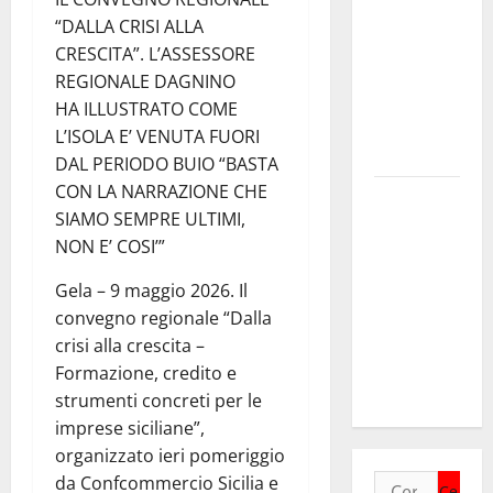
vicino al
“DALLA CRISI ALLA
ritorno a
CRESCITA”. L’ASSESSORE
Leonforte
REGIONALE DAGNINO
del trittico
HA ILLUSTRATO COME
del Giudizio
L’ISOLA E’ VENUTA FUORI
Universale
DAL PERIODO BUIO “BASTA
CON LA NARRAZIONE CHE
On Stefania
SIAMO SEMPRE ULTIMI,
Marino
NON E’ COSI’”
“Politiche
per
Gela – 9 maggio 2026. Il
l’agricoltura
convegno regionale “Dalla
senza una
crisi alla crescita –
precisa
Formazione, credito e
strategia”
strumenti concreti per le
imprese siciliane”,
organizzato ieri pomeriggio
da Confcommercio Sicilia e
Ricerca