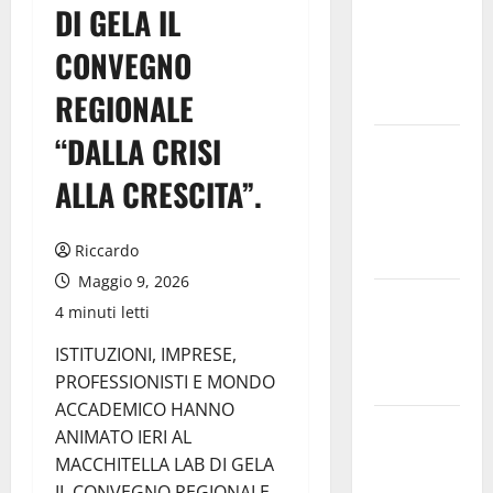
DI GELA IL
bonifica
dell’amianto
CONVEGNO
presente
REGIONALE
nel sito»
“DALLA CRISI
Inizia la
notte del
ALLA CRESCITA”.
23° Rally
Tirreno
Riccardo
Messina
Maggio 9, 2026
Assoro il 9
4 minuti letti
agosto
ISTITUZIONI, IMPRESE,
raduno
PROFESSIONISTI E MONDO
bandistico
ACCADEMICO HANNO
On Fabio
ANIMATO IERI AL
Venezia
MACCHITELLA LAB DI GELA
sempre più
IL CONVEGNO REGIONALE