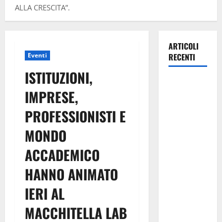
ALLA CRESCITA”.
ARTICOLI
Eventi
RECENTI
ISTITUZIONI,
Pasquasia,
IMPRESE,
Colianni: «Il
presidente
PROFESSIONISTI E
del
MONDO
Consiglio
Comunale
ACCADEMICO
studi gli
atti, nessun
HANNO ANIMATO
ampliamento
IERI AL
della
capsula,
MACCHITELLA LAB
solo la