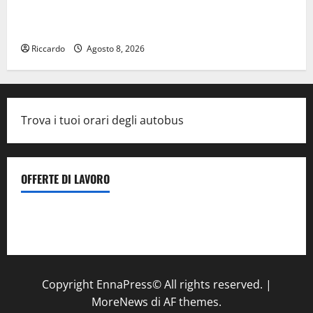
On Fabio Venezia sempre più vicino al ritorno a
Leonforte del trittico del Giudizio Universale
Riccardo
Agosto 8, 2026
Trova i tuoi orari degli autobus
OFFERTE DI LAVORO
Il Centro La Diagnostica di Catenanuova ricerca un
tecnico sanitario di radiologia medica
a Enna
Copyright EnnaPress© All rights reserved.
|
MoreNews
di AF themes.