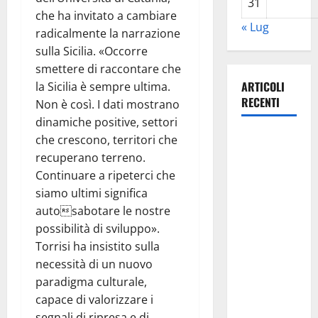
31
che ha invitato a cambiare
« Lug
radicalmente la narrazione
sulla Sicilia. «Occorre
smettere di raccontare che
ARTICOLI
la Sicilia è sempre ultima.
RECENTI
Non è così. I dati mostrano
dinamiche positive, settori
Pasquasia,
che crescono, territori che
Colianni: «Il
recuperano terreno.
presidente
Continuare a ripeterci che
del
siamo ultimi significa
Consiglio
autosabotare le nostre
Comunale
possibilità di sviluppo».
studi gli
Torrisi ha insistito sulla
atti, nessun
necessità di un nuovo
ampliamento
paradigma culturale,
della
capace di valorizzare i
capsula,
segnali di ripresa e di