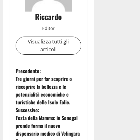
Riccardo
Editor
Visualizza tutti gli
articoli
N
Precedente:
Tre giorni per far scoprire o
a
riscoprire la bellezza e le
potenzialità economiche e
v
turistiche delle Isole Eolie.
i
Successivo:
Festa della Mamma: in Senegal
g
prende forma il nuovo
dispensario medico di Velingara
a