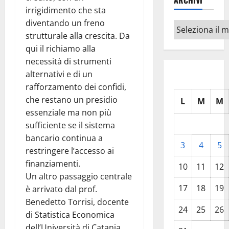
ARCHIVI
irrigidimento che sta
diventando un freno
Archivi
strutturale alla crescita. Da
qui il richiamo alla
necessità di strumenti
alternativi e di un
rafforzamento dei confidi,
che restano un presidio
L
M
M
essenziale ma non più
sufficiente se il sistema
bancario continua a
3
4
5
restringere l’accesso ai
finanziamenti.
10
11
12
Un altro passaggio centrale
17
18
19
è arrivato dal prof.
Benedetto Torrisi, docente
24
25
26
di Statistica Economica
dell’Università di Catania,