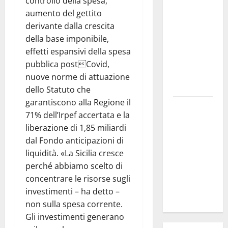
controllo della spesa,
sempre più
aumento del gettito
vicino al
derivante dalla crescita
ritorno a
della base imponibile,
Leonforte
effetti espansivi della spesa
del trittico
pubblica postCovid,
del Giudizio
nuove norme di attuazione
Universale
dello Statuto che
garantiscono alla Regione il
On Stefania
71% dell’Irpef accertata e la
Marino
liberazione di 1,85 miliardi
“Politiche
dal Fondo anticipazioni di
per
liquidità. «La Sicilia cresce
l’agricoltura
perché abbiamo scelto di
senza una
concentrare le risorse sugli
precisa
investimenti – ha detto –
strategia”
non sulla spesa corrente.
Gli investimenti generano