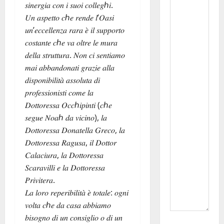
𝑠𝑖𝑛𝑒𝑟𝑔𝑖𝑎 𝑐𝑜𝑛 𝑖 𝑠𝑢𝑜𝑖 𝑐𝑜𝑙𝑙𝑒𝑔ℎ𝑖.
𝑈𝑛 𝑎𝑠𝑝𝑒𝑡𝑡𝑜 𝑐ℎ𝑒 𝑟𝑒𝑛𝑑𝑒 𝑙’𝑂𝑎𝑠𝑖
𝑢𝑛’𝑒𝑐𝑐𝑒𝑙𝑙𝑒𝑛𝑧𝑎 𝑟𝑎𝑟𝑎 𝑒̀ 𝑖𝑙 𝑠𝑢𝑝𝑝𝑜𝑟𝑡𝑜
𝑐𝑜𝑠𝑡𝑎𝑛𝑡𝑒 𝑐ℎ𝑒 𝑣𝑎 𝑜𝑙𝑡𝑟𝑒 𝑙𝑒 𝑚𝑢𝑟𝑎
𝑑𝑒𝑙𝑙𝑎 𝑠𝑡𝑟𝑢𝑡𝑡𝑢𝑟𝑎. 𝑁𝑜𝑛 𝑐𝑖 𝑠𝑒𝑛𝑡𝑖𝑎𝑚𝑜
𝑚𝑎𝑖 𝑎𝑏𝑏𝑎𝑛𝑑𝑜𝑛𝑎𝑡𝑖 𝑔𝑟𝑎𝑧𝑖𝑒 𝑎𝑙𝑙𝑎
𝑑𝑖𝑠𝑝𝑜𝑛𝑖𝑏𝑖𝑙𝑖𝑡𝑎̀ 𝑎𝑠𝑠𝑜𝑙𝑢𝑡𝑎 𝑑𝑖
𝑝𝑟𝑜𝑓𝑒𝑠𝑠𝑖𝑜𝑛𝑖𝑠𝑡𝑖 𝑐𝑜𝑚𝑒 𝑙𝑎
𝐷𝑜𝑡𝑡𝑜𝑟𝑒𝑠𝑠𝑎 𝑂𝑐𝑐ℎ𝑖𝑝𝑖𝑛𝑡𝑖 (𝑐ℎ𝑒
𝑠𝑒𝑔𝑢𝑒 𝑁𝑜𝑎ℎ 𝑑𝑎 𝑣𝑖𝑐𝑖𝑛𝑜), 𝑙𝑎
𝐷𝑜𝑡𝑡𝑜𝑟𝑒𝑠𝑠𝑎 𝐷𝑜𝑛𝑎𝑡𝑒𝑙𝑙𝑎 𝐺𝑟𝑒𝑐𝑜, 𝑙𝑎
𝐷𝑜𝑡𝑡𝑜𝑟𝑒𝑠𝑠𝑎 𝑅𝑎𝑔𝑢𝑠𝑎, 𝑖𝑙 𝐷𝑜𝑡𝑡𝑜𝑟
𝐶𝑎𝑙𝑎𝑐𝑖𝑢𝑟𝑎, 𝑙𝑎 𝐷𝑜𝑡𝑡𝑜𝑟𝑒𝑠𝑠𝑎
𝑆𝑐𝑎𝑟𝑎𝑣𝑖𝑙𝑙𝑖 𝑒 𝑙𝑎 𝐷𝑜𝑡𝑡𝑜𝑟𝑒𝑠𝑠𝑎
𝑃𝑟𝑖𝑣𝑖𝑡𝑒𝑟𝑎.
𝐿𝑎 𝑙𝑜𝑟𝑜 𝑟𝑒𝑝𝑒𝑟𝑖𝑏𝑖𝑙𝑖𝑡𝑎̀ 𝑒̀ 𝑡𝑜𝑡𝑎𝑙𝑒: 𝑜𝑔𝑛𝑖
𝑣𝑜𝑙𝑡𝑎 𝑐ℎ𝑒 𝑑𝑎 𝑐𝑎𝑠𝑎 𝑎𝑏𝑏𝑖𝑎𝑚𝑜
𝑏𝑖𝑠𝑜𝑔𝑛𝑜 𝑑𝑖 𝑢𝑛 𝑐𝑜𝑛𝑠𝑖𝑔𝑙𝑖𝑜 𝑜 𝑑𝑖 𝑢𝑛