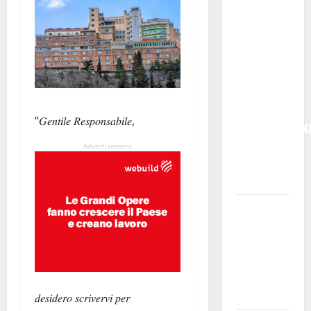
ITALIANE:
IN
PROVINCIA
DI ENNA
CON
“SEGUIMI”
LA
“𝐺𝑒𝑛𝑡𝑖𝑙𝑒 𝑅𝑒𝑠𝑝𝑜𝑛𝑠𝑎𝑏𝑖𝑙𝑒,
CORRISPONDEN
VIENE IN
Advertisement
VACANZA
CON TE
Temporale:
a lavoro i
volontari.
Auto
bloccata ad
Enna bassa
𝑑𝑒𝑠𝑖𝑑𝑒𝑟𝑜 𝑠𝑐𝑟𝑖𝑣𝑒𝑟𝑣𝑖 𝑝𝑒𝑟