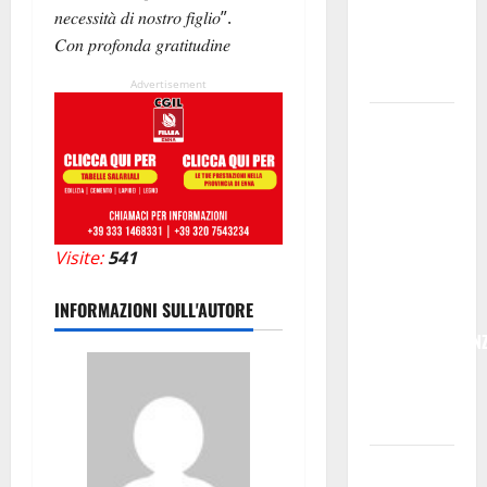
𝑛𝑒𝑐𝑒𝑠𝑠𝑖𝑡𝑎̀ 𝑑𝑖 𝑛𝑜𝑠𝑡𝑟𝑜 𝑓𝑖𝑔𝑙𝑖𝑜”.
per giovani
𝐶𝑜𝑛 𝑝𝑟𝑜𝑓𝑜𝑛𝑑𝑎 𝑔𝑟𝑎𝑡𝑖𝑡𝑢𝑑𝑖𝑛𝑒
e servizi
efficienti
Advertisement
POSTE
ITALIANE:
IN
PROVINCIA
DI ENNA
Visite:
541
CON
“SEGUIMI”
INFORMAZIONI SULL'AUTORE
LA
CORRISPONDEN
VIENE IN
VACANZA
CON TE
Temporale: