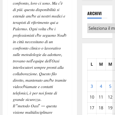
𝑐𝑜𝑛𝑓𝑟𝑜𝑛𝑡𝑜, 𝑙𝑜𝑟𝑜 𝑐𝑖 𝑠𝑜𝑛𝑜. 𝑀𝑎 𝑐’𝑒̀
𝑑𝑖 𝑝𝑖𝑢̀: 𝑞𝑢𝑒𝑠𝑡𝑎 𝑑𝑖𝑠𝑝𝑜𝑛𝑖𝑏𝑖𝑙𝑖𝑡𝑎̀ 𝑠𝑖
ARCHIVI
𝑒𝑠𝑡𝑒𝑛𝑑𝑒 𝑎𝑛𝑐ℎ𝑒 𝑎𝑖 𝑛𝑜𝑠𝑡𝑟𝑖 𝑚𝑒𝑑𝑖𝑐𝑖 𝑒
𝑡𝑒𝑟𝑎𝑝𝑖𝑠𝑡𝑖 𝑑𝑖 𝑟𝑖𝑓𝑒𝑟𝑖𝑚𝑒𝑛𝑡𝑜 𝑞𝑢𝑖 𝑎
Archivi
𝑃𝑎𝑙𝑒𝑟𝑚𝑜. 𝑂𝑔𝑛𝑖 𝑣𝑜𝑙𝑡𝑎 𝑐ℎ𝑒 𝑖
𝑝𝑟𝑜𝑓𝑒𝑠𝑠𝑖𝑜𝑛𝑖𝑠𝑡𝑖 𝑐ℎ𝑒 𝑠𝑒𝑔𝑢𝑜𝑛𝑜 𝑁𝑜𝑎ℎ
𝑖𝑛 𝑐𝑖𝑡𝑡𝑎̀ 𝑛𝑒𝑐𝑒𝑠𝑠𝑖𝑡𝑎𝑛𝑜 𝑑𝑖 𝑢𝑛
𝑐𝑜𝑛𝑓𝑟𝑜𝑛𝑡𝑜 𝑐𝑙𝑖𝑛𝑖𝑐𝑜 𝑜 𝑙𝑎𝑣𝑜𝑟𝑎𝑡𝑖𝑣𝑜
𝑠𝑢𝑙𝑙𝑒 𝑚𝑒𝑡𝑜𝑑𝑜𝑙𝑜𝑔𝑖𝑒 𝑑𝑎 𝑎𝑑𝑜𝑡𝑡𝑎𝑟𝑒,
𝑡𝑟𝑜𝑣𝑎𝑛𝑜 𝑛𝑒𝑙𝑙’𝑒𝑞𝑢𝑖𝑝𝑒 𝑑𝑒𝑙𝑙’𝑂𝑎𝑠𝑖
L
M
M
𝑖𝑛𝑡𝑒𝑟𝑙𝑜𝑐𝑢𝑡𝑜𝑟𝑖 𝑠𝑒𝑚𝑝𝑟𝑒 𝑝𝑟𝑜𝑛𝑡𝑖 𝑎𝑙𝑙𝑎
𝑐𝑜𝑙𝑙𝑎𝑏𝑜𝑟𝑎𝑧𝑖𝑜𝑛𝑒. 𝑄𝑢𝑒𝑠𝑡𝑜 𝑓𝑖𝑙𝑜
𝑑𝑖𝑟𝑒𝑡𝑡𝑜, 𝑚𝑎𝑛𝑡𝑒𝑛𝑢𝑡𝑜 𝑎𝑛𝑐ℎ𝑒 𝑡𝑟𝑎𝑚𝑖𝑡𝑒
3
4
5
𝑣𝑖𝑑𝑒𝑜𝑐ℎ𝑖𝑎𝑚𝑎𝑡𝑒 𝑒 𝑐𝑜𝑛𝑡𝑎𝑡𝑡𝑖
𝑡𝑒𝑙𝑒𝑓𝑜𝑛𝑖𝑐𝑖, 𝑒̀ 𝑝𝑒𝑟 𝑛𝑜𝑖 𝑓𝑜𝑛𝑡𝑒 𝑑𝑖
10
11
12
𝑔𝑟𝑎𝑛𝑑𝑒 𝑠𝑖𝑐𝑢𝑟𝑒𝑧𝑧𝑎.
𝐼𝑙 “𝑚𝑒𝑡𝑜𝑑𝑜 𝑂𝑎𝑠𝑖” — 𝑞𝑢𝑒𝑠𝑡𝑎
17
18
19
𝑣𝑖𝑠𝑖𝑜𝑛𝑒 𝑚𝑢𝑙𝑡𝑖𝑑𝑖𝑠𝑐𝑖𝑝𝑙𝑖𝑛𝑎𝑟𝑒