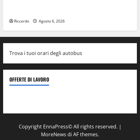
DEFINITO IL PROGRAMMA DELLA SETTIMA EDIZIONE
DEL MARZAMEMI CINEFEST
Riccardo
Agosto 6, 2026
Trova i tuoi orari degli autobus
OFFERTE DI LAVORO
Il Centro La Diagnostica di Catenanuova ricerca un
tecnico sanitario di radiologia medica
a Enna
Copyright EnnaPress© All rights reserved.
|
MoreNews
di AF themes.