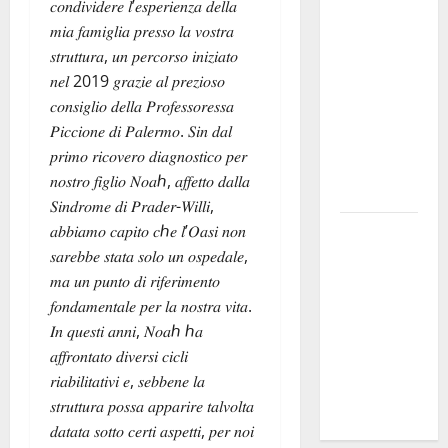
𝑐𝑜𝑛𝑑𝑖𝑣𝑖𝑑𝑒𝑟𝑒 𝑙’𝑒𝑠𝑝𝑒𝑟𝑖𝑒𝑛𝑧𝑎 𝑑𝑒𝑙𝑙𝑎
DEFINITO IL
𝑚𝑖𝑎 𝑓𝑎𝑚𝑖𝑔𝑙𝑖𝑎 𝑝𝑟𝑒𝑠𝑠𝑜 𝑙𝑎 𝑣𝑜𝑠𝑡𝑟𝑎
PROGRAMMA
𝑠𝑡𝑟𝑢𝑡𝑡𝑢𝑟𝑎, 𝑢𝑛 𝑝𝑒𝑟𝑐𝑜𝑟𝑠𝑜 𝑖𝑛𝑖𝑧𝑖𝑎𝑡𝑜
DELLA
𝑛𝑒𝑙 2019 𝑔𝑟𝑎𝑧𝑖𝑒 𝑎𝑙 𝑝𝑟𝑒𝑧𝑖𝑜𝑠𝑜
SETTIMA
𝑐𝑜𝑛𝑠𝑖𝑔𝑙𝑖𝑜 𝑑𝑒𝑙𝑙𝑎 𝑃𝑟𝑜𝑓𝑒𝑠𝑠𝑜𝑟𝑒𝑠𝑠𝑎
EDIZIONE
𝑃𝑖𝑐𝑐𝑖𝑜𝑛𝑒 𝑑𝑖 𝑃𝑎𝑙𝑒𝑟𝑚𝑜. 𝑆𝑖𝑛 𝑑𝑎𝑙
DEL
𝑝𝑟𝑖𝑚𝑜 𝑟𝑖𝑐𝑜𝑣𝑒𝑟𝑜 𝑑𝑖𝑎𝑔𝑛𝑜𝑠𝑡𝑖𝑐𝑜 𝑝𝑒𝑟
MARZAMEMI
𝑛𝑜𝑠𝑡𝑟𝑜 𝑓𝑖𝑔𝑙𝑖𝑜 𝑁𝑜𝑎ℎ, 𝑎𝑓𝑓𝑒𝑡𝑡𝑜 𝑑𝑎𝑙𝑙𝑎
CINEFEST
𝑆𝑖𝑛𝑑𝑟𝑜𝑚𝑒 𝑑𝑖 𝑃𝑟𝑎𝑑𝑒𝑟-𝑊𝑖𝑙𝑙𝑖,
𝑎𝑏𝑏𝑖𝑎𝑚𝑜 𝑐𝑎𝑝𝑖𝑡𝑜 𝑐ℎ𝑒 𝑙’𝑂𝑎𝑠𝑖 𝑛𝑜𝑛
Salute,
𝑠𝑎𝑟𝑒𝑏𝑏𝑒 𝑠𝑡𝑎𝑡𝑎 𝑠𝑜𝑙𝑜 𝑢𝑛 𝑜𝑠𝑝𝑒𝑑𝑎𝑙𝑒,
giunta
𝑚𝑎 𝑢𝑛 𝑝𝑢𝑛𝑡𝑜 𝑑𝑖 𝑟𝑖𝑓𝑒𝑟𝑖𝑚𝑒𝑛𝑡𝑜
regionale
𝑓𝑜𝑛𝑑𝑎𝑚𝑒𝑛𝑡𝑎𝑙𝑒 𝑝𝑒𝑟 𝑙𝑎 𝑛𝑜𝑠𝑡𝑟𝑎 𝑣𝑖𝑡𝑎.
nomina
𝐼𝑛 𝑞𝑢𝑒𝑠𝑡𝑖 𝑎𝑛𝑛𝑖, 𝑁𝑜𝑎ℎ ℎ𝑎
Sabrina
𝑎𝑓𝑓𝑟𝑜𝑛𝑡𝑎𝑡𝑜 𝑑𝑖𝑣𝑒𝑟𝑠𝑖 𝑐𝑖𝑐𝑙𝑖
Cillia alla
𝑟𝑖𝑎𝑏𝑖𝑙𝑖𝑡𝑎𝑡𝑖𝑣𝑖 𝑒, 𝑠𝑒𝑏𝑏𝑒𝑛𝑒 𝑙𝑎
direzione
𝑠𝑡𝑟𝑢𝑡𝑡𝑢𝑟𝑎 𝑝𝑜𝑠𝑠𝑎 𝑎𝑝𝑝𝑎𝑟𝑖𝑟𝑒 𝑡𝑎𝑙𝑣𝑜𝑙𝑡𝑎
del Cefpas
𝑑𝑎𝑡𝑎𝑡𝑎 𝑠𝑜𝑡𝑡𝑜 𝑐𝑒𝑟𝑡𝑖 𝑎𝑠𝑝𝑒𝑡𝑡𝑖, 𝑝𝑒𝑟 𝑛𝑜𝑖