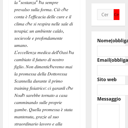
𝑙𝑎 “𝑠𝑜𝑠𝑡𝑎𝑛𝑧𝑎” ℎ𝑎 𝑠𝑒𝑚𝑝𝑟𝑒
𝑝𝑟𝑒𝑣𝑎𝑙𝑠𝑜 𝑠𝑢𝑙𝑙𝑎 𝑓𝑜𝑟𝑚𝑎. 𝐶𝑖𝑜̀ 𝑐ℎ𝑒
Ricerca
𝑐𝑜𝑛𝑡𝑎 𝑒̀ 𝑙’𝑒𝑓𝑓𝑖𝑐𝑎𝑐𝑖𝑎 𝑑𝑒𝑙𝑙𝑒 𝑐𝑢𝑟𝑒 𝑒 𝑖𝑙
per:
𝑐𝑙𝑖𝑚𝑎 𝑐ℎ𝑒 𝑠𝑖 𝑟𝑒𝑠𝑝𝑖𝑟𝑎 𝑛𝑒𝑙𝑙𝑒 𝑠𝑎𝑙𝑒 𝑑𝑖
𝑡𝑒𝑟𝑎𝑝𝑖𝑎: 𝑢𝑛 𝑎𝑚𝑏𝑖𝑒𝑛𝑡𝑒 𝑐𝑎𝑙𝑑𝑜,
𝑠𝑜𝑐𝑖𝑒𝑣𝑜𝑙𝑒 𝑒 𝑝𝑟𝑜𝑓𝑜𝑛𝑑𝑎𝑚𝑒𝑛𝑡𝑒
Nome
(obblig
𝑢𝑚𝑎𝑛𝑜.
𝐿’𝑒𝑐𝑐𝑒𝑙𝑙𝑒𝑛𝑧𝑎 𝑚𝑒𝑑𝑖𝑐𝑎 𝑑𝑒𝑙𝑙’𝑂𝑎𝑠𝑖 ℎ𝑎
𝑐𝑎𝑚𝑏𝑖𝑎𝑡𝑜 𝑖𝑙 𝑓𝑢𝑡𝑢𝑟𝑜 𝑑𝑖 𝑛𝑜𝑠𝑡𝑟𝑜
Email
(obbliga
𝑓𝑖𝑔𝑙𝑖𝑜. 𝑁𝑜𝑛 𝑑𝑖𝑚𝑒𝑛𝑡𝑖𝑐ℎ𝑒𝑟𝑒𝑚𝑜 𝑚𝑎𝑖
𝑙𝑎 𝑝𝑟𝑜𝑚𝑒𝑠𝑠𝑎 𝑑𝑒𝑙𝑙𝑎 𝐷𝑜𝑡𝑡𝑜𝑟𝑒𝑠𝑠𝑎
Sito web
𝑆𝑐𝑎𝑛𝑛𝑒𝑙𝑙𝑎 𝑑𝑢𝑟𝑎𝑛𝑡𝑒 𝑖𝑙 𝑝𝑟𝑖𝑚𝑜
𝑡𝑟𝑎𝑖𝑛𝑖𝑛𝑔 𝑓𝑖𝑠𝑖𝑎𝑡𝑟𝑖𝑐𝑜: 𝑐𝑖 𝑔𝑎𝑟𝑎𝑛𝑡𝑖̀ 𝑐ℎ𝑒
𝑁𝑜𝑎ℎ 𝑠𝑎𝑟𝑒𝑏𝑏𝑒 𝑡𝑜𝑟𝑛𝑎𝑡𝑜 𝑎 𝑐𝑎𝑠𝑎
Messaggio
𝑐𝑎𝑚𝑚𝑖𝑛𝑎𝑛𝑑𝑜 𝑠𝑢𝑙𝑙𝑒 𝑝𝑟𝑜𝑝𝑟𝑖𝑒
𝑔𝑎𝑚𝑏𝑒. 𝑄𝑢𝑒𝑙𝑙𝑎 𝑝𝑟𝑜𝑚𝑒𝑠𝑠𝑎 𝑒̀ 𝑠𝑡𝑎𝑡𝑎
𝑚𝑎𝑛𝑡𝑒𝑛𝑢𝑡𝑎, 𝑔𝑟𝑎𝑧𝑖𝑒 𝑎𝑙 𝑠𝑢𝑜
𝑠𝑡𝑟𝑎𝑜𝑟𝑑𝑖𝑛𝑎𝑟𝑖𝑜 𝑙𝑎𝑣𝑜𝑟𝑜 𝑒 𝑎𝑙𝑙𝑎