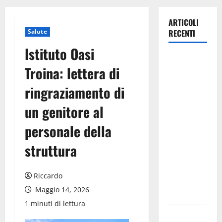
ARTICOLI
Salute
RECENTI
Istituto Oasi
Caronia
Troina: lettera di
(Noi
Moderati):
ringraziamento di
“Basta
un genitore al
valzer di
poltrone, a
personale della
Palermo
serve un
struttura
programma
per giovani
Riccardo
e servizi
Maggio 14, 2026
efficienti
1 minuti di lettura
POSTE