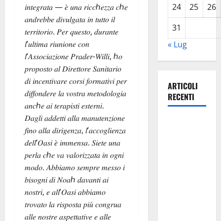
𝑖𝑛𝑡𝑒𝑔𝑟𝑎𝑡𝑎 — 𝑒̀ 𝑢𝑛𝑎 𝑟𝑖𝑐𝑐ℎ𝑒𝑧𝑧𝑎 𝑐ℎ𝑒
24
25
26
𝑎𝑛𝑑𝑟𝑒𝑏𝑏𝑒 𝑑𝑖𝑣𝑢𝑙𝑔𝑎𝑡𝑎 𝑖𝑛 𝑡𝑢𝑡𝑡𝑜 𝑖𝑙
31
𝑡𝑒𝑟𝑟𝑖𝑡𝑜𝑟𝑖𝑜. 𝑃𝑒𝑟 𝑞𝑢𝑒𝑠𝑡𝑜, 𝑑𝑢𝑟𝑎𝑛𝑡𝑒
𝑙’𝑢𝑙𝑡𝑖𝑚𝑎 𝑟𝑖𝑢𝑛𝑖𝑜𝑛𝑒 𝑐𝑜𝑛
« Lug
𝑙’𝐴𝑠𝑠𝑜𝑐𝑖𝑎𝑧𝑖𝑜𝑛𝑒 𝑃𝑟𝑎𝑑𝑒𝑟-𝑊𝑖𝑙𝑙𝑖, ℎ𝑜
𝑝𝑟𝑜𝑝𝑜𝑠𝑡𝑜 𝑎𝑙 𝐷𝑖𝑟𝑒𝑡𝑡𝑜𝑟𝑒 𝑆𝑎𝑛𝑖𝑡𝑎𝑟𝑖𝑜
𝑑𝑖 𝑖𝑛𝑐𝑒𝑛𝑡𝑖𝑣𝑎𝑟𝑒 𝑐𝑜𝑟𝑠𝑖 𝑓𝑜𝑟𝑚𝑎𝑡𝑖𝑣𝑖 𝑝𝑒𝑟
ARTICOLI
𝑑𝑖𝑓𝑓𝑜𝑛𝑑𝑒𝑟𝑒 𝑙𝑎 𝑣𝑜𝑠𝑡𝑟𝑎 𝑚𝑒𝑡𝑜𝑑𝑜𝑙𝑜𝑔𝑖𝑎
RECENTI
𝑎𝑛𝑐ℎ𝑒 𝑎𝑖 𝑡𝑒𝑟𝑎𝑝𝑖𝑠𝑡𝑖 𝑒𝑠𝑡𝑒𝑟𝑛𝑖.
𝐷𝑎𝑔𝑙𝑖 𝑎𝑑𝑑𝑒𝑡𝑡𝑖 𝑎𝑙𝑙𝑎 𝑚𝑎𝑛𝑢𝑡𝑒𝑛𝑧𝑖𝑜𝑛𝑒
Caronia
𝑓𝑖𝑛𝑜 𝑎𝑙𝑙𝑎 𝑑𝑖𝑟𝑖𝑔𝑒𝑛𝑧𝑎, 𝑙’𝑎𝑐𝑐𝑜𝑔𝑙𝑖𝑒𝑛𝑧𝑎
(Noi
𝑑𝑒𝑙𝑙’𝑂𝑎𝑠𝑖 𝑒̀ 𝑖𝑚𝑚𝑒𝑛𝑠𝑎. 𝑆𝑖𝑒𝑡𝑒 𝑢𝑛𝑎
Moderati):
𝑝𝑒𝑟𝑙𝑎 𝑐ℎ𝑒 𝑣𝑎 𝑣𝑎𝑙𝑜𝑟𝑖𝑧𝑧𝑎𝑡𝑎 𝑖𝑛 𝑜𝑔𝑛𝑖
“Basta
𝑚𝑜𝑑𝑜. 𝐴𝑏𝑏𝑖𝑎𝑚𝑜 𝑠𝑒𝑚𝑝𝑟𝑒 𝑚𝑒𝑠𝑠𝑜 𝑖
valzer di
𝑏𝑖𝑠𝑜𝑔𝑛𝑖 𝑑𝑖 𝑁𝑜𝑎ℎ 𝑑𝑎𝑣𝑎𝑛𝑡𝑖 𝑎𝑖
poltrone, a
𝑛𝑜𝑠𝑡𝑟𝑖, 𝑒 𝑎𝑙𝑙’𝑂𝑎𝑠𝑖 𝑎𝑏𝑏𝑖𝑎𝑚𝑜
Palermo
𝑡𝑟𝑜𝑣𝑎𝑡𝑜 𝑙𝑎 𝑟𝑖𝑠𝑝𝑜𝑠𝑡𝑎 𝑝𝑖𝑢̀ 𝑐𝑜𝑛𝑔𝑟𝑢𝑎
serve un
𝑎𝑙𝑙𝑒 𝑛𝑜𝑠𝑡𝑟𝑒 𝑎𝑠𝑝𝑒𝑡𝑡𝑎𝑡𝑖𝑣𝑒 𝑒 𝑎𝑙𝑙𝑒
programma