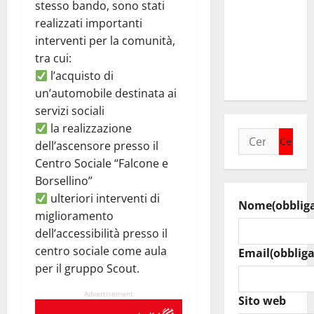
stesso bando, sono stati
Casa della
realizzati importanti
Speranza”,
interventi per la comunità,
il nuovo
tra cui:
cuore della
l’acquisto di
comunità
un’automobile destinata ai
servizi sociali
la realizzazione
Ricerca
dell’ascensore presso il
per:
Centro Sociale “Falcone e
Borsellino”
ulteriori interventi di
Nome
(obblig
miglioramento
dell’accessibilità presso il
centro sociale come aula
Email
(obbliga
per il gruppo Scout.
Advertisement
Sito web