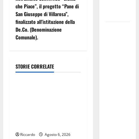
𝟐𝟎𝟐𝟔 –
z
che Piace”, il progetto “Pane di
𝐅𝐄𝐒𝐓𝐀 𝐃𝐈
San Giuseppe di Villarosa”,
𝐒𝐀𝐍 𝐕𝐈𝐓𝐎
i
finalizzato all’istituzione della
Editoria,
De.Co. (Denominazione
o
approvata
Comunale).
la
n
graduatoria
e
definitiva
STORIE CORRELATE
dei
a
economia
contributi
della
r
Editoria, approvata la
Regione
graduatoria definitiva dei
t
2026.
contributi della Regione
Schifani:
2026. Schifani: «Favoriamo
i
«Favoriamo
pluralismo e crescita
pluralismo
c
professionale»
e crescita
Riccardo
Agosto 6, 2026
professionale»
economia