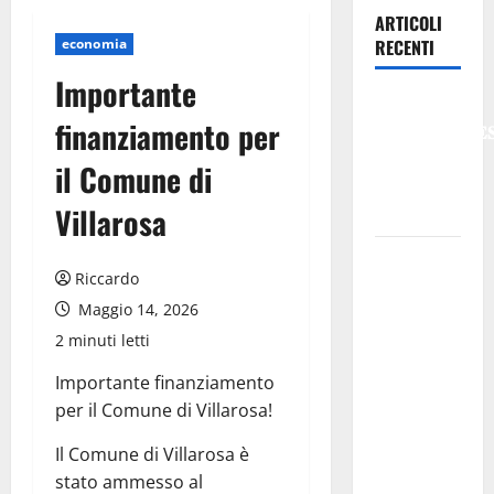
ARTICOLI
economia
RECENTI
Importante
𝐄𝐒𝐓𝐀𝐓𝐄
finanziamento per
𝐑𝐄𝐆𝐀𝐋𝐁𝐔𝐓𝐄
𝟐𝟎𝟐𝟔 –
il Comune di
𝐅𝐄𝐒𝐓𝐀 𝐃𝐈
Villarosa
𝐒𝐀𝐍 𝐕𝐈𝐓𝐎
Editoria,
Riccardo
approvata
Maggio 14, 2026
la
graduatoria
2 minuti letti
definitiva
Importante finanziamento
dei
per il Comune di Villarosa!
contributi
della
Il Comune di Villarosa è
Regione
stato ammesso al