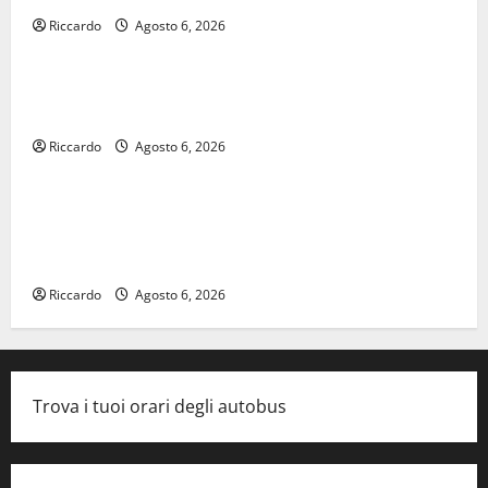
Riccardo
Agosto 6, 2026
legalità
U.I.R. e CESFAT: al centro legalità, formazione e
valori costituzionali
Riccardo
Agosto 6, 2026
economia
Voucher sportivi, solo 6 giorni per fare domanda.
Marano “Regione proroghi scadenza o negherà a
tanti ragazzi un’opportunità”
Riccardo
Agosto 6, 2026
Trova i tuoi orari degli autobus