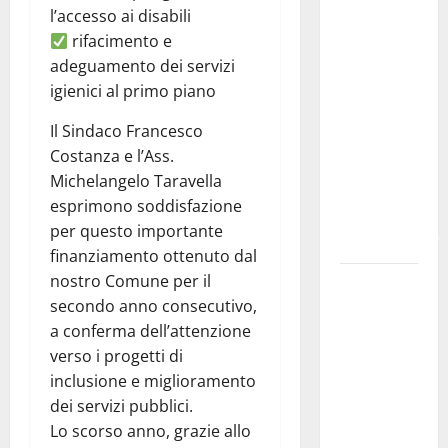
l’accesso ai disabili
fare
rifacimento e
domanda.
adeguamento dei servizi
Marano
igienici al primo piano
“Regione
proroghi
Il Sindaco Francesco
scadenza o
Costanza e l’Ass.
negherà a
Michelangelo Taravella
tanti
esprimono soddisfazione
ragazzi
per questo importante
un’opportunità”
finanziamento ottenuto dal
nostro Comune per il
Pergusa,
secondo anno consecutivo,
l’ex
a conferma dell’attenzione
Caserma
verso i progetti di
rinasce:
inclusione e miglioramento
nasce
dei servizi pubblici.
“Hope
Lo scorso anno, grazie allo
House –