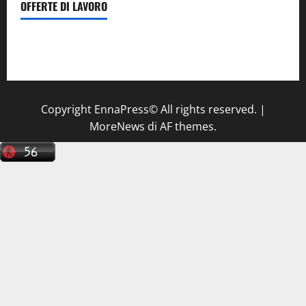
OFFERTE DI LAVORO
Il Centro La Diagnostica di Catenanuova ricerca un
tecnico sanitario di radiologia medica
a Enna
Copyright EnnaPress© All rights reserved.
|
MoreNews
di AF themes.