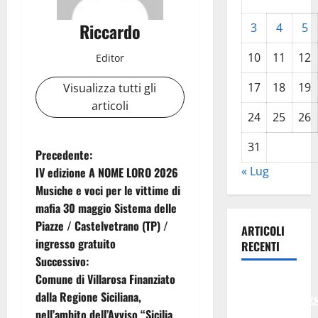
Riccardo
3
4
5
10
11
12
Editor
17
18
19
Visualizza tutti gli
articoli
24
25
26
31
N
Precedente:
« Lug
IV edizione A NOME LORO 2026
a
Musiche e voci per le vittime di
mafia 30 maggio Sistema delle
v
Piazze / Castelvetrano (TP) /
ARTICOLI
i
ingresso gratuito
RECENTI
Successivo:
g
Comune di Villarosa Finanziato
𝐄𝐒𝐓𝐀𝐓𝐄
dalla Regione Siciliana,
𝐑𝐄𝐆𝐀𝐋𝐁𝐔𝐓𝐄
a
nell’ambito dell’Avviso “Sicilia