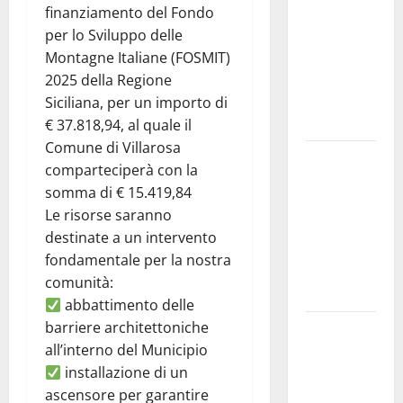
2026.
finanziamento del Fondo
Schifani:
per lo Sviluppo delle
«Favoriamo
Montagne Italiane (FOSMIT)
pluralismo
2025 della Regione
e crescita
Siciliana, per un importo di
professionale»
€ 37.818,94, al quale il
Comune di Villarosa
U.I.R. e
comparteciperà con la
CESFAT: al
somma di € 15.419,84
centro
Le risorse saranno
legalità,
destinate a un intervento
formazione
fondamentale per la nostra
e valori
comunità:
costituzionali
abbattimento delle
barriere architettoniche
Voucher
all’interno del Municipio
sportivi,
installazione di un
solo 6
ascensore per garantire
giorni per