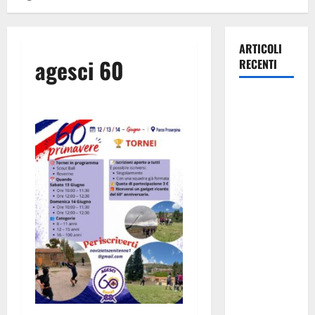
ARTICOLI
agesci 60
RECENTI
Manovra
regionale:
Fp Cgil, Cisl
Fp, Sadirs,
Ugl e Uil Fp
esprimono
apprezzamento
per il
rispetto
degli
impegni
assunti sul
salario