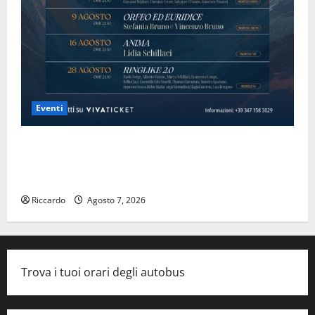
Eventi
Domenica 9 agosto andrà in scena “Orfeo ed
Euridice”, concerto-spettacolo sand-art con Stefania
Bruno e Vincenzo Bruno.
Riccardo
Agosto 7, 2026
Trova i tuoi orari degli autobus