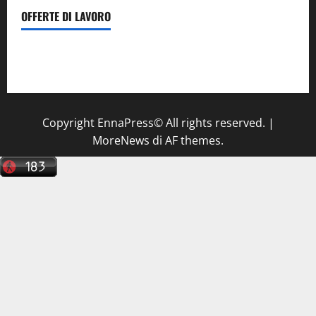
OFFERTE DI LAVORO
Il Centro La Diagnostica di Catenanuova ricerca un
tecnico sanitario di radiologia medica
a Enna
Copyright EnnaPress© All rights reserved.
|
MoreNews
di AF themes.