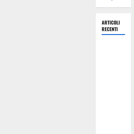
ARTICOLI
RECENTI
Manovra
regionale:
Fp Cgil, Cisl
Fp, Sadirs,
Ugl e Uil Fp
esprimono
apprezzamento
per il
rispetto
degli
impegni
assunti sul