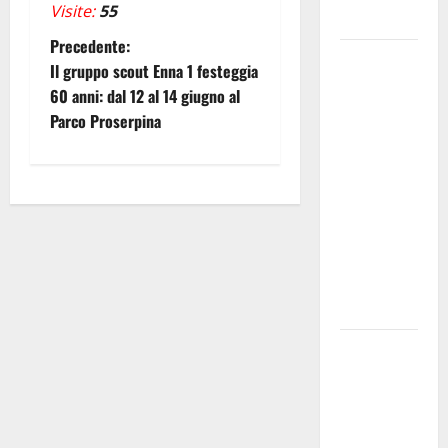
Visite:
55
accessorio
N
Precedente:
GANGI
Il gruppo scout Enna 1 festeggia
ILLUMINA
a
60 anni: dal 12 al 14 giugno al
LA SUA
Parco Proserpina
v
TRADIZIONE
CON
i
“AGNUNI
BINIDITTU”
g
GRAZIE A
a
PROGETTO
DEMOCRAZIA
z
PARTECIPATA
i
PINETA FEST
2026: L’11
o
AGOSTO
n
ROBERTO