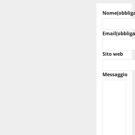
Nome
(obblig
Email
(obbliga
Sito web
Messaggio