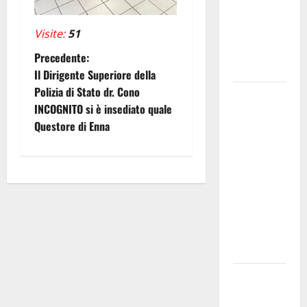
concerto
dei Modena
Visite:
51
City
N
Precedente:
Ramblers
Il Dirigente Superiore della
a
Polizia di Stato dr. Cono
Nuoto:
INCOGNITO si è insediato quale
Simone
v
Questore di Enna
Capostagno
i
de La
Fenice Enna
g
nella Top
Ten
a
Nazionale
z
dei 400
Misti
i
AIA ENNA:
o
MICHELE