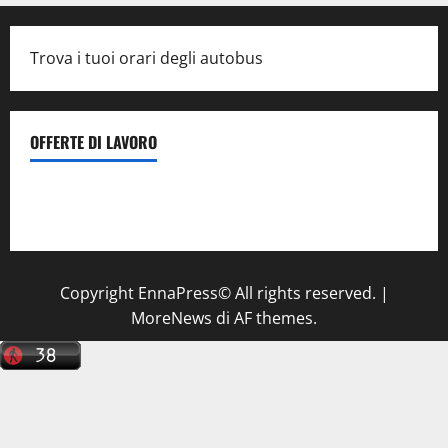
Trova i tuoi orari degli autobus
OFFERTE DI LAVORO
Il Centro La Diagnostica di Catenanuova ricerca un
tecnico sanitario di radiologia medica
a Enna
Copyright EnnaPress© All rights reserved.
|
MoreNews
di AF themes.