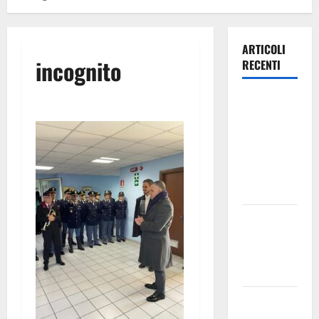
ARTICOLI
incognito
RECENTI
Escursionisti
degli Erei: il
Castello di
Gresti
continua a
crollare
Leonforte:
il 20 agosto
evento Folk
internazionale
Leonforte:
il 15 agosto