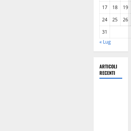
17
18
19
24
25
26
31
« Lug
ARTICOLI
RECENTI
Enna di
avvicina la
festa di
Maria SS di
Valverde –
di Mario