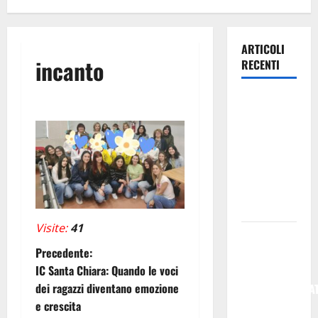
ARTICOLI
incanto
RECENTI
Enna di
avvicina la
festa di
Maria SS di
Valverde –
di Mario
Pagaria
Visite:
41
CARO-VITA
N
Precedente:
E STANGATA
IC Santa Chiara: Quando le voci
TARIFFARIA:
a
dei ragazzi diventano emozione
FEDERCONSUMA
e crescita
ENNA
v