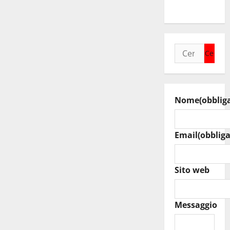
regionale”
Ricerca
per:
Nome
(obblig
Email
(obbliga
Sito web
Messaggio