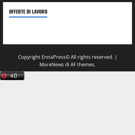
OFFERTE DI LAVORO
Il Centro La Diagnostica di Catenanuova ricerca un
tecnico sanitario di radiologia medica
a Enna
Copyright EnnaPress© All rights reserved.
|
MoreNews
di AF themes.