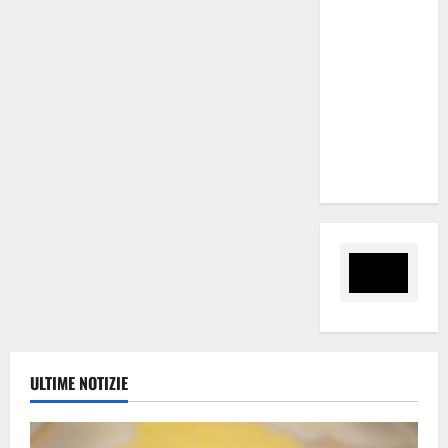
sanitarie:
“Mette a
rischio
l’efficienza
del Servizio
sanitario
regionale”
ULTIME NOTIZIE