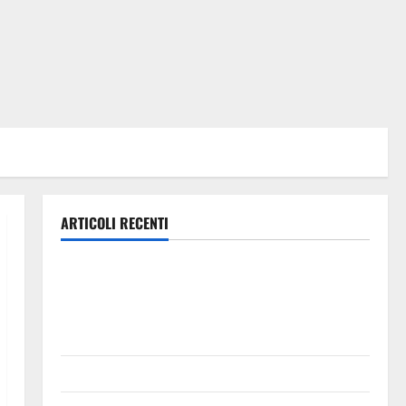
ARTICOLI RECENTI
Pasquasia, Colianni: «Il presidente del Consiglio
Comunale studi gli atti, nessun ampliamento della
capsula, solo la bonifica dell’amianto presente nel
sito»
Inizia la notte del 23° Rally Tirreno Messina