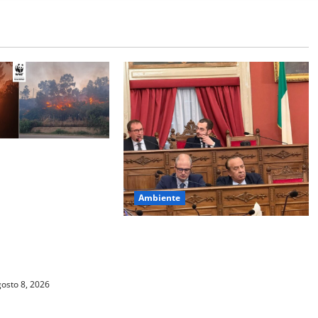
 INCENDI
IL WWF SICILIA
UNCIA AL PREFETTO
Ambiente
’ DIFFUSA, TRA
OLLI E PALESI
Pasquasia, ipotesi sito come
LLE PRESCRIZIONI
discarica di amianto proveniente
da tutta la Sicilia: Greco chiede un
osto 8, 2026
Consiglio comunale alla presenza
dei vertici della regione.