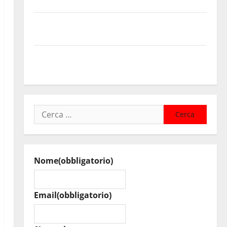
Assoro il 9 agosto raduno bandistico
On Fabio Venezia sempre più vicino al ritorno a
Leonforte del trittico del Giudizio Universale
On Stefania Marino “Politiche per l’agricoltura senza
una precisa strategia”
Ricerca
per:
Nome
(obbligatorio)
Email
(obbligatorio)