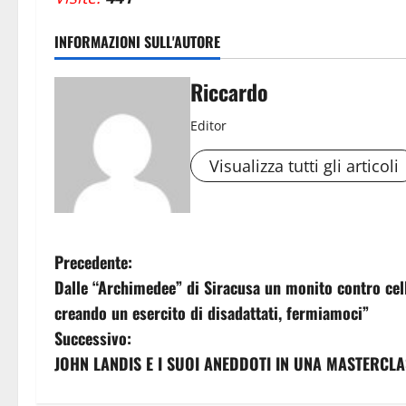
INFORMAZIONI SULL'AUTORE
Riccardo
Editor
Visualizza tutti gli articoli
N
Precedente:
Dalle “Archimedee” di Siracusa un monito contro cellu
a
creando un esercito di disadattati, fermiamoci”
v
Successivo:
JOHN LANDIS E I SUOI ANEDDOTI IN UNA MASTERCL
i