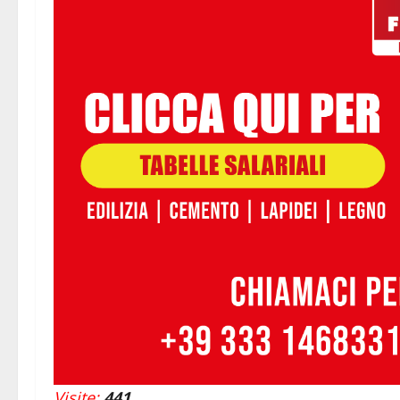
Visite:
441