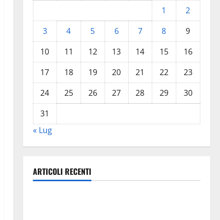
1
2
3
4
5
6
7
8
9
10
11
12
13
14
15
16
17
18
19
20
21
22
23
24
25
26
27
28
29
30
31
« Lug
ARTICOLI RECENTI
Pasquasia, Colianni: «Il presidente del Consiglio
Comunale studi gli atti, nessun ampliamento della