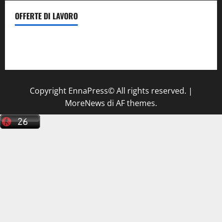
OFFERTE DI LAVORO
Il Centro La Diagnostica di Catenanuova ricerca un
tecnico sanitario di radiologia medica
a Enna
Copyright EnnaPress© All rights reserved.
|
MoreNews
di AF themes.