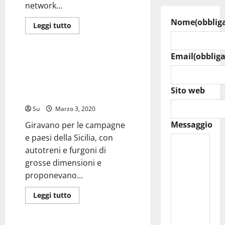
SEQUESTRATI
network...
CONTI
CORRENTI
Nome
(obblig
E
Leggi
Leggi tutto
BENI
di
Forze dell'Ordine
PER
più
OLTRE
su
500.000
Attivazione
Email
(obbliga
EURO
pagina
Guardia di Finanza Enna scopre
Facebook
organizazione dedita alla
della
Questura
vendita di elettrodomestici
di
Sito web
provento
Enna.
Su
Marzo 3, 2020
Messaggio
Giravano per le campagne
e paesi della Sicilia, con
autotreni e furgoni di
grosse dimensioni e
proponevano...
Leggi
Leggi tutto
di
Forze dell'Ordine
più
su
Guardia