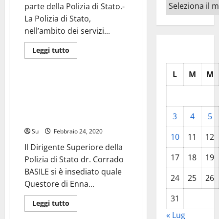
del
Archivi
parte della Polizia di Stato.-
territorio
La Polizia di Stato,
nell’ambito dei servizi...
Leggi
Leggi tutto
di
Forze dell'Ordine
più
su
L
M
M
Enna:
Controlli
Il Dirigente Superiore della
del
Polizia di Stato dr. Corrado
sabato
sera
BASILE si è insediato quale
da
3
4
5
Questore di Enna
parte
della
Su
Febbraio 24, 2020
Polizia
10
11
12
di
Stato.-
Il Dirigente Superiore della
17
18
19
Polizia di Stato dr. Corrado
BASILE si è insediato quale
24
25
26
Questore di Enna...
31
Leggi
Leggi tutto
di
Forze dell'Ordine
« Lug
più