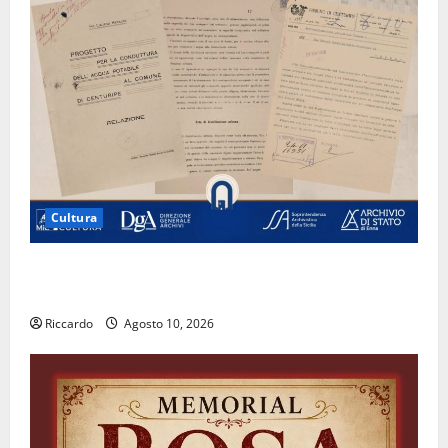
Cultura
Archivio di Stato: 𝐀 𝐂𝐞𝐧𝐭𝐮𝐫𝐢𝐩𝐞 𝐥’𝐚𝐜𝐪𝐮𝐚 𝐝𝐢𝐯𝐞𝐧𝐭𝐚 𝐮𝐧
𝐩𝐫𝐨𝐠𝐞𝐭𝐭𝐨 𝐝𝐢 𝐟𝐮𝐭𝐮𝐫𝐨
Riccardo
Agosto 10, 2026