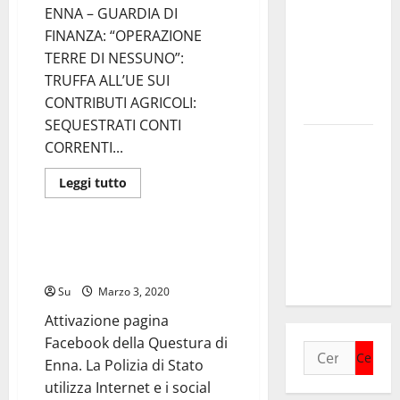
ENNA – GUARDIA DI
Settore
FINANZA: “OPERAZIONE
come
TERRE DI NESSUNO”:
infrastruttura
TRUFFA ALL’UE SUI
democratica
CONTRIBUTI AGRICOLI:
del Paese
SEQUESTRATI CONTI
Futuro
CORRENTI...
Nazionale
Leggi
Leggi tutto
Enna:
di
Forze dell'Ordine
più
informazione
su
sui lavori
ENNA
–
Attivazione pagina Facebook
della Strada
GUARDIA
della Questura di Enna.
DI
Panoramica
FINANZA:
Su
Marzo 3, 2020
“OPERAZIONE
TERRE
Attivazione pagina
DI
NESSUNO”:
Facebook della Questura di
TRUFFA
Ricerca
ALL’UE
Enna. La Polizia di Stato
SUI
per:
CONTRIBUTI
utilizza Internet e i social
AGRICOLI: