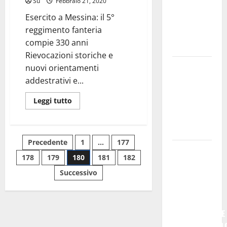
Su
Febbraio 21, 2020
illegalmente
𝐥’𝐚𝐜𝐪𝐮𝐚
un
Esercito a Messina: il 5°
arsenale
𝐝𝐢𝐯𝐞𝐧𝐭𝐚 𝐮𝐧
di
reggimento fanteria
𝐩𝐫𝐨𝐠𝐞𝐭𝐭𝐨 𝐝𝐢
armi
e
compie 330 anni
𝐟𝐮𝐭𝐮𝐫𝐨
droga.
Rievocazioni storiche e
All’ennese
nuovi orientamenti
Cinzia
addestrativi e...
Longo il
Leggi
Leggi tutto
Premio
di
più
Rosa
su
Esercito
Balistreri
a
Paginazione
Precedente
1
…
177
Messina:
Giuseppe
il
5°
178
179
180
181
182
degli
Germanà:
reggimento
fanteria
Successivo
RIPARTIRE
compie
articoli
330
DA STURZO,
anni
NON
SEMPLICEMENTE
COMMEMORARL