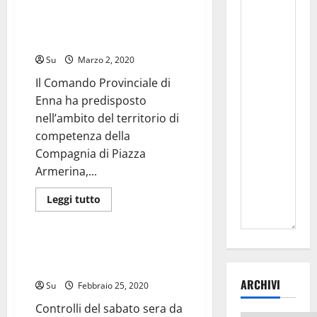
di
Carabinieri Piazza Armerina
Finanza
piano straordinario per il
Enna
scopre
controllo del territorio
organizazione
dedita
Su
Marzo 2, 2020
alla
vendita
Il Comando Provinciale di
di
elettrodomestici
Enna ha predisposto
provento
nell’ambito del territorio di
competenza della
Compagnia di Piazza
Armerina,...
Leggi
Leggi tutto
di
Forze dell'Ordine
più
su
Carabinieri
Piazza
Enna: Controlli del sabato sera
Armerina
da parte della Polizia di Stato.-
piano
straordinario
ARCHIVI
Su
Febbraio 25, 2020
per
il
Controlli del sabato sera da
controllo