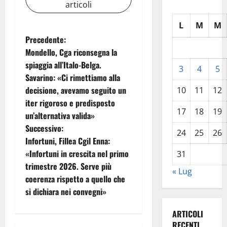
articoli
L
M
M
N
Precedente:
Mondello, Cga riconsegna la
a
spiaggia all’Italo-Belga.
3
4
5
Savarino: «Ci rimettiamo alla
v
decisione, avevamo seguito un
10
11
12
i
iter rigoroso e predisposto
17
18
19
un’alternativa valida»
g
Successivo:
24
25
26
Infortuni, Fillea Cgil Enna:
a
«Infortuni in crescita nel primo
31
z
trimestre 2026. Serve più
« Lug
coerenza rispetto a quello che
i
si dichiara nei convegni»
o
ARTICOLI
RECENTI