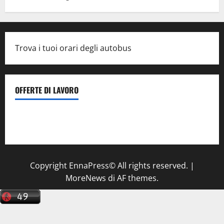
Trova i tuoi orari degli autobus
OFFERTE DI LAVORO
Il Centro La Diagnostica di Catenanuova ricerca un
tecnico sanitario di radiologia medica
a Enna
Copyright EnnaPress© All rights reserved.
|
MoreNews
di AF themes.