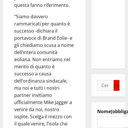
ASSOLUTO
questa fanno riferimento.
A
TAORMINA:
“Siamo davvero
UN
rammaricati per quanto è
NABUCCO
successo -dichiara il
IMMORTALE
portavoce di Brand Eolie- e
ACCENDE IL
gli chiediamo scusa a nome
TEATRO
dell’intera comunità
ANTICO
eoliana. Non entriamo nel
merito di quanto è
successo a causa
dell’ordinanza sindacale,
Ricerca
ma noi e tutti i nostri
per:
partner invitiamo
ufficialmente Mike Jagger a
venire da noi, nostro
Nome
(obblig
ospite. Scelga il mezzo con
il quale venire, l’isola che