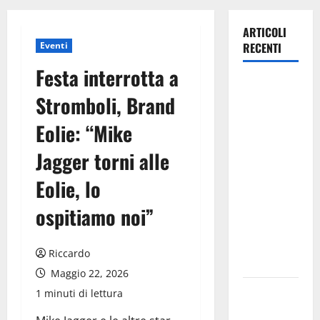
ARTICOLI
Eventi
RECENTI
Festa interrotta a
Nuoto:
Stromboli, Brand
ancora un
tempo da
Eolie: “Mike
Top Ten per
Jagger torni alle
Simone
Capostagno
Eolie, lo
de La
Fenice Enna
ospitiamo noi”
questa
volta sui
Riccardo
1500 mt SL.
Maggio 22, 2026
Enna a
1 minuti di lettura
settembre