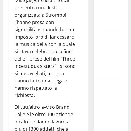
Mike Jagger e le altre star
allo Spazio
presenti a una festa
Ikigai arriva
organizzata a Stromboli
Fabio
l’hanno presa con
Zuffanti
signorilità e quando hanno
Piazza
imposto loro di far cessare
Armerina: il
la musica della con la quale
22 agosto
si stava celebrando la fine
Francesca
delle riprese del film “Three
Michelin in
incestuous sisters” , si sono
concerto
sì meravigliati, ma non
hanno fatto una piega e
Legambiente
hanno rispettato la
sulla
richiesta.
questione
Amianto a
Di tutt’altro avviso Brand
Pasquasia
Eolie e le oltre 100 aziende
locali che danno lavoro a
TRIONFO
più di 1300 addetti che a