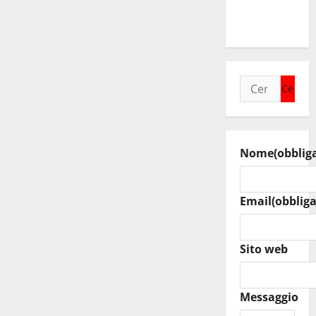
raduno
bandistico
Ricerca
per:
Nome
(obblig
Email
(obbliga
Sito web
Messaggio