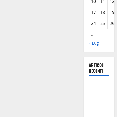
10
11
12
17
18
19
24
25
26
31
« Lug
ARTICOLI
RECENTI
TRIONFO
ASSOLUTO
A
TAORMINA:
UN
NABUCCO