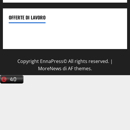
OFFERTE DI LAVORO
Il Centro La Diagnostica di Catenanuova ricerca un
tecnico sanitario di radiologia medica
a Enna
Copyright EnnaPress© All rights reserved.
|
MoreNews
di AF themes.