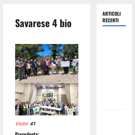
ARTICOLI
Savarese 4 bio
RECENTI
TRIONFO
ASSOLUTO
A
TAORMINA:
UN
NABUCCO
IMMORTALE
ACCENDE IL
TEATRO
ANTICO
Pasquasia,
il Mpa
Visite:
41
chiede la
Precedente: