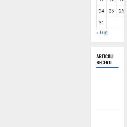
24
25
26
31
« Lug
ARTICOLI
RECENTI
Villarosa: il
9 agosto
Francesco
Nicolosi in
concerto
Enna:
autista dela