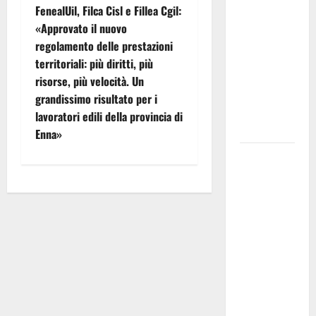
sicurezza
FenealUil, Filca Cisl e Fillea Cgil:
a
due
«Approvato il nuovo
persone
regolamento delle prestazioni
v
rimaste con
territoriali: più diritti, più
la vettura
i
risorse, più velocità. Un
in panne
grandissimo risultato per i
g
durante un
lavoratori edili della provincia di
nubifragio
Enna»
a
Parte oggi
z
la seconda
brigata
i
internazionale
della Flai
o
Cgil, una
n
delegazione
di dieci
e
sindacaliste
e