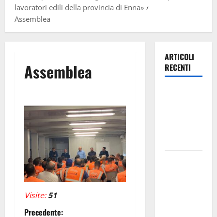
lavoratori edili della provincia di Enna»
Assemblea
ARTICOLI
Assemblea
RECENTI
Villarosa: il
9 agosto
Francesco
Nicolosi in
concerto
Enna:
autista dela
servizio
Visite:
51
urbano
mette in
N
Precedente: