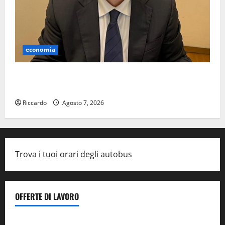
economia
Lavoro. Venezia (PD): “Depositato ddl all’ARS per
valorizzare le imprese domestiche”
Riccardo
Agosto 7, 2026
Trova i tuoi orari degli autobus
OFFERTE DI LAVORO
Il Centro La Diagnostica di Catenanuova ricerca un