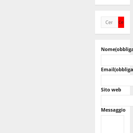
Ricerca
per:
Nome
(obblig
Email
(obbliga
Sito web
Messaggio