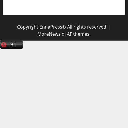
tecnico sanitario di radiologia medica
a Enna
Copyright EnnaPress© All rights reserved.
|
MoreNews
di AF themes.