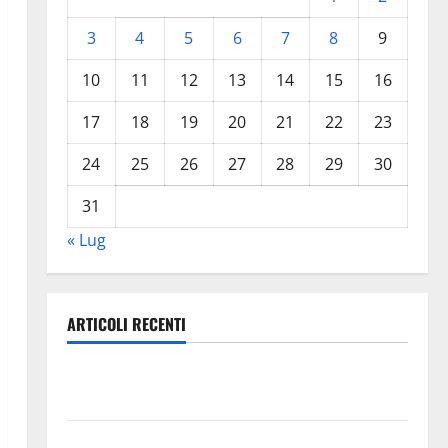
3
4
5
6
7
8
9
10
11
12
13
14
15
16
17
18
19
20
21
22
23
24
25
26
27
28
29
30
31
« Lug
ARTICOLI RECENTI
Trapanisi.it: il Segretario Generale Giovanni
Panepinto si trasferisce a Enna
Piazza Armerina: 11 agosto Costanza d’Altavilla