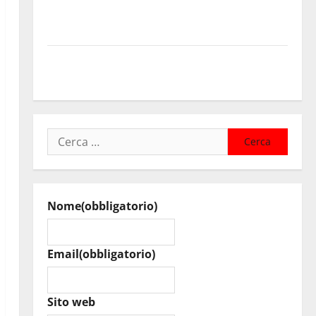
Nuoto: Simone Capostagno de La Fenice Enna nella
Top Ten anche negli 800 Stile Libero
Valguarnera: il programma degli appuntamenti del
cartellone estivo
Ricerca
per:
Nome
(obbligatorio)
Email
(obbligatorio)
Sito web