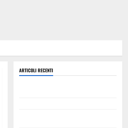
ARTICOLI RECENTI
Trapanisi.it: il Segretario Generale Giovanni
Panepinto si trasferisce a Enna
Piazza Armerina: 11 agosto Costanza d’Altavilla
Aidone: oggi giornata dell’evento medievale del
Battimento