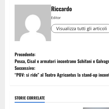
Riccardo
Editor
Visualizza tutti gli articoli
N
Precedente:
Pesca, Cisal e armatori incontrano Schifani e Galvag
a
Successivo:
v
“POV: si ride” al Teatro Agricantus la stand-up incon
i
g
STORIE CORRELATE
sindacati
a