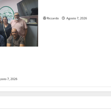
Cisl: Banche chiudono e
sopprimono i servizi
Riccardo
Agosto 7, 2026
conosciuto il Buono
to Nursind avvia una
 e Oasi Maria SS
osto 7, 2026