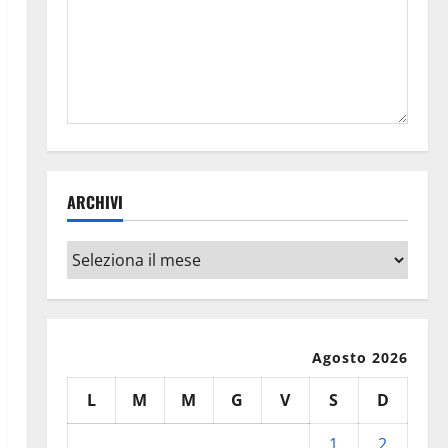
ARCHIVI
Archivi
Agosto 2026
L
M
M
G
V
S
D
1
2