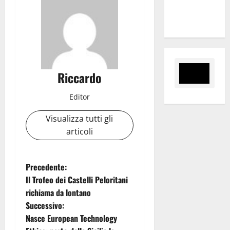
tra i due
territori”
Riccardo
Editor
Visualizza tutti gli
articoli
N
Precedente:
Il Trofeo dei Castelli Peloritani
a
richiama da lontano
Successivo:
v
Nasce European Technology