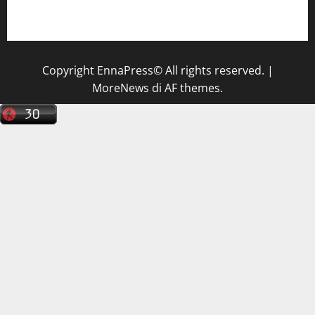
tecnico sanitario di radiologia medica
a Enna
Copyright EnnaPress© All rights reserved.
|
MoreNews
di AF themes.