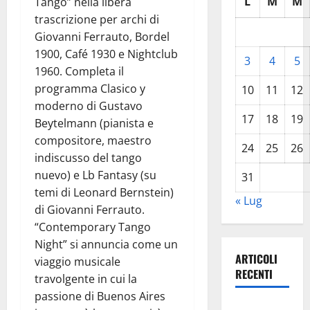
L
M
M
Tango” nella libera
trascrizione per archi di
Giovanni Ferrauto, Bordel
1900, Café 1930 e Nightclub
3
4
5
1960. Completa il
programma Clasico y
10
11
12
moderno di Gustavo
17
18
19
Beytelmann (pianista e
compositore, maestro
24
25
26
indiscusso del tango
nuevo) e Lb Fantasy (su
31
temi di Leonard Bernstein)
« Lug
di Giovanni Ferrauto.
“Contemporary Tango
Night” si annuncia come un
ARTICOLI
viaggio musicale
RECENTI
travolgente in cui la
passione di Buenos Aires
Pasquasia,