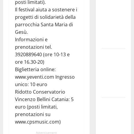
posti limitati).
uno dei più
Il festival aiuta a sostenere i
grandi
progetti di solidarietà della
“Buchi
parrocchia Santa Maria di
Neri” della
Gesù.
Regione
Informazioni e
Sicilia
prenotazioni tel.
Enna questa
3920889640 (ore 10-13 e
sera al
ore 16.30-20)
piazzale
Biglietteria online:
Euno “Il
www.yeventi.com Ingresso
Barbiere di
unico: 10 euro
Siviglia”
Ridotto Conservatorio
Vincenzo Bellini Catania: 5
Previsioni
euro (posti limitati,
Meteo
prenotazioni su
Enna: Nuova
www.cpsmusic.com)
probabilità
di
Advertisement