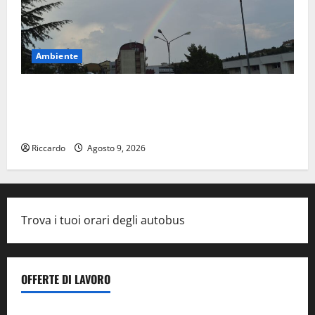
Ambiente
Previsioni Meteo Enna: Nuova probabilità di
temporali pomeridiani. Temperature stabili, due
gradi circa sopra media.
Riccardo
Agosto 9, 2026
Trova i tuoi orari degli autobus
OFFERTE DI LAVORO
Il Centro La Diagnostica di Catenanuova ricerca un