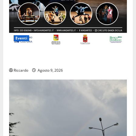
Eventi
Enna questa sera al piazzale Euno “Il Barbiere di
Siviglia”
Riccardo
Agosto 9, 2026