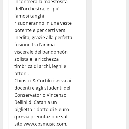
incontrerà la maestosità
Giuseppe
dell’orchestra, e i più
Carta: “Al
famosi tanghi
rientro dei
risuoneranno in una veste
lavori
potente e per certi versi
parlamentari,
inedita, grazie alla perfetta
urgente
fusione tra l’anima
audizione in
viscerale del bandoneón
Commissione
solista e la ricchezza
Ambiente,
timbrica di archi, legni e
servono
ottoni.
chiarezza e
Chiostri & Cortili riserva ai
atti, non
docenti e agli studenti del
allarmismi
Conservatorio Vincenzo
e
Bellini di Catania un
speculazioni
biglietto ridotto di 5 euro
politiche”
(previa prenotazione sul
sito www.cpsmusic.com,
Pasquasia: