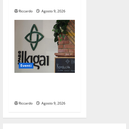
agosto i Nomadi in concerto
Riccardo
Agosto 9, 2026
Eventi
Enna a settembre allo
Spazio Ikigai arriva Fabio
Zuffanti
Riccardo
Agosto 9, 2026