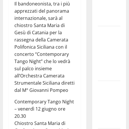
Il bandoneonista, tra i più
e
apprezzati del panorama
speculazioni
internazionale, sarà al
politiche”
chiostro Santa Maria di
Pasquasia:
Gesù di Catania per la
uno dei più
rassegna della Camerata
grandi
Polifonica Siciliana con il
“Buchi
concerto “Contemporary
Neri” della
Tango Night” che lo vedrà
Regione
sul palco insieme
Sicilia
all’Orchestra Camerata
Strumentale Siciliana diretti
Enna questa
dal M° Giovanni Pompeo
sera al
piazzale
Contemporary Tango Night
Euno “Il
– venerdì 12 giugno ore
Barbiere di
20.30
Siviglia”
Chiostro Santa Maria di