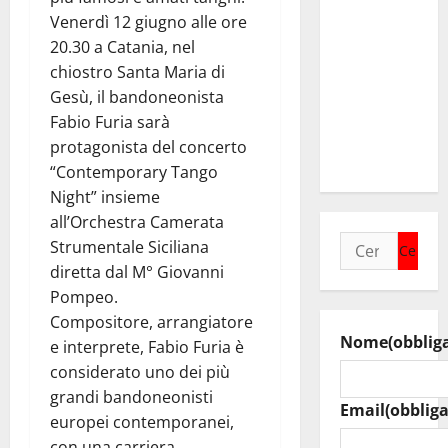
collega di
Venerdì 12 giugno alle ore
Caltanissetta
20.30 a Catania, nel
Walter
chiostro Santa Maria di
Tesauro
Gesù, il bandoneonista
“Sinergia
Fabio Furia sarà
tra i due
protagonista del concerto
territori”
“Contemporary Tango
Night” insieme
all’Orchestra Camerata
Ricerca
Strumentale Siciliana
per:
diretta dal M° Giovanni
Pompeo.
Compositore, arrangiatore
Nome
(obblig
e interprete, Fabio Furia è
considerato uno dei più
grandi bandoneonisti
Email
(obbliga
europei contemporanei,
con una carriera