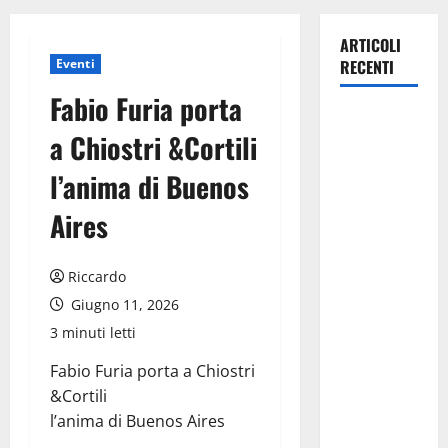
ARTICOLI
Eventi
RECENTI
Fabio Furia porta
Pasquasia,
a Chiostri &Cortili
Giuseppe
Carta: “Al
l’anima di Buenos
rientro dei
Aires
lavori
parlamentari,
urgente
Riccardo
audizione in
Giugno 11, 2026
Commissione
3 minuti letti
Ambiente,
servono
Fabio Furia porta a Chiostri
chiarezza e
&Cortili
atti, non
l’anima di Buenos Aires
allarmismi