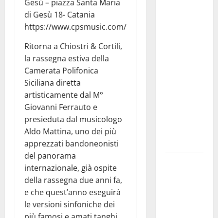
Gesù – piazza Santa Maria
Previsioni
di Gesù 18- Catania
Meteo
https://www.cpsmusic.com/
Enna: Nuova
probabilità
Ritorna a Chiostri & Cortili,
di
la rassegna estiva della
temporali
Camerata Polifonica
pomeridiani.
Siciliana diretta
Temperature
artisticamente dal M°
stabili, due
Giovanni Ferrauto e
gradi circa
presieduta dal musicologo
sopra
Aldo Mattina, uno dei più
media.
apprezzati bandoneonisti
del panorama
Il sindaco di
internazionale, già ospite
Enna
della rassegna due anni fa,
Mirello
e che quest’anno eseguirà
Crisafulli
le versioni sinfoniche dei
incontra il
più famosi e amati tanghi.