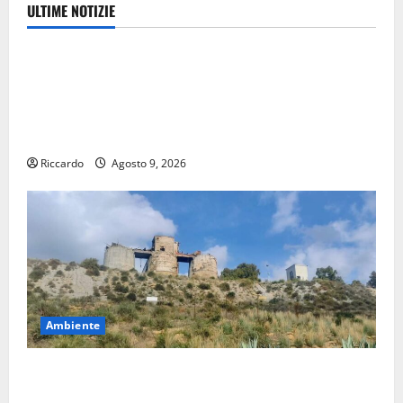
ULTIME NOTIZIE
Ambiente
Pasquasia, Giuseppe Carta: “Al rientro dei lavori
parlamentari, urgente audizione in Commissione
Ambiente, servono chiarezza e atti, non allarmismi e
speculazioni politiche”
Riccardo
Agosto 9, 2026
Ambiente
Pasquasia: uno dei più grandi “Buchi Neri” della
Regione Sicilia