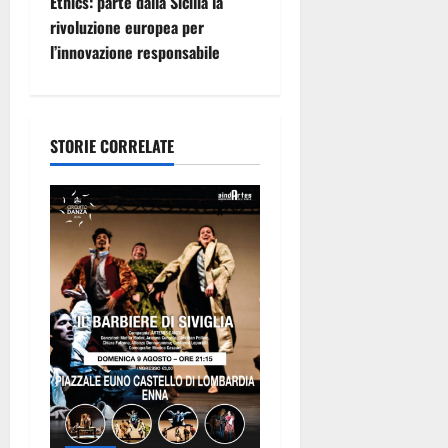
i
Ethics: parte dalla Sicilia la
rivoluzione europea per
g
l’innovazione responsabile
a
z
STORIE CORRELATE
i
o
n
e
a
r
t