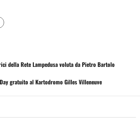
ici della Rete Lampedusa voluta da Pietro Bartolo
Day gratuito al Kartodromo Gilles Villeneuve
Eventi
E NOTTI DI MUSICA
Inferno 2026, nel mezzo del
LE TRA ROCK E JAZZ
cammin…la visita dell’assessora