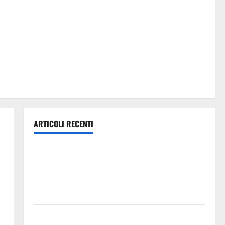
ARTICOLI RECENTI
Previsioni Meteo Enna: Oggi più instabile e un po’
meno caldo.
𝐄𝐒𝐓𝐀𝐓𝐄 𝐑𝐄𝐆𝐀𝐋𝐁𝐔𝐓𝐄𝐒𝐄 𝟐𝟎𝟐𝟔 – 𝐅𝐄𝐒𝐓𝐀 𝐃𝐈
𝐒𝐀𝐍 𝐕𝐈𝐓𝐎
Editoria, approvata la graduatoria definitiva dei