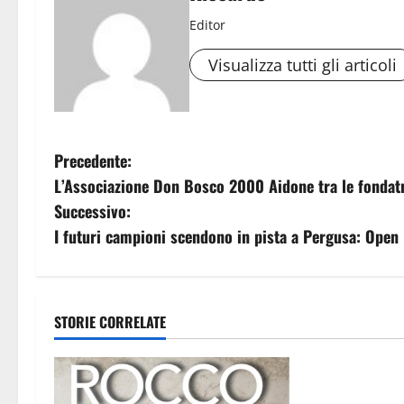
Editor
Visualizza tutti gli articoli
N
Precedente:
L’Associazione Don Bosco 2000 Aidone tra le fondatr
a
Successivo:
v
I futuri campioni scendono in pista a Pergusa: Open 
i
g
STORIE CORRELATE
Eventi
a
GANGI, CINQU
z
INTERNAZIONA