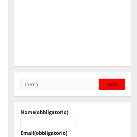
contributi della Regione 2026. Schifani: «Favoriamo
pluralismo e crescita professionale»
U.I.R. e CESFAT: al centro legalità, formazione e
valori costituzionali
Voucher sportivi, solo 6 giorni per fare domanda.
Marano “Regione proroghi scadenza o negherà a
tanti ragazzi un’opportunità”
Ricerca
per:
Nome
(obbligatorio)
Email
(obbligatorio)