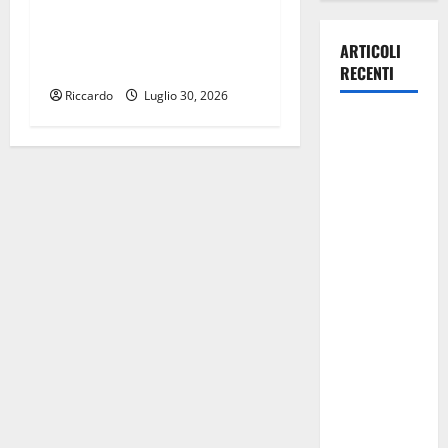
“Note da Oscar”: il Women
Orchestra Quintet in
ARTICOLI
concerto a Pergusa
RECENTI
Riccardo
Luglio 30, 2026
Manovra
regionale:
Fp Cgil, Cisl
Fp, Sadirs,
Ugl e Uil Fp
esprimono
apprezzamento
per il
rispetto
degli
impegni
assunti sul
salario