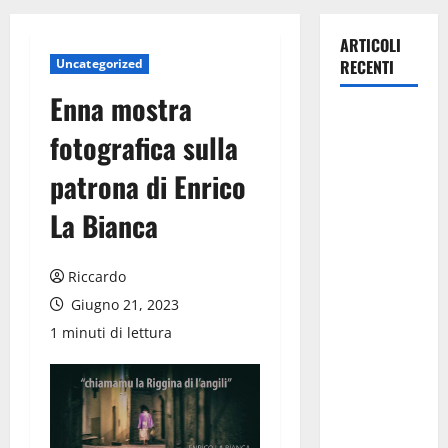
ARTICOLI
Uncategorized
RECENTI
Enna mostra
Manovra
fotografica sulla
regionale:
Fp Cgil, Cisl
patrona di Enrico
Fp, Sadirs,
La Bianca
Ugl e Uil Fp
esprimono
apprezzamento
Riccardo
per il
Giugno 21, 2023
rispetto
1 minuti di lettura
degli
impegni
assunti sul
salario
accessorio