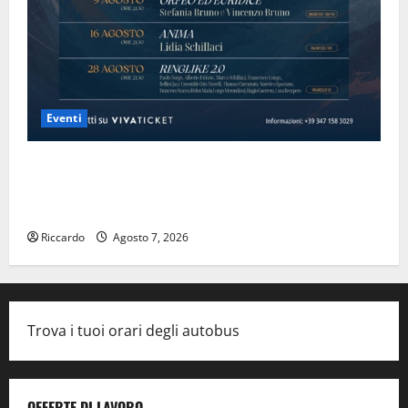
Eventi
Domenica 9 agosto andrà in scena “Orfeo ed
Euridice”, concerto-spettacolo sand-art con Stefania
Bruno e Vincenzo Bruno.
Riccardo
Agosto 7, 2026
Trova i tuoi orari degli autobus
OFFERTE DI LAVORO