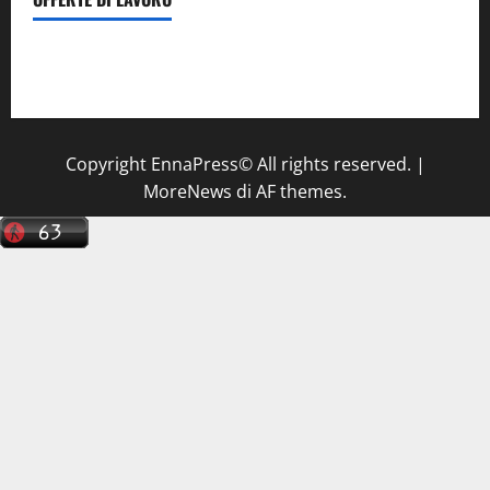
Il Centro La Diagnostica di Catenanuova ricerca un
tecnico sanitario di radiologia medica
a Enna
Copyright EnnaPress© All rights reserved.
|
MoreNews
di AF themes.