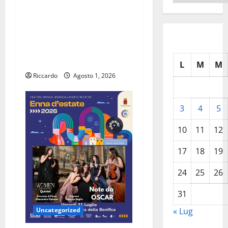
Il comandante Partigiano
“Barbato” Pompeo
Colajanni; l’eroe ennese
“ingombrante” per una
parte della città
L
M
M
Riccardo
Agosto 1, 2026
3
4
5
10
11
12
17
18
19
24
25
26
31
Uncategorized
« Lug