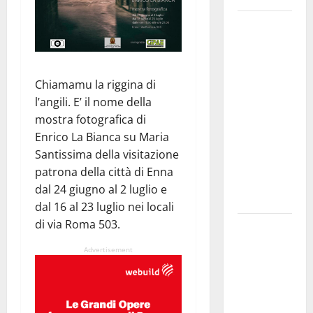
GANGI
ILLUMINA
LA SUA
TRADIZIONE
Chiamamu la riggina di
CON
l’angili. E’ il nome della
“AGNUNI
mostra fotografica di
BINIDITTU”
Enrico La Bianca
su Maria
GRAZIE A
Santissima della visitazione
PROGETTO
patrona della città di Enna
DEMOCRAZIA
dal 24 giugno al 2 luglio e
PARTECIPATA
dal 16 al 23 luglio nei locali
di via Roma 503.
PINETA FEST
2026: L’11
Advertisement
AGOSTO
ROBERTO
CIUFOLI A