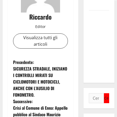
Bruno.
Riccardo
Regione.
Pellegrino a
Editor
Mannino
“Ignora le
Visualizza tutti gli
basi dei
articoli
rapporti fra
istizuaioni.
Ormai è in
N
Precedente:
campagna
SICUREZZA STRADALE, INIZIANO
a
elettorale”
I CONTROLLI MIRATI SU
CICLOMOTORI E MOTOCICLI,
v
ANCHE CON L’AUSILIO DI
i
FONOMETRO.
Ricerca
Successivo:
per:
g
Crisi al Comune di Enna: Appello
pubblico al Sindaco Maurizio