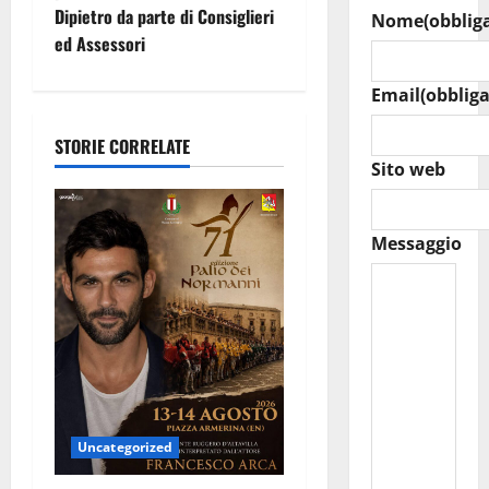
a
Dipietro da parte di Consiglieri
Nome
(obblig
z
ed Assessori
i
Email
(obbliga
o
STORIE CORRELATE
Sito web
n
e
Messaggio
a
r
t
i
Uncategorized
c