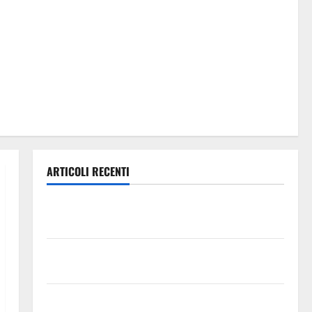
ARTICOLI RECENTI
Previsioni Meteo Enna: Oggi più instabile e un po’
meno caldo.
𝐄𝐒𝐓𝐀𝐓𝐄 𝐑𝐄𝐆𝐀𝐋𝐁𝐔𝐓𝐄𝐒𝐄 𝟐𝟎𝟐𝟔 – 𝐅𝐄𝐒𝐓𝐀 𝐃𝐈
𝐒𝐀𝐍 𝐕𝐈𝐓𝐎
Editoria, approvata la graduatoria definitiva dei