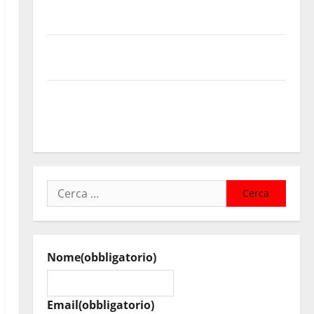
contributi della Regione 2026. Schifani: «Favoriamo
pluralismo e crescita professionale»
U.I.R. e CESFAT: al centro legalità, formazione e
valori costituzionali
Voucher sportivi, solo 6 giorni per fare domanda.
Marano “Regione proroghi scadenza o negherà a
tanti ragazzi un’opportunità”
Ricerca
per:
Nome
(obbligatorio)
Email
(obbligatorio)