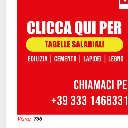
Visite:
766