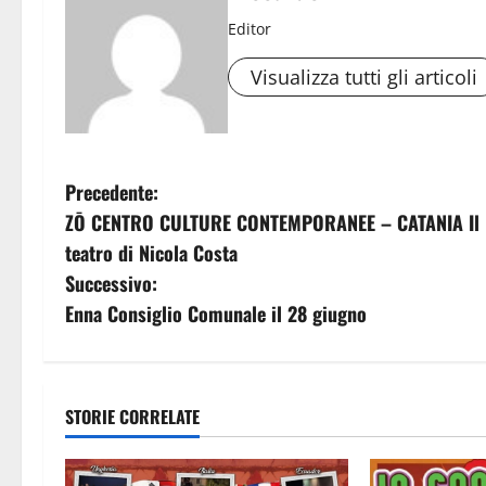
Editor
Visualizza tutti gli articoli
N
Precedente:
ZŌ CENTRO CULTURE CONTEMPORANEE – CATANIA Il lung
a
teatro di Nicola Costa
v
Successivo:
Enna Consiglio Comunale il 28 giugno
i
g
a
STORIE CORRELATE
z