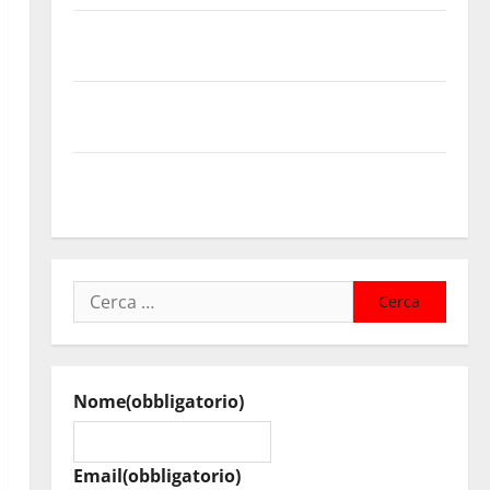
Temporale: a lavoro i volontari. Auto bloccata ad
Enna bassa
DEFINITO IL PROGRAMMA DELLA SETTIMA EDIZIONE
DEL MARZAMEMI CINEFEST
Salute, giunta regionale nomina Sabrina Cillia alla
direzione del Cefpas
Ricerca
per:
Nome
(obbligatorio)
Email
(obbligatorio)