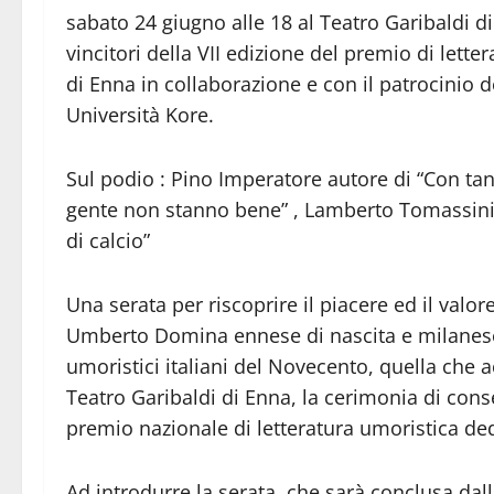
sabato 24 giugno alle 18 al Teatro Garibaldi d
vincitori della VII edizione del premio di let
di Enna in collaborazione e con il patrocini
Università Kore.
Sul podio : Pino Imperatore autore di “Con tan
gente non stanno bene” , Lamberto Tomassini e
di calcio”
Una serata per riscoprire il piacere ed il valor
Umberto Domina ennese di nascita e milanese di 
umoristici italiani del Novecento, quella che
Teatro Garibaldi di Enna, la cerimonia di conse
premio nazionale di letteratura umoristica dedi
Ad introdurre la serata, che sarà conclusa dall