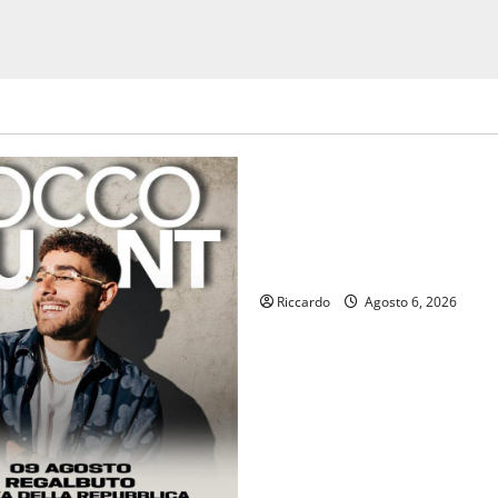
economia
Editoria, approvata la gradua
definitiva dei contributi dell
2026. Schifani: «Favoriamo p
crescita professionale»
Riccardo
Agosto 6, 2026