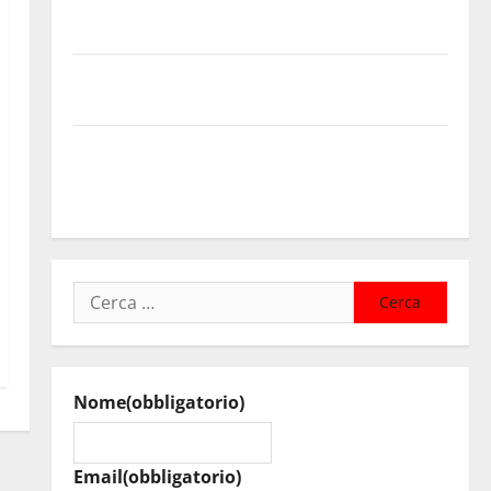
contributi della Regione 2026. Schifani: «Favoriamo
pluralismo e crescita professionale»
U.I.R. e CESFAT: al centro legalità, formazione e
valori costituzionali
Voucher sportivi, solo 6 giorni per fare domanda.
Marano “Regione proroghi scadenza o negherà a
tanti ragazzi un’opportunità”
Ricerca
per:
Nome
(obbligatorio)
Email
(obbligatorio)