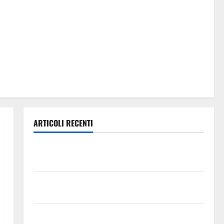
ARTICOLI RECENTI
Previsioni Meteo Enna: Oggi più instabile e un po’
meno caldo.
𝐄𝐒𝐓𝐀𝐓𝐄 𝐑𝐄𝐆𝐀𝐋𝐁𝐔𝐓𝐄𝐒𝐄 𝟐𝟎𝟐𝟔 – 𝐅𝐄𝐒𝐓𝐀 𝐃𝐈
𝐒𝐀𝐍 𝐕𝐈𝐓𝐎
Editoria, approvata la graduatoria definitiva dei