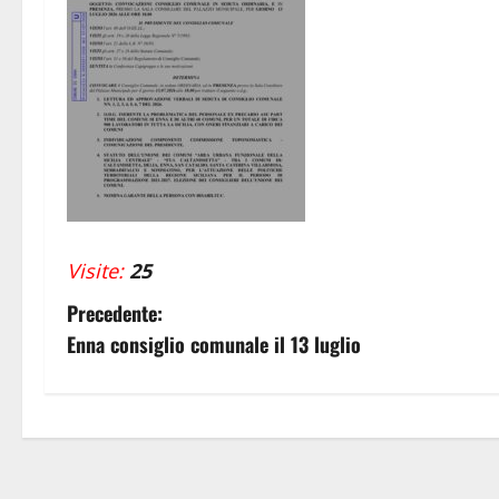
Visite:
25
N
Precedente:
Enna consiglio comunale il 13 luglio
a
v
i