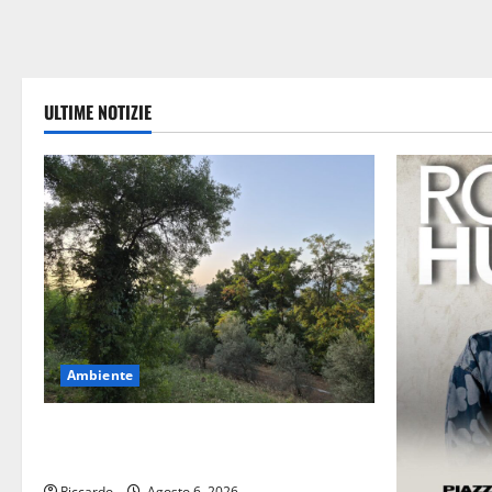
ULTIME NOTIZIE
Ambiente
Previsioni Meteo Enna: Oggi più
instabile e un po’ meno caldo.
Riccardo
Agosto 6, 2026