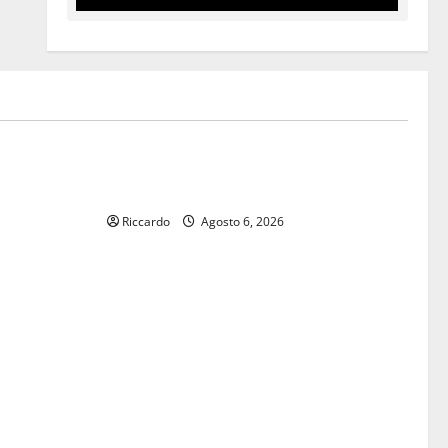
legalità
toria
U.I.R. e CESFAT: al centro legalità,
a Regione
formazione e valori costituzionali
luralismo e
Riccardo
Agosto 6, 2026