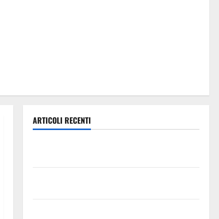
ARTICOLI RECENTI
AIA ENNA: MICHELE BUZZONE E MARCO RICCOBENE
AL RADUNO DELLA C.A.N. C
Enna di avvicina la festa di Maria SS di Valverde – di
Mario Pagaria
CARO-VITA E STANGATA TARIFFARIA: