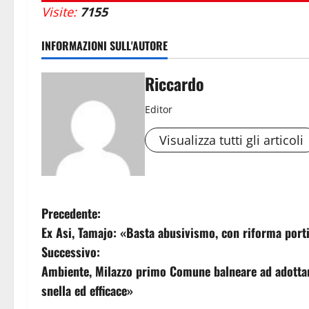
Visite:
7155
INFORMAZIONI SULL'AUTORE
Riccardo
Editor
Visualizza tutti gli articoli
N
Precedente:
Ex Asi, Tamajo: «Basta abusivismo, con riforma porti
a
Successivo:
v
Ambiente, Milazzo primo Comune balneare ad adottare
snella ed efficace»
i