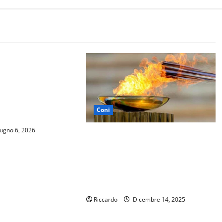
entro Sportivo
o Borsellino ospita
zionale dello Sport
ità sportive gratuite
Coni
la salute per tutti
ugno 6, 2026
Enna martedì prossimo respira
l’aria Olimpica. L’assessore
Campanile “La città tutta dia un
importante segnale di
partecipazione”
Riccardo
Dicembre 14, 2025