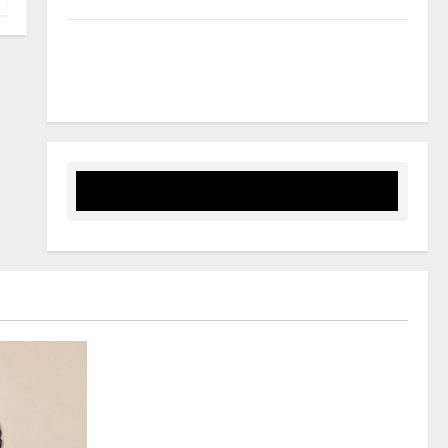
DIECI ANNI DI COMET POESIA: A PETRALIA SOPRANA
IL DECENNALE DEL FESTIVAL TRA ITINERARI,
LETTERATURA, LABORATORI E TEATRO
Eventi
Le trasformazioni della mafia alla luce
degli interessi verso le criptovalute, il
darkweb e non solo. Ce ne parla Salvo
Palazzolo in piazzetta Bagnasco insieme