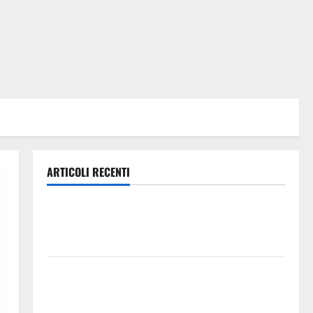
ARTICOLI RECENTI
Caronia (Noi Moderati): “Basta valzer di poltrone, a
Palermo serve un programma per giovani e servizi
efficienti
POSTE ITALIANE: IN PROVINCIA DI ENNA CON
“SEGUIMI” LA CORRISPONDENZA VIENE IN VACANZA
CON TE