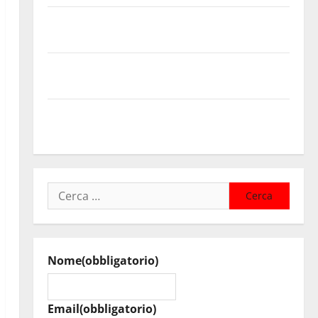
Temporale: a lavoro i volontari. Auto bloccata ad
Enna bassa
DEFINITO IL PROGRAMMA DELLA SETTIMA EDIZIONE
DEL MARZAMEMI CINEFEST
Salute, giunta regionale nomina Sabrina Cillia alla
direzione del Cefpas
Ricerca
per:
Nome
(obbligatorio)
Email
(obbligatorio)