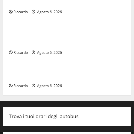
𝐒𝐀𝐍 𝐕𝐈𝐓𝐎
Riccardo
Agosto 6, 2026
economia
Editoria, approvata la graduatoria definitiva dei
contributi della Regione 2026. Schifani: «Favoriamo
pluralismo e crescita professionale»
Riccardo
Agosto 6, 2026
legalità
U.I.R. e CESFAT: al centro legalità, formazione e
valori costituzionali
Riccardo
Agosto 6, 2026
Trova i tuoi orari degli autobus