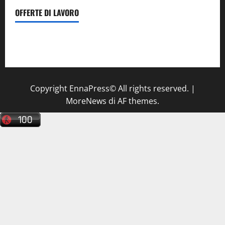
OFFERTE DI LAVORO
Il Centro La Diagnostica di Catenanuova ricerca un
tecnico sanitario di radiologia medica
a Enna
Copyright EnnaPress© All rights reserved.
|
MoreNews
di AF themes.