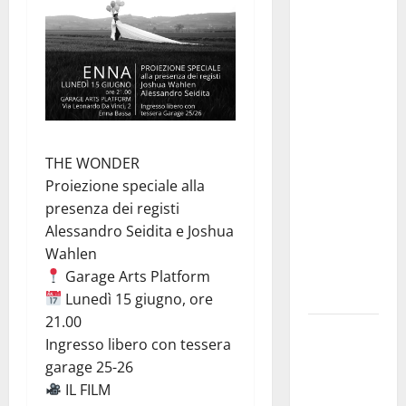
approvata
la
graduatoria
definitiva
dei
contributi
della
Regione
THE WONDER
2026.
Proiezione speciale alla
Schifani:
presenza dei registi
«Favoriamo
Alessandro Seidita e Joshua
pluralismo
Wahlen
e crescita
Garage Arts Platform
professionale»
Lunedì 15 giugno, ore
21.00
U.I.R. e
Ingresso libero con tessera
CESFAT: al
garage 25-26
centro
IL FILM
legalità,