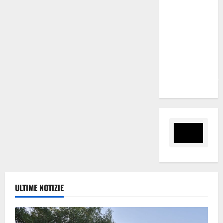
“Regione
proroghi
scadenza o
negherà a
tanti
ragazzi
un’opportunità”
ULTIME NOTIZIE