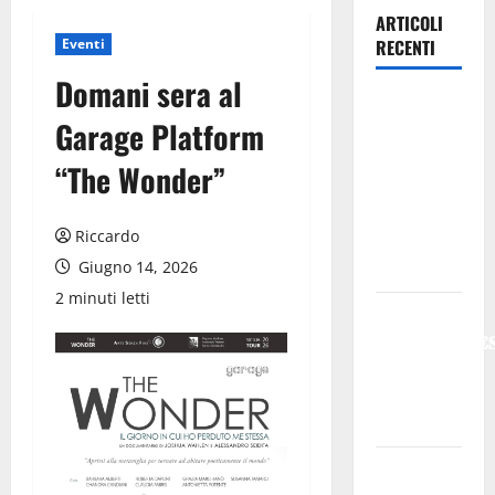
ARTICOLI
Eventi
RECENTI
Domani sera al
Previsioni
Garage Platform
Meteo
Enna: Oggi
“The Wonder”
più
instabile e
Riccardo
un po’ meno
Giugno 14, 2026
caldo.
2 minuti letti
𝐄𝐒𝐓𝐀𝐓𝐄
𝐑𝐄𝐆𝐀𝐋𝐁𝐔𝐓𝐄
𝟐𝟎𝟐𝟔 –
𝐅𝐄𝐒𝐓𝐀 𝐃𝐈
𝐒𝐀𝐍 𝐕𝐈𝐓𝐎
Editoria,