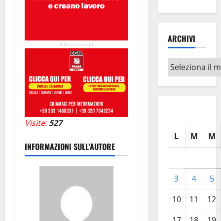
ARCHIVI
Advertisement
Archivi
Visite:
527
L
M
M
INFORMAZIONI SULL'AUTORE
3
4
5
10
11
12
17
18
19