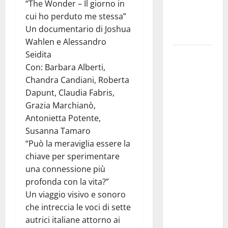
“The Wonder – Il giorno in
formazione
cui ho perduto me stessa”
e valori
Un documentario di Joshua
costituzionali
Wahlen e Alessandro
Seidita
Voucher
Con: Barbara Alberti,
sportivi,
Chandra Candiani, Roberta
solo 6
Dapunt, Claudia Fabris,
giorni per
Grazia Marchianò,
fare
Antonietta Potente,
domanda.
Susanna Tamaro
Marano
“Può la meraviglia essere la
“Regione
chiave per sperimentare
proroghi
una connessione più
scadenza o
profonda con la vita?”
negherà a
Un viaggio visivo e sonoro
tanti
che intreccia le voci di sette
ragazzi
autrici italiane attorno ai
un’opportunità”