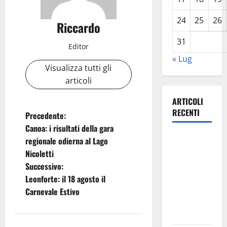
24
25
26
Riccardo
31
Editor
« Lug
Visualizza tutti gli
articoli
ARTICOLI
RECENTI
N
Precedente:
Canoa: i risultati della gara
a
Previsioni
regionale odierna al Lago
Meteo
Nicoletti
v
Enna: Oggi
Successivo:
più
i
Leonforte: il 18 agosto il
instabile e
Carnevale Estivo
g
un po’ meno
caldo.
a