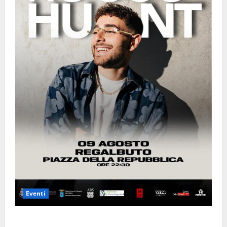
Eventi
𝐄𝐒𝐓𝐀𝐓𝐄 𝐑𝐄𝐆𝐀𝐋𝐁𝐔𝐓𝐄𝐒𝐄 𝟐𝟎𝟐𝟔 – 𝐅𝐄𝐒𝐓𝐀 𝐃𝐈