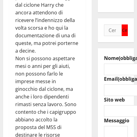
del Cefpas
dal ciclone Harry che
ancora attendono di
ricevere l’indennizzo della
volta scorsa e ho qui la
Ricerca
documentazione di una di
per:
queste, ma potrei porterne
a decine.
Nome
(obblig
Non si possono aspettare
mesi o anni per gli aiuti,
non possono farlo le
Email
(obbliga
imprese messe in
ginocchio dal ciclone, ma
anche i loro dipendenti
Sito web
rimasti senza lavoro. Sono
contento che i capigruppo
abbiano accolto la
Messaggio
proposta del M5S di
destinare le risorse