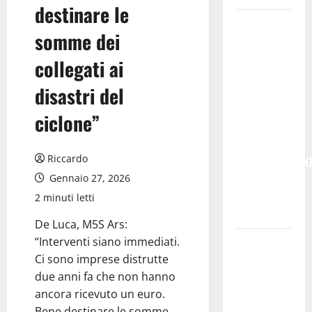
destinare le
POSTE
somme dei
ITALIANE:
IN
collegati ai
PROVINCIA
disastri del
DI ENNA
CON
ciclone”
“SEGUIMI”
LA
Riccardo
CORRISPONDEN
Gennaio 27, 2026
VIENE IN
VACANZA
2 minuti letti
CON TE
De Luca, M5S Ars:
“Interventi siano immediati.
Temporale:
Ci sono imprese distrutte
a lavoro i
due anni fa che non hanno
volontari.
ancora ricevuto un euro.
Auto
Bene destinare le somme