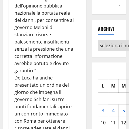
dell’opinione pubblica
nazionale la portata reale
dei danni, per consentire al
governo Meloni di
ARCHIVI
stanziare risorse
palesemente insufficienti
Archivi
senza la pressione che una
corretta informazione
avrebbe potuto e dovuto
garantire”.
De Luca ha anche
presentato un ordine del
L
M
M
giorno che impegna il
governo Schifani su tre
punti fondamentali: aprire
3
4
5
un confronto immediato
con Roma per ottenere
10
11
12
risorse adeguate ai danni