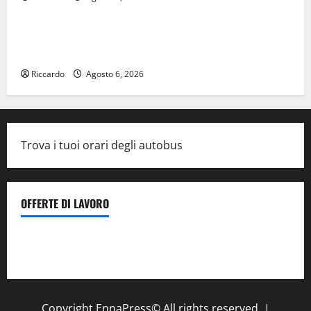
Cinema
DEFINITO IL PROGRAMMA DELLA SETTIMA EDIZIONE
DEL MARZAMEMI CINEFEST
Riccardo
Agosto 6, 2026
Trova i tuoi orari degli autobus
OFFERTE DI LAVORO
Il Centro La Diagnostica di Catenanuova ricerca un
tecnico sanitario di radiologia medica
a Enna
Copyright EnnaPress© All rights reserved.
|