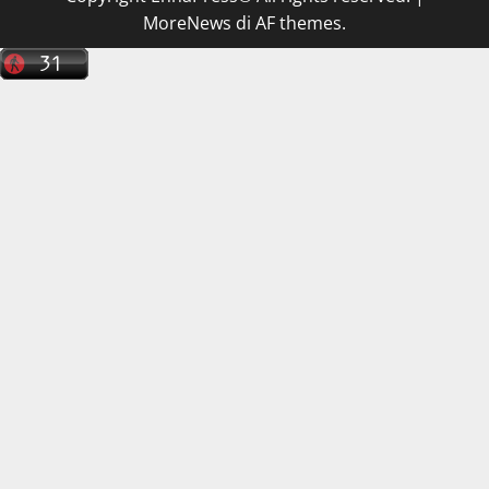
MoreNews
di AF themes.