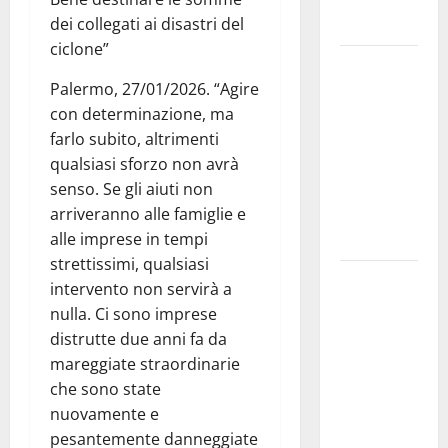
bloccata ad
dei collegati ai disastri del
Enna bassa
ciclone”
DEFINITO IL
Palermo, 27/01/2026. “Agire
PROGRAMMA
con determinazione, ma
DELLA
farlo subito, altrimenti
SETTIMA
qualsiasi sforzo non avrà
EDIZIONE
senso. Se gli aiuti non
DEL
arriveranno alle famiglie e
MARZAMEMI
alle imprese in tempi
CINEFEST
strettissimi, qualsiasi
Salute,
intervento non servirà a
giunta
nulla. Ci sono imprese
regionale
distrutte due anni fa da
nomina
mareggiate straordinarie
Sabrina
che sono state
Cillia alla
nuovamente e
direzione
pesantemente danneggiate