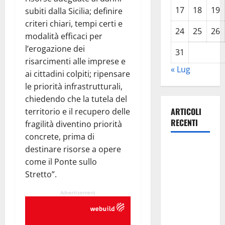
17
18
19
subiti dalla Sicilia; definire
criteri chiari, tempi certi e
24
25
26
modalità efficaci per
l’erogazione dei
31
risarcimenti alle imprese e
« Lug
ai cittadini colpiti; ripensare
le priorità infrastrutturali,
chiedendo che la tutela del
ARTICOLI
territorio e il recupero delle
RECENTI
fragilità diventino priorità
concrete, prima di
Caronia
destinare risorse a opere
(Noi
come il Ponte sullo
Moderati):
Stretto”.
“Basta
Advertisement
valzer di
poltrone, a
Palermo