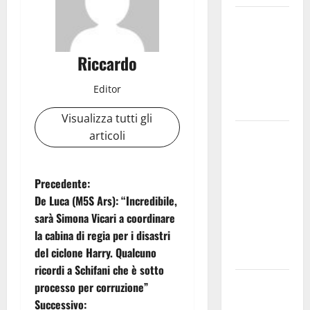
Temporale:
a lavoro i
volontari.
Riccardo
Auto
bloccata ad
Editor
Enna bassa
Visualizza tutti gli
DEFINITO IL
articoli
PROGRAMMA
DELLA
N
Precedente:
SETTIMA
De Luca (M5S Ars): “Incredibile,
EDIZIONE
a
sarà Simona Vicari a coordinare
DEL
la cabina di regia per i disastri
MARZAMEMI
v
del ciclone Harry. Qualcuno
CINEFEST
i
ricordi a Schifani che è sotto
Salute,
processo per corruzione”
g
giunta
Successivo: