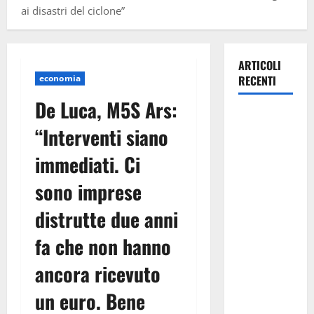
ai disastri del ciclone”
ARTICOLI
economia
RECENTI
De Luca, M5S Ars:
Caronia
“Interventi siano
(Noi
Moderati):
immediati. Ci
“Basta
sono imprese
valzer di
poltrone, a
distrutte due anni
Palermo
serve un
fa che non hanno
programma
ancora ricevuto
per giovani
e servizi
un euro. Bene
efficienti