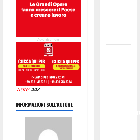
serve un
programma
per giovani
e servizi
efficienti
Advertisement
POSTE
ITALIANE:
IN
PROVINCIA
DI ENNA
Visite:
442
CON
“SEGUIMI”
INFORMAZIONI SULL'AUTORE
LA
CORRISPONDEN
VIENE IN
VACANZA
CON TE