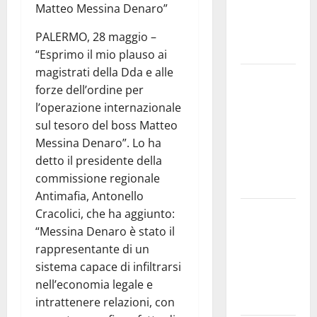
Matteo Messina Denaro”
e
speculazioni
PALERMO, 28 maggio –
politiche”
“Esprimo il mio plauso ai
magistrati della Dda e alle
Pasquasia:
forze dell’ordine per
uno dei più
l’operazione internazionale
grandi
sul tesoro del boss Matteo
“Buchi
Messina Denaro”. Lo ha
Neri” della
detto il presidente della
Regione
commissione regionale
Sicilia
Antimafia, Antonello
Enna questa
Cracolici, che ha aggiunto:
sera al
“Messina Denaro è stato il
piazzale
rappresentante di un
Euno “Il
sistema capace di infiltrarsi
Barbiere di
nell’economia legale e
Siviglia”
intrattenere relazioni, con