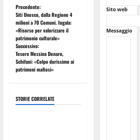
N
Precedente:
Sito web
Siti Unesco, dalla Regione 4
a
milioni a 70 Comuni. Ingala:
«Risorse per valorizzare il
Messaggio
v
patrimonio culturale»
i
Successivo:
Tesoro Messina Denaro,
g
Schifani: «Colpo durissimo ai
patrimoni mafiosi»
a
z
i
STORIE CORRELATE
legalità
o
Violenza di genere, rilasciati
n
i nulla osta per assunzioni
in Regione. Albano: