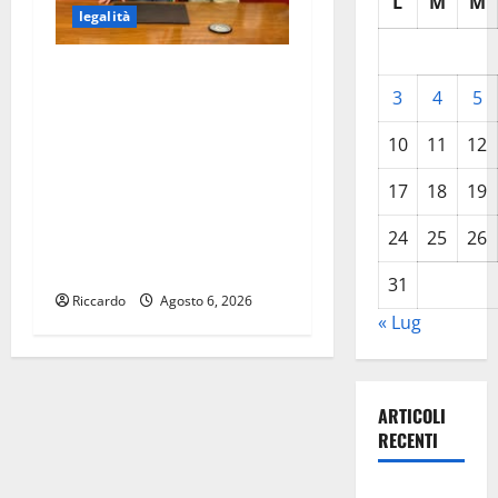
L
M
M
legalità
DISSERVIZI E BLACKOUT
3
4
5
DELLA LINEA INTERNET E
TELEFONICA: IL COMUNE DI
10
11
12
TROINA PRESENTA UN
ESPOSTO ALLA PROCURA
17
18
19
DELLA REPUBBLICA E UN
24
25
26
RECLAMO A AGCOM,
CORECOM E FIBERCOP
31
Riccardo
Agosto 6, 2026
« Lug
ARTICOLI
RECENTI
Pasquasia,