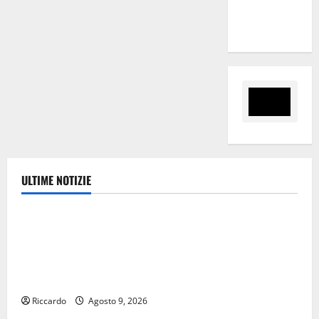
tra i due
territori”
ULTIME NOTIZIE
Ambiente
Pasquasia, Giuseppe Carta: “Al rientro dei lavori
parlamentari, urgente audizione in Commissione
Ambiente, servono chiarezza e atti, non allarmismi e
speculazioni politiche”
Riccardo
Agosto 9, 2026