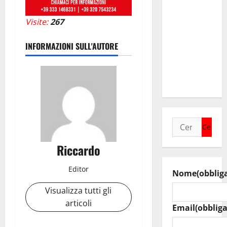
collega di
Caltanissetta
Visite:
267
Walter
Tesauro
INFORMAZIONI SULL'AUTORE
“Sinergia
tra i due
territori”
Ricerca
per:
Riccardo
Editor
Nome
(obblig
Visualizza tutti gli
articoli
Email
(obbliga