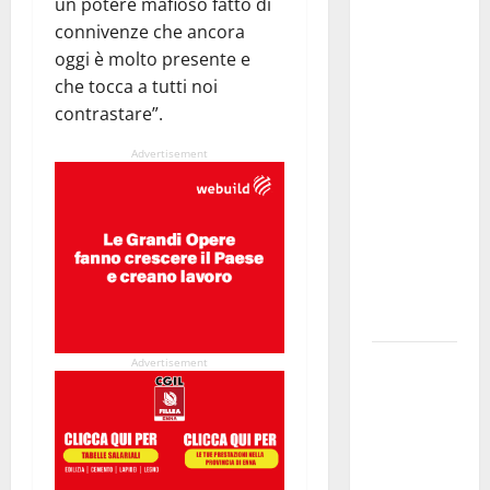
un potere mafioso fatto di
Previsioni
connivenze che ancora
Meteo
oggi è molto presente e
Enna: Nuova
che tocca a tutti noi
probabilità
contrastare”.
di
temporali
Advertisement
pomeridiani.
Temperature
stabili, due
gradi circa
sopra
media.
Il sindaco di
Advertisement
Enna
Mirello
Crisafulli
incontra il