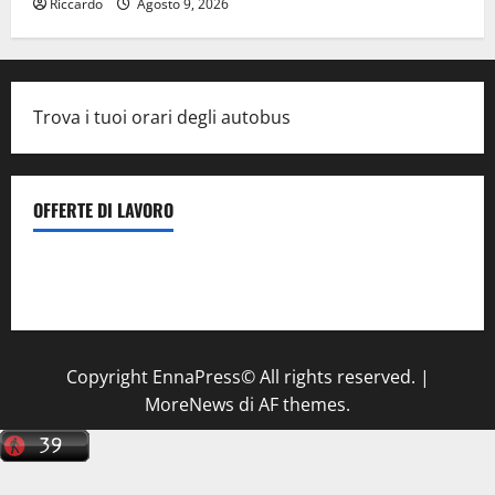
Riccardo
Agosto 9, 2026
Trova i tuoi orari degli autobus
OFFERTE DI LAVORO
Il Centro La Diagnostica di Catenanuova ricerca un
tecnico sanitario di radiologia medica
a Enna
Copyright EnnaPress© All rights reserved.
|
MoreNews
di AF themes.