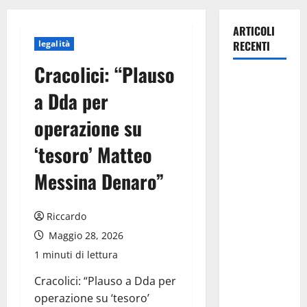
ARTICOLI
legalità
RECENTI
Cracolici: “Plauso
Pasquasia,
a Dda per
Giuseppe
Carta: “Al
operazione su
rientro dei
‘tesoro’ Matteo
lavori
parlamentari,
Messina Denaro”
urgente
audizione in
Riccardo
Commissione
Ambiente,
Maggio 28, 2026
servono
1 minuti di lettura
chiarezza e
Cracolici: “Plauso a Dda per
atti, non
operazione su ‘tesoro’
allarmismi