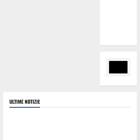
nomina
Sabrina
Cillia alla
direzione
del Cefpas
ULTIME NOTIZIE
Politica
Caronia (Noi Moderati): “Basta valzer di poltrone, a
Palermo serve un programma per giovani e servizi
efficienti