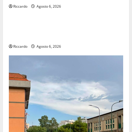
Riccardo
Agosto 6, 2026
economia
POSTE ITALIANE: IN PROVINCIA DI ENNA CON
“SEGUIMI” LA CORRISPONDENZA VIENE IN VACANZA
CON TE
Riccardo
Agosto 6, 2026