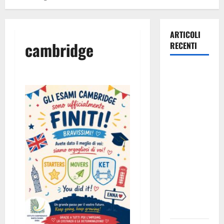
ARTICOLI
cambridge
RECENTI
Caronia
(Noi
Moderati):
“Basta
valzer di
poltrone, a
Palermo
serve un
programma
per giovani
e servizi
efficienti