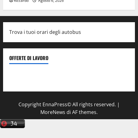
Riccardo
Agosto 6, 2026
Trova i tuoi orari degli autobus
OFFERTE DI LAVORO
Il Centro La Diagnostica di Catenanuova ricerca un
tecnico sanitario di radiologia medica
a Enna
Copyright EnnaPress© All rights reserved.
|
MoreNews
di AF themes.