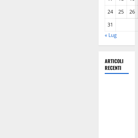
24
25
26
31
« Lug
ARTICOLI
RECENTI
Caronia
(Noi
Moderati):
“Basta
valzer di
poltrone, a
Palermo
serve un