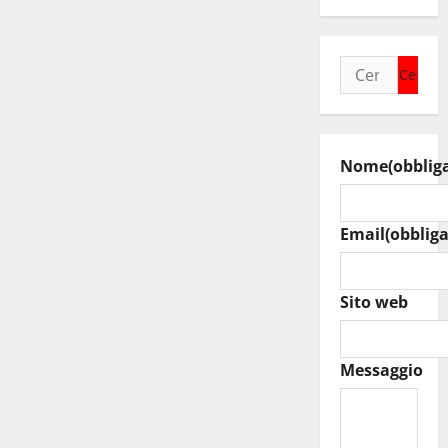
Ricerca
per:
Nome
(obblig
Email
(obbliga
Sito web
Messaggio