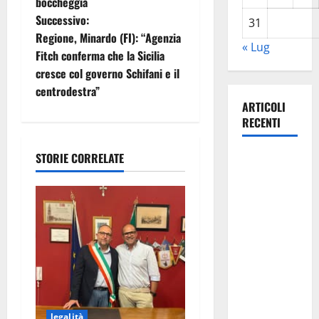
boccheggia
i
Successivo:
31
Regione, Minardo (FI): “Agenzia
« Lug
g
Fitch conferma che la Sicilia
cresce col governo Schifani e il
a
centrodestra”
ARTICOLI
z
RECENTI
i
STORIE CORRELATE
Previsioni
o
Meteo
Enna: Ieri
n
nubifragio a
e
Enna. Oggi
ancora
a
possibilità
di
r
temporali
legalità