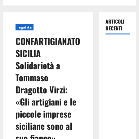
ARTICOLI
legalità
RECENTI
CONFARTIGIANATO
Previsioni
SICILIA
Meteo
Enna: Ieri
Solidarietà a
nubifragio a
Tommaso
Enna. Oggi
ancora
Dragotto Virzi:
possibilità
di
«Gli artigiani e le
temporali
piccole imprese
pomeridiani
teoricamente
siciliane sono al
meno
suo fianco»
diffusi