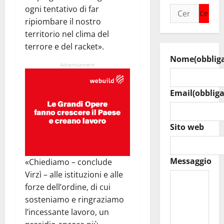
ogni tentativo di far
Ricerca
ripiombare il nostro
per:
territorio nel clima del
terrore e del racket».
Nome
(obblig
Advertisement
Email
(obbliga
Sito web
Messaggio
«Chiediamo – conclude
Virzì – alle istituzioni e alle
forze dell’ordine, di cui
sosteniamo e ringraziamo
l’incessante lavoro, un