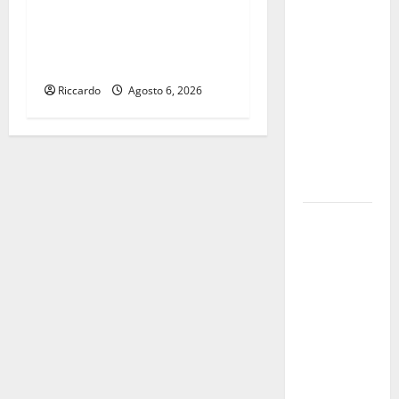
erbacce:
U.I.R. e CESFAT: al centro
l’assessore
legalità, formazione e valori
Lombardo
costituzionali
assicura
Riccardo
Agosto 6, 2026
interventi
in tempi
celeri di
Mario
Pagaria
Giochi di
Quartiere e
Calcio
Balilla
Umano:
tradizione e
innovazione
per la festa
della