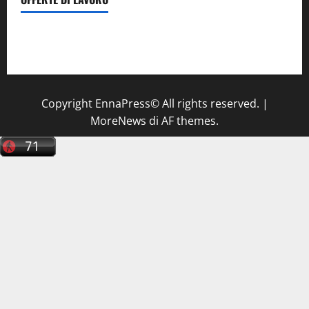
Il Centro La Diagnostica di Catenanuova ricerca un
tecnico sanitario di radiologia medica
a Enna
Copyright EnnaPress© All rights reserved.
|
MoreNews
di AF themes.