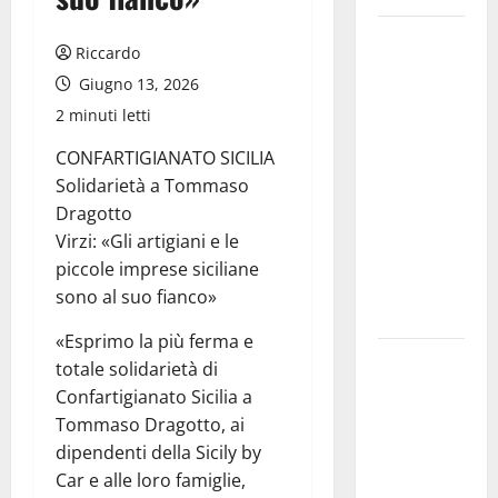
Pallamano
Riccardo
Serie A
Giugno 13, 2026
Gold:
2 minuti letti
riunione
operativa a
CONFARTIGIANATO SICILIA
ranghi
Solidarietà a Tommaso
completi
Dragotto
per la
Virzi: «Gli artigiani e le
Orlando
piccole imprese siciliane
Pallamano
sono al suo fianco»
Haenna
«Esprimo la più ferma e
Cimitero
totale solidarietà di
pieno di
Confartigianato Sicilia a
erbacce:
Tommaso Dragotto, ai
l’assessore
dipendenti della Sicily by
Lombardo
Car e alle loro famiglie,