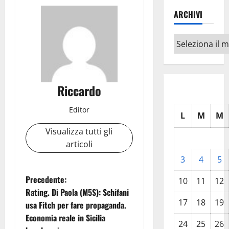
ARCHIVI
Archivi
Riccardo
Editor
L
M
M
Visualizza tutti gli
articoli
3
4
5
N
Precedente:
10
11
12
Rating. Di Paola (M5S): Schifani
a
17
18
19
usa Fitch per fare propaganda.
Economia reale in Sicilia
v
24
25
26