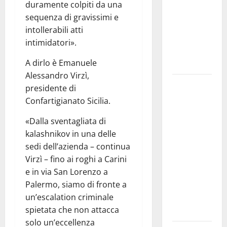
assicura
duramente colpiti da una
interventi
sequenza di gravissimi e
in tempi
intollerabili atti
celeri di
intimidatori».
Mario
A dirlo è Emanuele
Pagaria
Alessandro Virzì,
Giochi di
presidente di
Quartiere e
Confartigianato Sicilia.
Calcio
«Dalla sventagliata di
Balilla
kalashnikov in una delle
Umano:
sedi dell’azienda – continua
tradizione e
Virzì – fino ai roghi a Carini
innovazione
e in via San Lorenzo a
per la festa
Palermo, siamo di fronte a
della
un’escalation criminale
Madonna dè
spietata che non attacca
Carusi
solo un’eccellenza