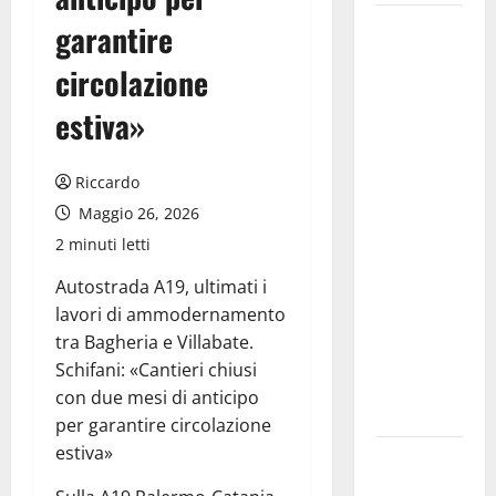
Editoria,
garantire
approvata
circolazione
la
graduatoria
estiva»
definitiva
dei
Riccardo
contributi
Maggio 26, 2026
della
2 minuti letti
Regione
2026.
Autostrada A19, ultimati i
Schifani:
lavori di ammodernamento
«Favoriamo
tra Bagheria e Villabate.
pluralismo
Schifani: «Cantieri chiusi
e crescita
con due mesi di anticipo
professionale»
per garantire circolazione
estiva»
U.I.R. e
CESFAT: al