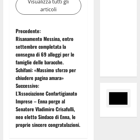
Visualizza tutti gli
domanda.
articoli
Marano
“Regione
proroghi
N
Precedente:
scadenza o
Risanamento Messina, entro
negherà a
a
settembre completata la
tanti
consegna di 69 alloggi per le
v
ragazzi
famiglie delle baracche.
un’opportunità”
i
Schifani: «Massimo sforzo per
chiudere pagina amara»
g
Successivo:
L’Associazione Confartigianato
a
Imprese – Enna porge al
z
Senatore Vladimiro Crisafulli,
neo eletto Sindaco di Enna, le
i
proprie sincere congratulazioni.
o