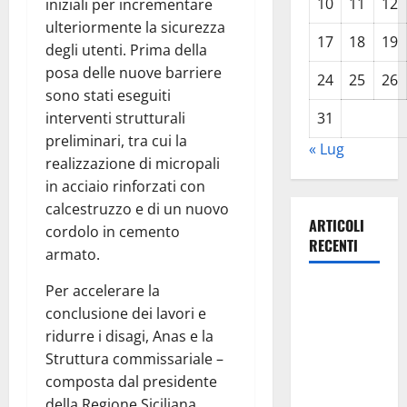
10
11
12
iniziali per incrementare
ulteriormente la sicurezza
17
18
19
degli utenti. Prima della
posa delle nuove barriere
24
25
26
sono stati eseguiti
interventi strutturali
31
preliminari, tra cui la
« Lug
realizzazione di micropali
in acciaio rinforzati con
calcestruzzo e di un nuovo
ARTICOLI
cordolo in cemento
RECENTI
armato.
Per accelerare la
Previsioni
conclusione dei lavori e
Meteo
ridurre i disagi, Anas e la
Enna: Oggi
Struttura commissariale –
più
composta dal presidente
instabile e
della Regione Siciliana
un po’ meno