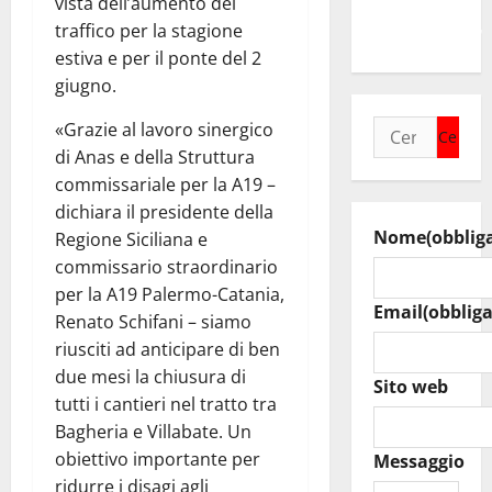
vista dell’aumento del
ragazzi
traffico per la stagione
un’opportunità”
estiva e per il ponte del 2
giugno.
Ricerca
«Grazie al lavoro sinergico
per:
di Anas e della Struttura
commissariale per la A19 –
dichiara il presidente della
Nome
(obblig
Regione Siciliana e
commissario straordinario
per la A19 Palermo-Catania,
Email
(obbliga
Renato Schifani – siamo
riusciti ad anticipare di ben
due mesi la chiusura di
Sito web
tutti i cantieri nel tratto tra
Bagheria e Villabate. Un
obiettivo importante per
Messaggio
ridurre i disagi agli