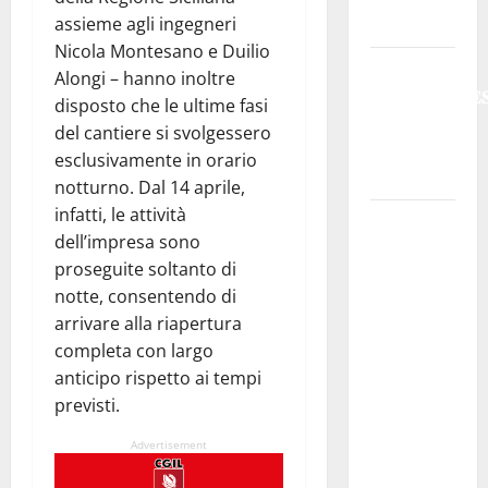
assieme agli ingegneri
caldo.
Nicola Montesano e Duilio
𝐄𝐒𝐓𝐀𝐓𝐄
Alongi – hanno inoltre
𝐑𝐄𝐆𝐀𝐋𝐁𝐔𝐓𝐄
disposto che le ultime fasi
𝟐𝟎𝟐𝟔 –
del cantiere si svolgessero
𝐅𝐄𝐒𝐓𝐀 𝐃𝐈
esclusivamente in orario
𝐒𝐀𝐍 𝐕𝐈𝐓𝐎
notturno. Dal 14 aprile,
infatti, le attività
Editoria,
dell’impresa sono
approvata
proseguite soltanto di
la
notte, consentendo di
graduatoria
arrivare alla riapertura
definitiva
completa con largo
dei
anticipo rispetto ai tempi
contributi
previsti.
della
Regione
Advertisement
2026.