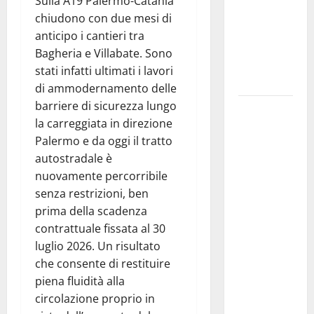
Sulla A19 Palermo-Catania
centro
chiudono con due mesi di
legalità,
anticipo i cantieri tra
formazione
Bagheria e Villabate. Sono
e valori
stati infatti ultimati i lavori
costituzionali
di ammodernamento delle
barriere di sicurezza lungo
Voucher
la carreggiata in direzione
sportivi,
Palermo e da oggi il tratto
solo 6
autostradale è
giorni per
nuovamente percorribile
fare
senza restrizioni, ben
domanda.
prima della scadenza
Marano
contrattuale fissata al 30
“Regione
luglio 2026. Un risultato
proroghi
che consente di restituire
scadenza o
piena fluidità alla
negherà a
circolazione proprio in
tanti