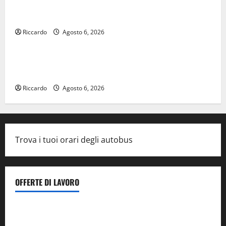
contributi della Regione 2026. Schifani: «Favoriamo
pluralismo e crescita professionale»
Riccardo
Agosto 6, 2026
legalità
U.I.R. e CESFAT: al centro legalità, formazione e
valori costituzionali
Riccardo
Agosto 6, 2026
Trova i tuoi orari degli autobus
OFFERTE DI LAVORO
Il Centro La Diagnostica di Catenanuova ricerca un
tecnico sanitario di radiologia medica
a Enna