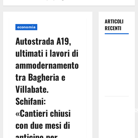
ARTICOLI
economia
RECENTI
Autostrada A19,
Previsioni
ultimati i lavori di
Meteo
Enna: Oggi
ammodernamento
più
tra Bagheria e
instabile e
un po’ meno
Villabate.
caldo.
Schifani:
𝐄𝐒𝐓𝐀𝐓𝐄
𝐑𝐄𝐆𝐀𝐋𝐁𝐔𝐓𝐄
«Cantieri chiusi
𝟐𝟎𝟐𝟔 –
con due mesi di
𝐅𝐄𝐒𝐓𝐀 𝐃𝐈
𝐒𝐀𝐍 𝐕𝐈𝐓𝐎
anticipo per