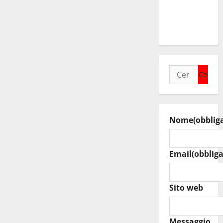
agosto
raduno
bandistico
Ricerca
per:
Nome
(obblig
Email
(obbliga
Sito web
Messaggio