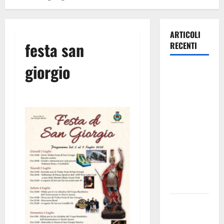
ARTICOLI
festa san
RECENTI
giorgio
TRIONFO
ASSOLUTO
A
TAORMINA:
UN
NABUCCO
IMMORTALE
ACCENDE IL
TEATRO
ANTICO
Pasquasia,
il Mpa