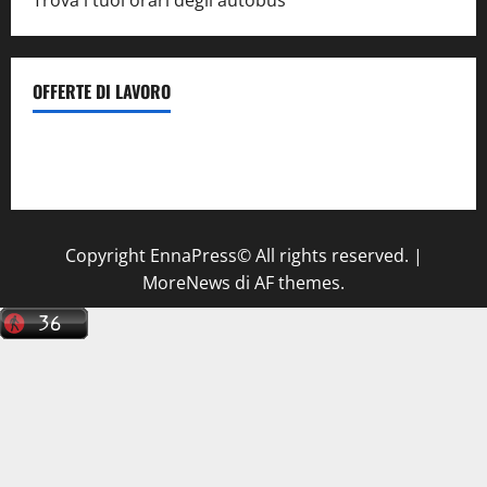
Trova i tuoi orari degli autobus
OFFERTE DI LAVORO
Il Centro La Diagnostica di Catenanuova ricerca un
tecnico sanitario di radiologia medica
a Enna
Copyright EnnaPress© All rights reserved.
|
MoreNews
di AF themes.