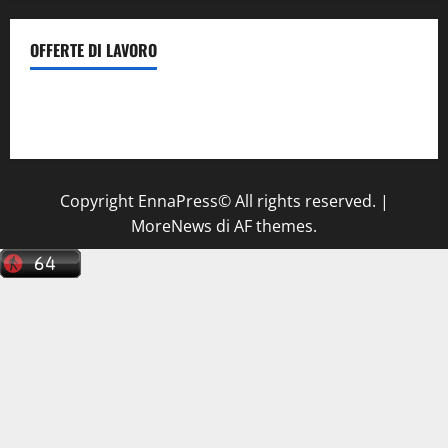
OFFERTE DI LAVORO
Il Centro La Diagnostica di Catenanuova ricerca un
tecnico sanitario di radiologia medica
a Enna
Copyright EnnaPress© All rights reserved.
|
MoreNews
di AF themes.