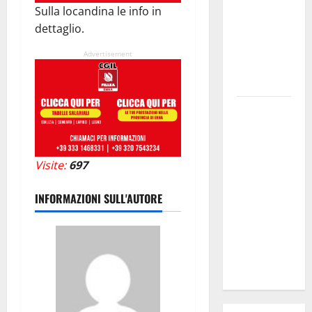
Sulla locandina le info in
Giornata di
dettaglio.
vigilia per il
23° Rally
Advertisement
Tirreno
Messina
Automobilismo
– Si
chiuderanno
il 19 agosto
Visite:
697
le iscrizioni
al 6°
INFORMAZIONI SULL'AUTORE
Slalom
Città di
Alessandria
della Rocca