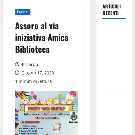
ARTICOLI
Eventi
RECENTI
Assoro al via
Lavoro.
iniziativa Amica
Venezia
(PD):
Biblioteca
“Depositato
ddl all’ARS
Riccardo
per
Giugno 17, 2023
valorizzare
le imprese
1 minuti di lettura
domestiche”
Pergusa si
prepara alla
“Notte
dell’Assunta”:
il 14 agosto