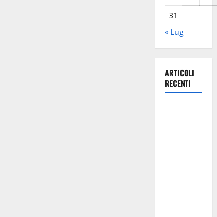
31
« Lug
ARTICOLI
RECENTI
Lavoro.
Venezia
(PD):
“Depositato
ddl all’ARS
per
valorizzare
le imprese
domestiche”