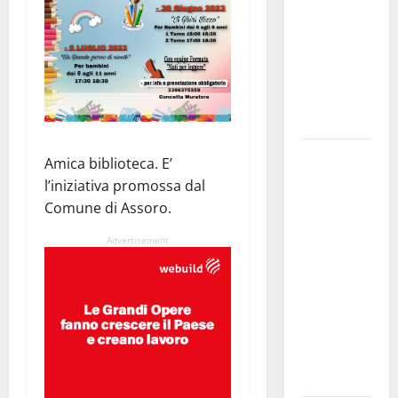
musica,
spettacolo,
gastronomia
e una
sorpresa di
mezzanotte.
Sanità: Non
Amica biblioteca. E’
riconosciuto
l’iniziativa promossa dal
il Buono
Comune di Assoro.
Pasto:
Advertisement
sindacato
Nursind
avvia una
vertenza a
Asp e Oasi
Maria SS
Troina