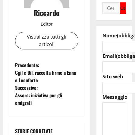
Ricerca
Riccardo
per:
Editor
Nome
(obblig
Visualizza tutti gli
articoli
Email
(obbliga
N
Precedente:
Cgil e Uil, raccolta firme a Enna
a
Sito web
e Leonforte
Successivo:
v
Assoro: iniziativa per gli
Messaggio
i
emigrati
g
a
STORIE CORRELATE