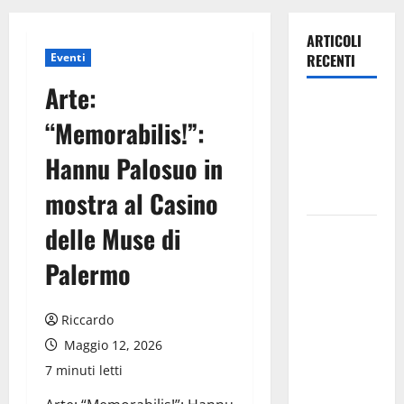
ARTICOLI
Eventi
RECENTI
Arte:
Legambiente
“Memorabilis!”:
sulla
questione
Hannu Palosuo in
Amianto a
mostra al Casino
Pasquasia
delle Muse di
TRIONFO
ASSOLUTO
Palermo
A
TAORMINA:
Riccardo
UN
NABUCCO
Maggio 12, 2026
IMMORTALE
7 minuti letti
ACCENDE IL