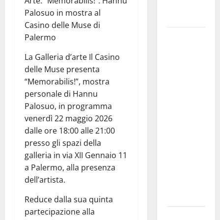
Arte: “Memorabilis!”: Hannu
TEATRO
Palosuo in mostra al
ANTICO
Casino delle Muse di
Pasquasia,
Palermo
il Mpa
La Galleria d’arte Il Casino
chiede la
delle Muse presenta
convocazione
“Memorabilis!”, mostra
urgente del
personale di Hannu
Consiglio
Palosuo, in programma
comunale di
venerdì 22 maggio 2026
Enna:
dalle ore 18:00 alle 21:00
«Dopo gli
presso gli spazi della
allarmismi,
galleria in via XII Gennaio 11
confronto
a Palermo, alla presenza
pubblico su
dell’artista.
atti e dati
progettuali»
Reduce dalla sua quinta
partecipazione alla
Pasquasia,