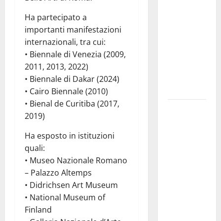
comunale di
Enna:
Ha partecipato a
«Dopo gli
importanti manifestazioni
allarmismi,
internazionali, tra cui:
confronto
• Biennale di Venezia (2009,
pubblico su
2011, 2013, 2022)
atti e dati
• Biennale di Dakar (2024)
progettuali»
• Cairo Biennale (2010)
• Bienal de Curitiba (2017,
Pasquasia,
2019)
Colianni: «Il
presidente
Ha esposto in istituzioni
del
quali:
Consiglio
• Museo Nazionale Romano
Comunale
– Palazzo Altemps
studi gli
• Didrichsen Art Museum
atti, nessun
• National Museum of
ampliamento
Finland
della