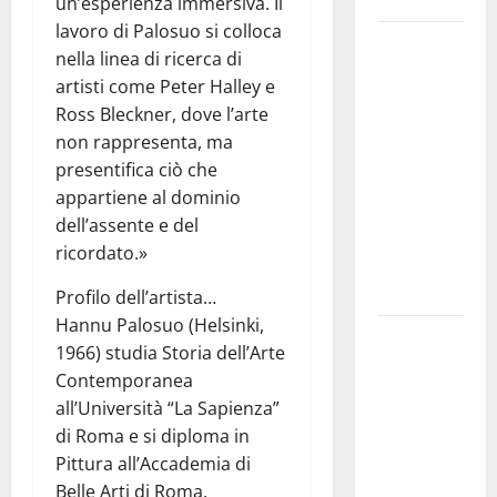
un’esperienza immersiva. Il
lavoro di Palosuo si colloca
TRIONFO
nella linea di ricerca di
ASSOLUTO
artisti come Peter Halley e
A
Ross Bleckner, dove l’arte
TAORMINA:
non rappresenta, ma
UN
presentifica ciò che
NABUCCO
appartiene al dominio
IMMORTALE
dell’assente e del
ACCENDE IL
ricordato.»
TEATRO
ANTICO
Profilo dell’artista…
Hannu Palosuo (Helsinki,
Pasquasia,
1966) studia Storia dell’Arte
il Mpa
Contemporanea
chiede la
all’Università “La Sapienza”
convocazione
di Roma e si diploma in
urgente del
Pittura all’Accademia di
Consiglio
Belle Arti di Roma.