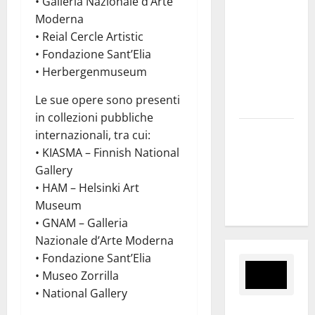
• Galleria Nazionale d’Arte
capsula,
Moderna
solo la
• Reial Cercle Artistic
bonifica
• Fondazione Sant’Elia
dell’amianto
• Herbergenmuseum
presente
Le sue opere sono presenti
nel sito»
in collezioni pubbliche
Inizia la
internazionali, tra cui:
notte del
• KIASMA – Finnish National
23° Rally
Gallery
Tirreno
• HAM – Helsinki Art
Messina
Museum
• GNAM – Galleria
Nazionale d’Arte Moderna
• Fondazione Sant’Elia
• Museo Zorrilla
• National Gallery