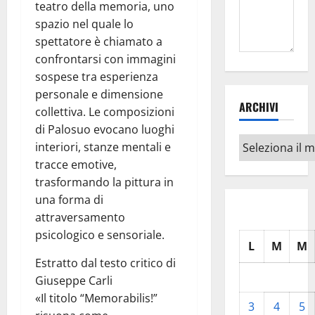
teatro della memoria, uno
spazio nel quale lo
spettatore è chiamato a
confrontarsi con immagini
sospese tra esperienza
personale e dimensione
ARCHIVI
collettiva. Le composizioni
di Palosuo evocano luoghi
Archivi
interiori, stanze mentali e
tracce emotive,
trasformando la pittura in
una forma di
attraversamento
psicologico e sensoriale.
L
M
M
Estratto dal testo critico di
Giuseppe Carli
«Il titolo “Memorabilis!”
3
4
5