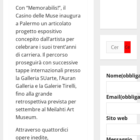
23° Rally
Con “Memorabilis!”, il
Tirreno
Casino delle Muse inaugura
Messina
a Palermo un articolato
progetto espositivo
concepito dall’artista per
Ricerca
celebrare i suoi trent’anni
per:
di carriera. Il percorso
proseguirà con successive
tappe internazionali presso
Nome
(obblig
la Galleria SUarte, l’Auran
Galleria e la Galerie Tirelli,
fino alla grande
Email
(obbliga
retrospettiva prevista per
settembre al Meilahti Art
Museum.
Sito web
Attraverso quattordici
opere inedite,
Messaggio