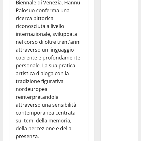
Biennale di Venezia, Hannu
Colianni: «Il
Palosuo conferma una
presidente
ricerca pittorica
del
riconosciuta a livello
Consiglio
internazionale, sviluppata
Comunale
nel corso di oltre trent’anni
studi gli
attraverso un linguaggio
atti, nessun
coerente e profondamente
ampliamento
personale. La sua pratica
della
artistica dialoga con la
capsula,
tradizione figurativa
solo la
nordeuropea
bonifica
reinterpretandola
dell’amianto
attraverso una sensibilità
presente
contemporanea centrata
nel sito»
sui temi della memoria,
Inizia la
della percezione e della
notte del
presenza.