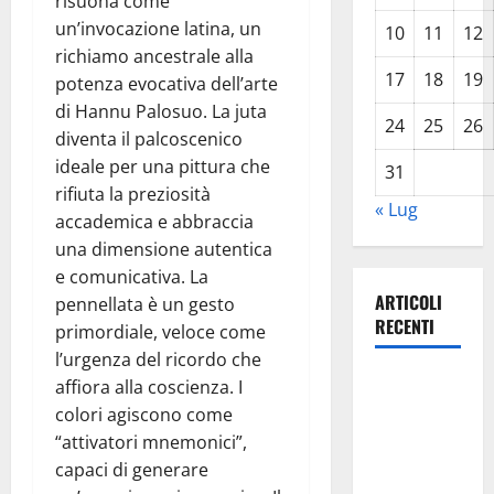
risuona come
un’invocazione latina, un
10
11
12
richiamo ancestrale alla
17
18
19
potenza evocativa dell’arte
di Hannu Palosuo. La juta
24
25
26
diventa il palcoscenico
ideale per una pittura che
31
rifiuta la preziosità
« Lug
accademica e abbraccia
una dimensione autentica
e comunicativa. La
ARTICOLI
pennellata è un gesto
RECENTI
primordiale, veloce come
l’urgenza del ricordo che
Legambiente
affiora alla coscienza. I
sulla
colori agiscono come
questione
“attivatori mnemonici”,
Amianto a
capaci di generare
Pasquasia