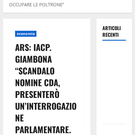
OCCUPARE LE POLTRONE”
ARTICOLI
economia
RECENTI
ARS: IACP.
TRIONFO
GIAMBONA
ASSOLUTO
A
“SCANDALO
TAORMINA:
NOMINE CDA,
UN
NABUCCO
PRESENTERÒ
IMMORTALE
ACCENDE IL
UN’INTERROGAZIO
TEATRO
NE
ANTICO
PARLAMENTARE.
Pasquasia,