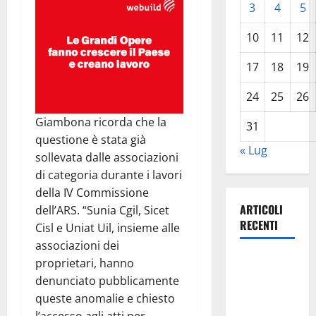
3
4
5
10
11
12
17
18
19
24
25
26
Giambona ricorda che la
31
questione è stata già
« Lug
sollevata dalle associazioni
di categoria durante i lavori
della IV Commissione
ARTICOLI
dell’ARS. “Sunia Cgil, Sicet
RECENTI
Cisl e Uniat Uil, insieme alle
associazioni dei
TRIONFO
proprietari, hanno
ASSOLUTO
denunciato pubblicamente
A
queste anomalie e chiesto
TAORMINA: