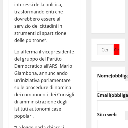
Assoro il 9
interessi della politica,
agosto
trasformando enti che
raduno
dovrebbero essere al
bandistico
servizio dei cittadini in
strumenti di spartizione
delle poltrone”.
Ricerca
Lo afferma il vicepresidente
per:
del gruppo del Partito
Democratico all’ARS, Mario
Giambona, annunciando
Nome
(obblig
un’iniziativa parlamentare
sulle procedure di nomina
dei componenti dei Consigli
Email
(obbliga
di amministrazione degli
Istituti autonomi case
Sito web
popolari.
“La legge parla chiaro: i