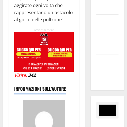
presente
aggirate ogni volta che
nel sito»
rappresentano un ostacolo
al gioco delle poltrone”.
Inizia la
notte del
Advertisement
23° Rally
Tirreno
Messina
Assoro il 9
agosto
raduno
Visite:
342
bandistico
INFORMAZIONI SULL'AUTORE