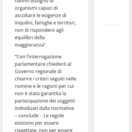
hanno bisogno di
pubblico su
organismi capaci di
atti e dati
ascoltare le esigenze di
progettuali»
inquilini, famiglie e territori,
non di rispondere agli
Pasquasia,
equilibri della
Colianni: «Il
maggioranza”.
presidente
del
“Con l’interrogazione
Consiglio
parlamentare chiederò al
Comunale
Governo regionale di
studi gli
chiarire i criteri seguiti nelle
atti, nessun
nomine e le ragioni per cui
ampliamento
non è stata garantita la
della
partecipazione dei soggetti
capsula,
individuati dalla normativa
solo la
– conclude -. Le regole
bonifica
esistono per essere
dell’amianto
rispettate, non per essere