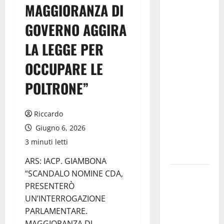
il Mpa
MAGGIORANZA DI
chiede la
GOVERNO AGGIRA
convocazione
urgente del
LA LEGGE PER
Consiglio
OCCUPARE LE
comunale di
Enna:
POLTRONE”
«Dopo gli
allarmismi,
Riccardo
confronto
Giugno 6, 2026
pubblico su
atti e dati
3 minuti letti
progettuali»
ARS: IACP. GIAMBONA
“SCANDALO NOMINE CDA,
Pasquasia,
PRESENTERÒ
Colianni: «Il
UN’INTERROGAZIONE
presidente
PARLAMENTARE.
del
MAGGIORANZA DI