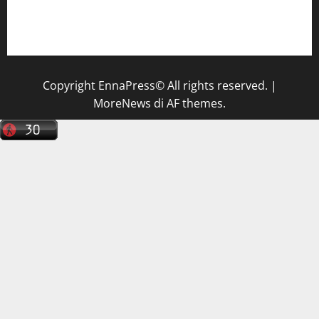
Il Centro La Diagnostica di Catenanuova ricerca un
tecnico sanitario di radiologia medica
a Enna
Copyright EnnaPress© All rights reserved.
|
MoreNews
di AF themes.