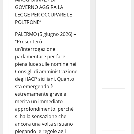
Consiglio
GOVERNO AGGIRA LA
Comunale
LEGGE PER OCCUPARE LE
studi gli
POLTRONE”
atti, nessun
ampliamento
PALERMO (5 giugno 2026) –
della
“Presenterò
capsula,
un’interrogazione
solo la
parlamentare per fare
bonifica
piena luce sulle nomine nei
dell’amianto
Consigli di amministrazione
presente
degli IACP siciliani. Quanto
nel sito»
sta emergendo è
estremamente grave e
Inizia la
merita un immediato
notte del
approfondimento, perché
23° Rally
si ha la sensazione che
Tirreno
ancora una volta si stiano
Messina
piegando le regole agli