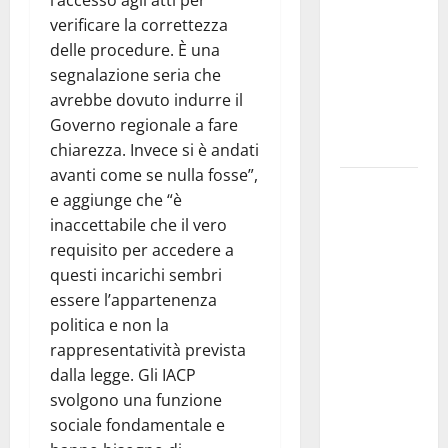
l’accesso agli atti per
UN
verificare la correttezza
NABUCCO
delle procedure. È una
IMMORTALE
segnalazione seria che
ACCENDE IL
avrebbe dovuto indurre il
TEATRO
Governo regionale a fare
ANTICO
chiarezza. Invece si è andati
avanti come se nulla fosse”,
Pasquasia,
e aggiunge che “è
il Mpa
inaccettabile che il vero
chiede la
requisito per accedere a
convocazione
questi incarichi sembri
urgente del
essere l’appartenenza
Consiglio
politica e non la
comunale di
rappresentatività prevista
Enna:
dalla legge. Gli IACP
«Dopo gli
svolgono una funzione
allarmismi,
sociale fondamentale e
confronto