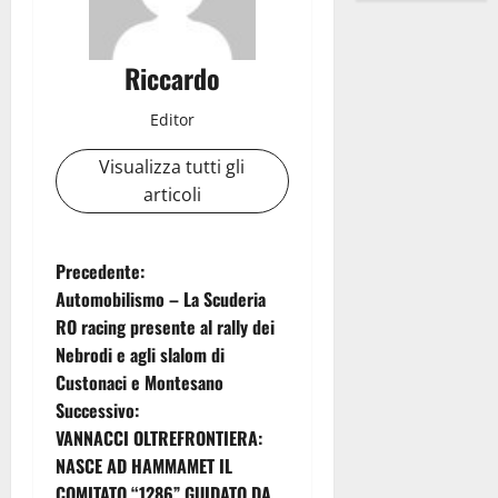
Riccardo
Editor
Visualizza tutti gli
articoli
N
Precedente:
Automobilismo – La Scuderia
a
RO racing presente al rally dei
Nebrodi e agli slalom di
v
Custonaci e Montesano
i
Successivo:
VANNACCI OLTREFRONTIERA:
g
NASCE AD HAMMAMET IL
COMITATO “1286” GUIDATO DA