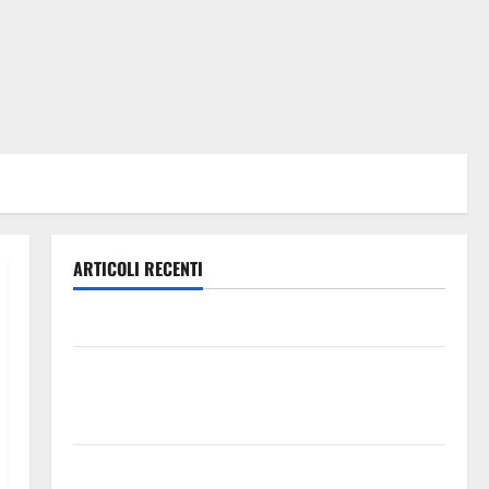
ARTICOLI RECENTI
Leonforte: questa sera la Notte Bianca
Italia fuori dal Mondiale? Alessio Sundas: «Prima di
scegliere il commissario tecnico, si ripensi un
sistema che non valorizza più i giovani»
Pubblicazione delle graduatorie definitive delle