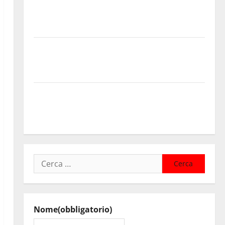
progressioni verticali in deroga, i sindacati: “Un
traguardo molto atteso dai lavoratori della Regione
Siciliana”
TEATRI DI PIETRA 2026 in Sicilia Riccardo III e
Shakespeare a Ustica: Teatri di Pietra prosegue il
suo viaggio nella provincia di Palermo
Salmo sarà in Sicilia il 9 e 11 agosto a Catania (Villa
Bellini) e Palermo (Velodromo) per due date del
Wave Summer Music
Ricerca
per:
Nome
(obbligatorio)