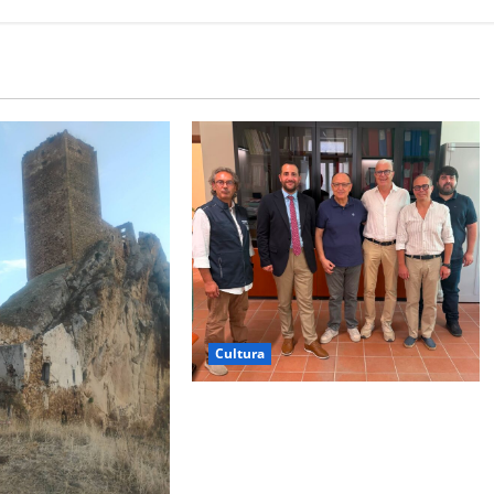
Cultura
Museo Archeologico di Palazzo
Varisano, Colianni: «Con il
progetto di fattibilità prende avvio