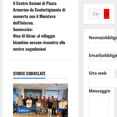
v
il Centro Anziani di Piazza
i
Armerina da Confartigianato di
Ricerca
concerto con il Ministero
per:
g
dell’Interno.
Successivo:
a
Hisn Al Giran: al villaggio
Nome
(obblig
z
bizantino nessun riscontro alle
nostre segnalazioni
i
Email
(obbliga
o
STORIE CORRELATE
Sito web
n
e
Messaggio
a
r
Calcio