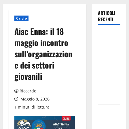
ARTICOLI
Calcio
RECENTI
Aiac Enna: il 18
iGV Club
maggio incontro
Baia
Samuele,
sull’organizzazion
l’offerta di
e dei settori
settembre
2026 per
giovanili
una vacanza
di una
Riccardo
settimana
in Sicilia
Maggio 8, 2026
1 minuti di lettura
Cisl:
Banche
chiudono e