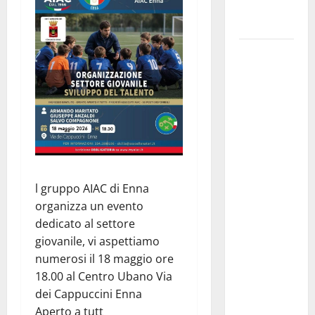
sopprimono
i servizi
Super Zes,
ok della
giunta a
schema
protocollo
tra
Presidenza
del
l gruppo AIAC di Enna
Consiglio
organizza un evento
dei Ministri
dedicato al settore
e Regione.
giovanile,
vi aspettiamo
Schifani:
numerosi il 18 maggio ore
«Ridurre i
18.00 al Centro Ubano Via
tempi della
dei Cappuccini Enna
burocrazia
Aperto a tutt