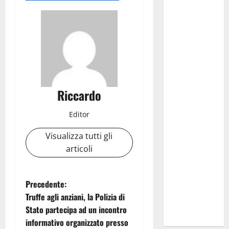
regionale
dell’Energia:
“12,5
milioni di
euro per le
opere
pubbliche
Riccardo
in provincia
di Enna,
Editor
entro
agosto
Visualizza tutti gli
nuovi
articoli
finanziamenti
attraverso
N
le risorse
Precedente:
delle
Truffe agli anziani, la Polizia di
a
royalties”
Stato partecipa ad un incontro
informativo organizzato presso