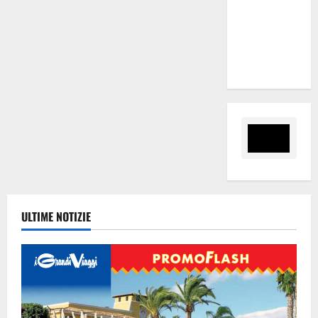
attraverso
le risorse
delle
royalties”
ULTIME NOTIZIE