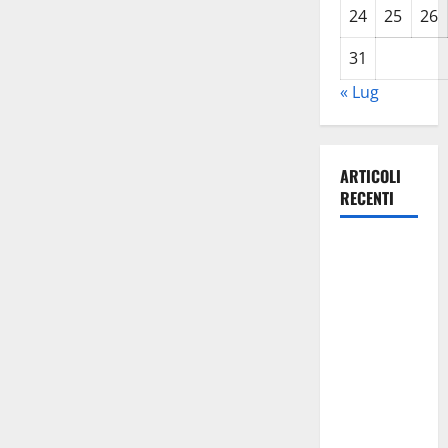
24
25
26
31
« Lug
ARTICOLI
RECENTI
iGV Club
Baia
Samuele,
l’offerta di
settembre
2026 per
una vacanza
di una