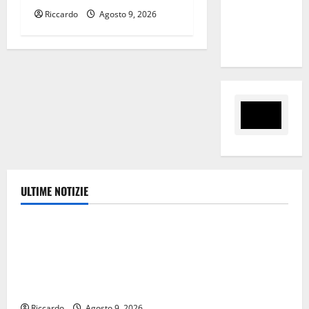
“Sinergia
Riccardo
Agosto 9, 2026
tra i due
territori”
ULTIME NOTIZIE
Ambiente
Pasquasia, Giuseppe Carta: “Al rientro dei lavori
parlamentari, urgente audizione in Commissione
Ambiente, servono chiarezza e atti, non allarmismi e
speculazioni politiche”
Riccardo
Agosto 9, 2026