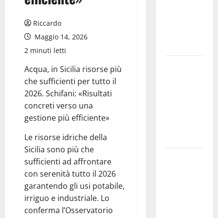
allarmismi
e
Riccardo
speculazioni
Maggio 14, 2026
politiche”
2 minuti letti
Pasquasia:
Acqua, in Sicilia risorse più
uno dei più
che sufficienti per tutto il
grandi
2026. Schifani: «Risultati
“Buchi
concreti verso una
Neri” della
gestione più efficiente»
Regione
Le risorse idriche della
Sicilia
Sicilia sono più che
Enna questa
sufficienti ad affrontare
sera al
con serenità tutto il 2026
piazzale
garantendo gli usi potabile,
Euno “Il
irriguo e industriale. Lo
Barbiere di
conferma l’Osservatorio