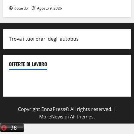
Riccardo
Agosto 9, 2026
Trova i tuoi orari degli autobus
OFFERTE DI LAVORO
Il Centro La Diagnostica di Catenanuova ricerca un
tecnico sanitario di radiologia medica
a Enna
Copyright EnnaPress© All rights reserved.
|
MoreNews
di AF themes.