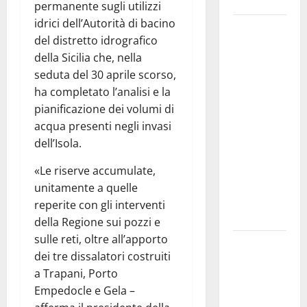
Siviglia”
permanente sugli utilizzi
idrici dell’Autorità di bacino
Previsioni
del distretto idrografico
Meteo
della Sicilia che, nella
Enna: Nuova
seduta del 30 aprile scorso,
probabilità
ha completato l’analisi e la
di
pianificazione dei volumi di
temporali
acqua presenti negli invasi
pomeridiani.
dell’Isola.
Temperature
stabili, due
«Le riserve accumulate,
gradi circa
unitamente a quelle
sopra
reperite con gli interventi
media.
della Regione sui pozzi e
sulle reti, oltre all’apporto
Il sindaco di
dei tre dissalatori costruiti
Enna
a Trapani, Porto
Mirello
Empedocle e Gela –
Crisafulli