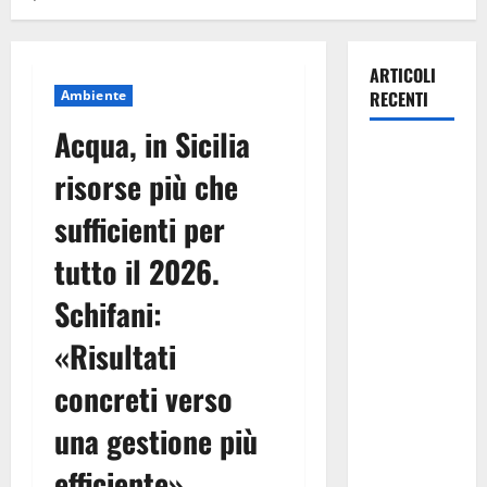
ARTICOLI
Ambiente
RECENTI
Acqua, in Sicilia
Pasquasia,
risorse più che
Giuseppe
Carta: “Al
sufficienti per
rientro dei
tutto il 2026.
lavori
parlamentari,
Schifani:
urgente
audizione in
«Risultati
Commissione
concreti verso
Ambiente,
servono
una gestione più
chiarezza e
efficiente»
atti, non