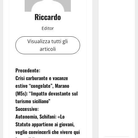
Pasquasia,
Riccardo
Giuseppe
Carta: “Al
Editor
rientro dei
lavori
Visualizza tutti gli
parlamentari,
articoli
urgente
audizione in
Commissione
N
Precedente:
Ambiente,
Crisi carburante e vacanze
a
servono
estive “congelate”, Marano
chiarezza e
(M5s): “Impatto devastante sul
v
atti, non
turismo siciliano”
allarmismi
i
Successivo:
e
Autonomia, Schifani: «Lo
g
speculazioni
Statuto appartiene ai giovani,
politiche”
voglio convincerli che vivere qui
a