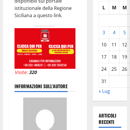
disponibili sul portale
L
M
M
istituzionale della Regione
Siciliana a questo link.
Advertisement
3
4
5
10
11
12
17
18
19
24
25
26
Visite:
320
31
INFORMAZIONI SULL'AUTORE
« Lug
ARTICOLI
RECENTI