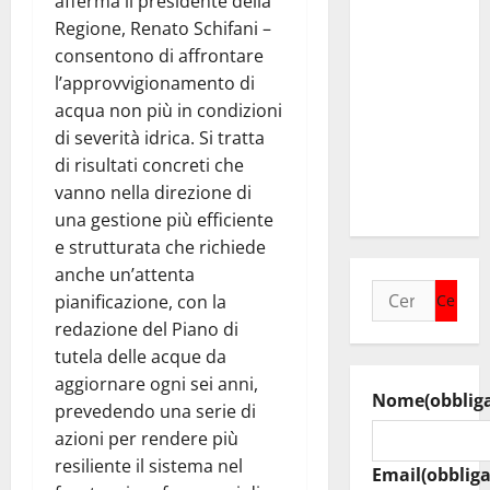
afferma il presidente della
incontra il
Regione, Renato Schifani –
collega di
consentono di affrontare
Caltanissetta
l’approvvigionamento di
Walter
acqua non più in condizioni
Tesauro
di severità idrica. Si tratta
“Sinergia
di risultati concreti che
tra i due
vanno nella direzione di
territori”
una gestione più efficiente
e strutturata che richiede
anche un’attenta
Ricerca
pianificazione, con la
per:
redazione del Piano di
tutela delle acque da
aggiornare ogni sei anni,
Nome
(obblig
prevedendo una serie di
azioni per rendere più
resiliente il sistema nel
Email
(obbliga