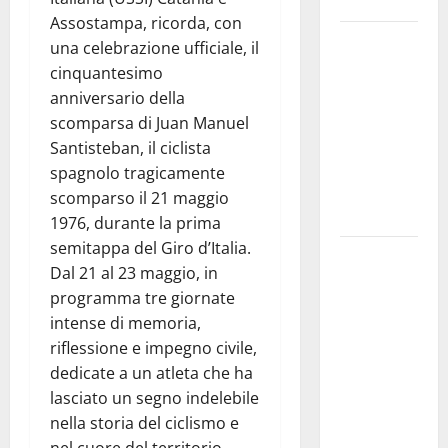
Enna bassa
Assostampa, ricorda, con
DEFINITO IL
una celebrazione ufficiale, il
PROGRAMMA
cinquantesimo
DELLA
anniversario della
SETTIMA
scomparsa di Juan Manuel
EDIZIONE
Santisteban, il ciclista
DEL
spagnolo tragicamente
MARZAMEMI
scomparso il 21 maggio
CINEFEST
1976, durante la prima
semitappa del Giro d’Italia.
Salute,
Dal 21 al 23 maggio, in
giunta
programma tre giornate
regionale
intense di memoria,
nomina
riflessione e impegno civile,
Sabrina
dedicate a un atleta che ha
Cillia alla
lasciato un segno indelebile
direzione
nella storia del ciclismo e
del Cefpas