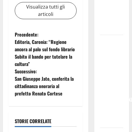
programma
Visualizza tutti gli
per giovani
articoli
e servizi
efficienti
N
Precedente:
POSTE
Editoria, Caronia: “Regione
a
ITALIANE:
ancora al palo sul fondo librario
IN
Subito il bando per tutelare la
v
PROVINCIA
cultura”
DI ENNA
i
Successivo:
CON
San Giuseppe Jato, conferita la
g
“SEGUIMI”
cittadinanza onoraria al
LA
prefetto Renato Cortese
a
CORRISPONDEN
VIENE IN
z
VACANZA
i
STORIE CORRELATE
CON TE
Ussi