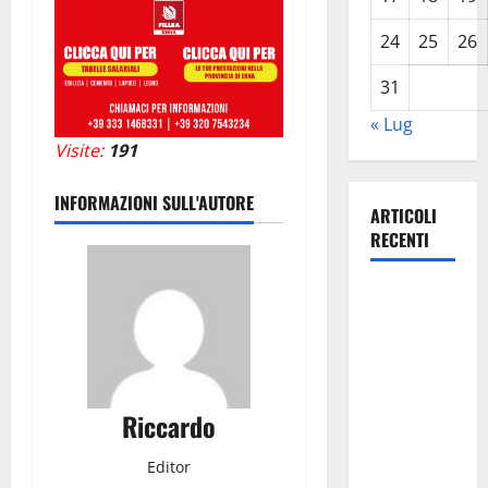
24
25
26
31
« Lug
Visite:
191
INFORMAZIONI SULL'AUTORE
ARTICOLI
RECENTI
Caronia
(Noi
Moderati):
“Basta
valzer di
Riccardo
poltrone, a
Palermo
Editor
serve un