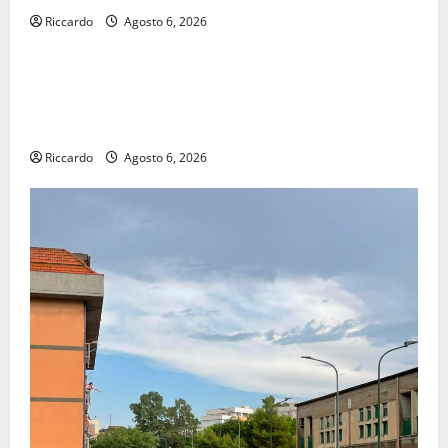
Riccardo
Agosto 6, 2026
economia
POSTE ITALIANE: IN PROVINCIA DI ENNA CON
“SEGUIMI” LA CORRISPONDENZA VIENE IN VACANZA
CON TE
Riccardo
Agosto 6, 2026