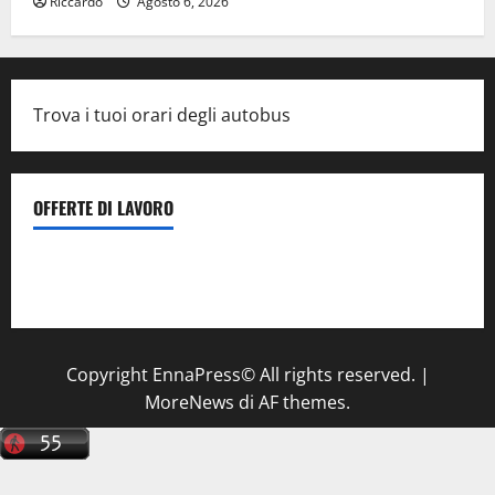
Riccardo
Agosto 6, 2026
Trova i tuoi orari degli autobus
OFFERTE DI LAVORO
Il Centro La Diagnostica di Catenanuova ricerca un
tecnico sanitario di radiologia medica
a Enna
Copyright EnnaPress© All rights reserved.
|
MoreNews
di AF themes.