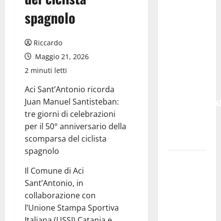
POSTE
spagnolo
ITALIANE:
IN
PROVINCIA
Riccardo
DI ENNA
Maggio 21, 2026
CON
2 minuti letti
“SEGUIMI”
Aci Sant’Antonio ricorda
LA
Juan Manuel Santisteban:
CORRISPONDEN
tre giorni di celebrazioni
VIENE IN
per il 50° anniversario della
VACANZA
scomparsa del ciclista
CON TE
spagnolo
Temporale:
Il Comune di Aci
a lavoro i
Sant’Antonio, in
volontari.
collaborazione con
Auto
l’Unione Stampa Sportiva
bloccata ad
Italiana (USSI) Catania e