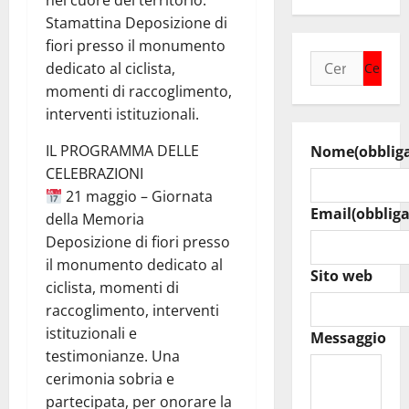
nel cuore del territorio.
Stamattina Deposizione di
fiori presso il monumento
Ricerca
dedicato al ciclista,
per:
momenti di raccoglimento,
interventi istituzionali.
IL PROGRAMMA DELLE
Nome
(obblig
CELEBRAZIONI
21 maggio – Giornata
Email
(obbliga
della Memoria
Deposizione di fiori presso
il monumento dedicato al
Sito web
ciclista, momenti di
raccoglimento, interventi
istituzionali e
Messaggio
testimonianze. Una
cerimonia sobria e
partecipata, per onorare la