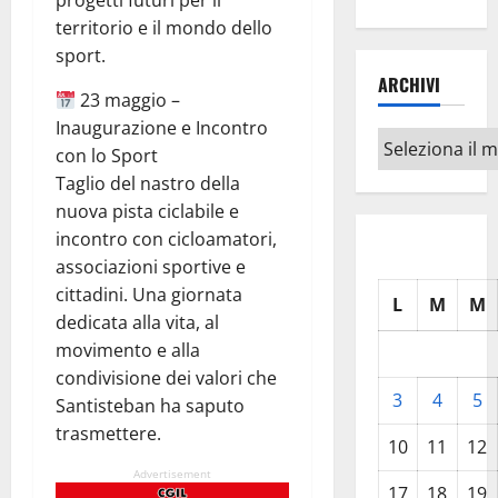
progetti futuri per il
territorio e il mondo dello
sport.
ARCHIVI
23 maggio –
Inaugurazione e Incontro
Archivi
con lo Sport
Taglio del nastro della
nuova pista ciclabile e
incontro con cicloamatori,
associazioni sportive e
cittadini. Una giornata
L
M
M
dedicata alla vita, al
movimento e alla
condivisione dei valori che
3
4
5
Santisteban ha saputo
trasmettere.
10
11
12
Advertisement
17
18
19