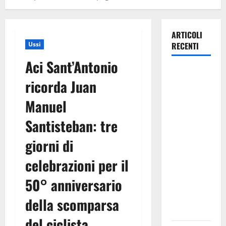
ARTICOLI
Ussi
RECENTI
Aci Sant’Antonio
Caronia
ricorda Juan
(Noi
Moderati):
Manuel
“Basta
Santisteban: tre
valzer di
poltrone, a
giorni di
Palermo
serve un
celebrazioni per il
programma
50° anniversario
per giovani
e servizi
della scomparsa
efficienti
del ciclista