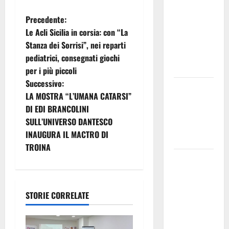
Nursind
avvia una
N
Precedente:
vertenza a
Le Acli Sicilia in corsia: con “La
a
Asp e Oasi
Stanza dei Sorrisi”, nei reparti
Maria SS
pediatrici, consegnati giochi
v
Troina
per i più piccoli
i
Successivo:
Giornata di
LA MOSTRA “L’UMANA CATARSI”
vigilia per il
g
DI EDI BRANCOLINI
23° Rally
SULL’UNIVERSO DANTESCO
a
Tirreno
INAUGURA IL MACTRO DI
Messina
z
TROINA
Automobilismo
i
– Si
chiuderanno
o
STORIE CORRELATE
il 19 agosto
le iscrizioni
n
al 6°