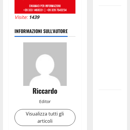
Pergusa si
Visite:
1439
prepara alla
“Notte
INFORMAZIONI SULL'AUTORE
dell’Assunta”:
il 14 agosto
musica,
spettacolo,
gastronomia
e una
sorpresa di
mezzanotte.
Riccardo
Sanità: Non
Editor
riconosciuto
il Buono
Visualizza tutti gli
Pasto:
articoli
sindacato