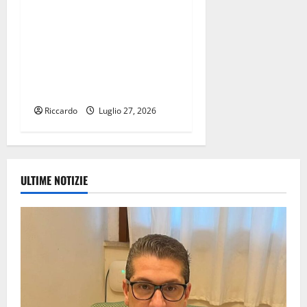
Scuola, boom di richieste
per “Focus Teatro”. Turano:
«Sono certo che l’Ars
troverà ulteriori risorse per
finanziare tutti i progetti»
Riccardo
Luglio 27, 2026
ULTIME NOTIZIE