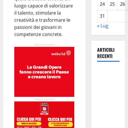
24
25
26
luogo capace di valorizzare
il talento, stimolare la
31
creatività e trasformare le
« Lug
passioni dei giovani in
competenze concrete.
Advertisement
ARTICOLI
RECENTI
Lavoro.
Venezia
(PD):
“Depositato
ddl all’ARS
Advertisement
per
valorizzare
le imprese
domestiche”