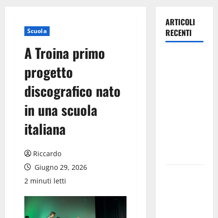
ARTICOLI
Scuola
RECENTI
A Troina primo
Lavoro.
progetto
Venezia
(PD):
discografico nato
“Depositato
in una scuola
ddl all’ARS
per
italiana
valorizzare
le imprese
Riccardo
domestiche”
Giugno 29, 2026
Pergusa si
2 minuti letti
prepara alla
“Notte
dell’Assunta”: