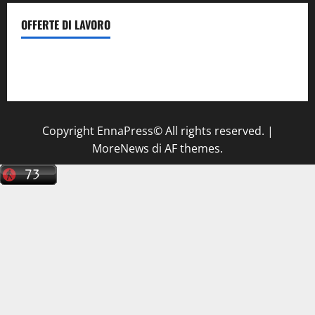
OFFERTE DI LAVORO
Il Centro La Diagnostica di Catenanuova ricerca un
tecnico sanitario di radiologia medica
a Enna
Copyright EnnaPress© All rights reserved.
|
MoreNews
di AF themes.