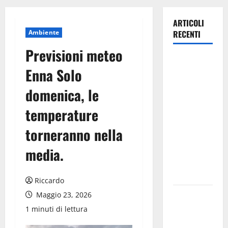
ARTICOLI
Ambiente
RECENTI
Previsioni meteo
TRIONFO
Enna Solo
ASSOLUTO
A
domenica, le
TAORMINA:
temperature
UN
NABUCCO
torneranno nella
IMMORTALE
ACCENDE IL
media.
TEATRO
ANTICO
Riccardo
Pasquasia,
Maggio 23, 2026
il Mpa
1 minuti di lettura
chiede la