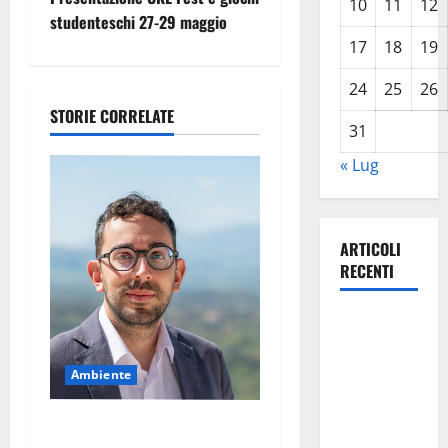
i
10
11
12
studenteschi 27-29 maggio
g
17
18
19
a
24
25
26
STORIE CORRELATE
z
31
i
« Lug
o
n
ARTICOLI
RECENTI
e
TRIONFO
a
ASSOLUTO
A
r
Ambiente
TAORMINA:
t
UN
Pasquasia, il Mpa chiede la
NABUCCO