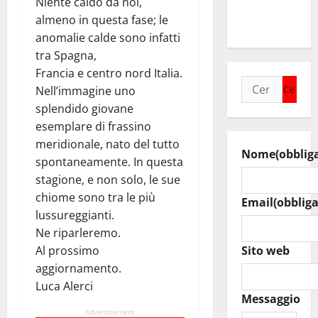
Niente caldo da noi,
raduno
almeno in questa fase; le
bandistico
anomalie calde sono infatti
tra Spagna,
Francia e centro nord Italia.
Ricerca
Nell’immagine uno
per:
splendido giovane
esemplare di frassino
meridionale, nato del tutto
Nome
(obblig
spontaneamente. In questa
stagione, e non solo, le sue
chiome sono tra le più
Email
(obbliga
lussureggianti.
Ne riparleremo.
Al prossimo
Sito web
aggiornamento.
Luca Alerci
Messaggio
Advertisement