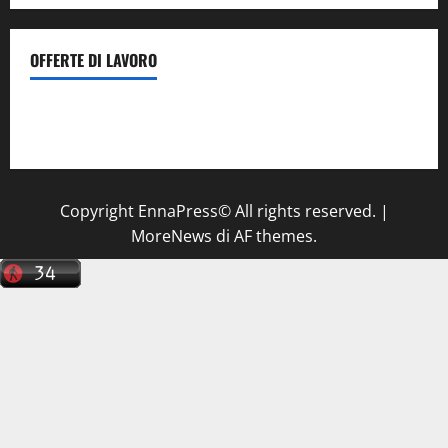
OFFERTE DI LAVORO
Il Centro La Diagnostica di Catenanuova ricerca un
tecnico sanitario di radiologia medica
a Enna
Copyright EnnaPress© All rights reserved.
|
MoreNews
di AF themes.