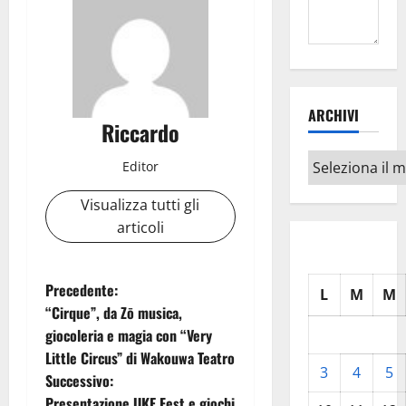
ARCHIVI
Riccardo
Archivi
Editor
Visualizza tutti gli
articoli
N
Precedente:
L
M
M
“Cirque”, da Zō musica,
a
giocoleria e magia con “Very
Little Circus” di Wakouwa Teatro
v
3
4
5
Successivo:
Presentazione UKE Fest e giochi