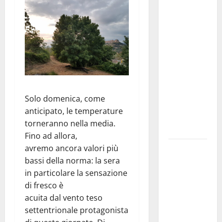
convocazione
urgente del
Consiglio
comunale di
Enna:
«Dopo gli
allarmismi,
confronto
Solo domenica, come
pubblico su
anticipato, le temperature
atti e dati
torneranno nella media.
progettuali»
Fino ad allora,
avremo ancora valori più
Pasquasia,
bassi della norma: la sera
Colianni: «Il
in particolare la sensazione
presidente
di fresco è
del
acuita dal vento teso
Consiglio
settentrionale protagonista
Comunale