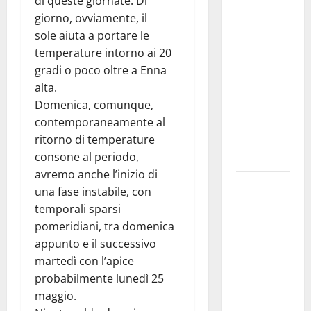
di queste giornate. Di
studi gli
giorno, ovviamente, il
atti, nessun
sole aiuta a portare le
ampliamento
temperature intorno ai 20
della
gradi o poco oltre a Enna
capsula,
alta.
solo la
Domenica, comunque,
bonifica
contemporaneamente al
dell’amianto
ritorno di temperature
presente
consone al periodo,
nel sito»
avremo anche l’inizio di
Inizia la
una fase instabile, con
notte del
temporali sparsi
23° Rally
pomeridiani, tra domenica
Tirreno
appunto e il successivo
Messina
martedì con l’apice
probabilmente lunedì 25
Assoro il 9
maggio.
agosto