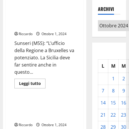
Regione a Bruxelles va
CRESCERE
LA
potenziato. La Sicilia deve far
ARCHIVI
SICILIA,
sentire anche in questo modo la
CHE
SEGNA
propria presenza nelle
UN
Archivi
istituzioni europee”.
+9,5%
Riccardo
Ottobre 1, 2024
Sunseri (M5S): “L’ufficio
della Regione a Bruxelles va
potenziato. La Sicilia deve
far sentire anche in
L
M
M
questo...
1
2
Leggi
Leggi tutto
di
Salute
7
8
9
più
su
Sunseri
14
15
16
(M5S):
SANITA’: AIOP SICILIA “PRONTI
“L’ufficio
A COLLABORARE CONTRO
della
21
22
23
Regione
MOBILITA’ PASSIVA”
a
Bruxelles
Riccardo
Ottobre 1, 2024
28
29
30
va