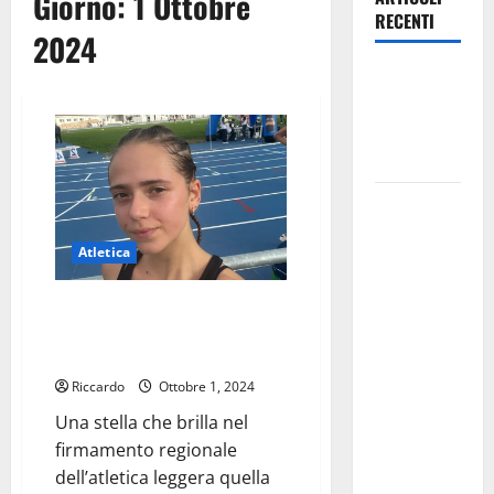
Giorno:
1 Ottobre
RECENTI
2024
Leonforte:
questa sera
la Notte
Bianca
Italia fuori
dal
Atletica
Mondiale?
Alessio
Atletica: una promessa della
Sundas:
disciplina la giovane barrese
«Prima di
Lorenza Blandi
scegliere il
Riccardo
Ottobre 1, 2024
commissario
Una stella che brilla nel
tecnico, si
firmamento regionale
ripensi un
dell’atletica leggera quella
sistema che