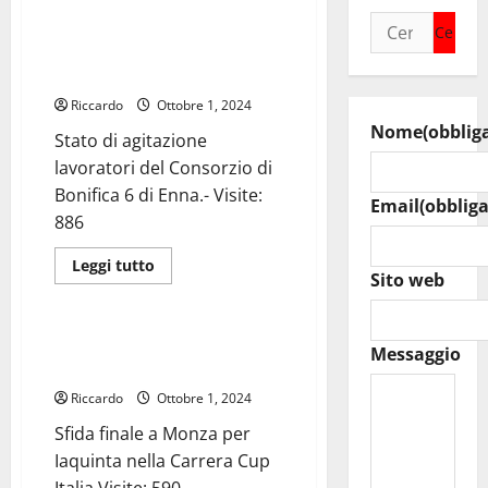
Ricerca
Stato di agitazione lavoratori
del Consorzio di Bonifica 6 di
per:
Enna.-
Riccardo
Ottobre 1, 2024
Nome
(obblig
Stato di agitazione
lavoratori del Consorzio di
Bonifica 6 di Enna.- Visite:
Email
(obbliga
886
Leggi
Leggi tutto
Sito web
di
Automobilismo
più
su
Stato
di
Sfida finale a Monza per
Messaggio
agitazione
Iaquinta nella Carrera Cup Italia
lavoratori
del
Riccardo
Ottobre 1, 2024
Consorzio
di
Sfida finale a Monza per
Bonifica
6
Iaquinta nella Carrera Cup
di
Enna.-