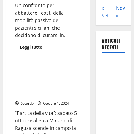
potenziato.
Un confronto per
La
«
Nov
Sicilia
abbattere i costi della
deve
Set
»
far
mobilità passiva dei
sentire
pazienti siciliani che
anche
in
decidono di curarsi in...
questo
ARTICOLI
modo
la
RECENTI
Leggi
Leggi tutto
propria
di
presenza
Solidarietà
più
nelle
su
istituzioni
Leonforte:
SANITA’:
europee”.
AIOP
“Partita della vita”: sabato 5
questa sera
SICILIA
ottobre al Pala Minardi di
“PRONTI
la Notte
A
Ragusa scende in campo la
Bianca
COLLABORARE
nazionale italiana di basket in
CONTRO
MOBILITA’
carrozzina
Italia fuori
PASSIVA”
Riccardo
Ottobre 1, 2024
dal
Mondiale?
“Partita della vita”: sabato 5
Alessio
ottobre al Pala Minardi di
Sundas:
Ragusa scende in campo la