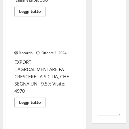
Italia Visite: 590
Leggi
Leggi tutto
di
Agroalimentare
più
su
Sfida
finale
EXPORT: L’AGROALIMENTARE FA
a
CRESCERE LA SICILIA, CHE
Monza
per
SEGNA UN +9,5%
Iaquinta
nella
Riccardo
Ottobre 1, 2024
Carrera
Cup
EXPORT:
Italia
L’AGROALIMENTARE FA
CRESCERE LA SICILIA, CHE
SEGNA UN +9,5% Visite:
4970
Leggi
Leggi tutto
di
Politica
più
su
EXPORT:
L’AGROALIMENTARE
Sunseri (M5S): “L’ufficio della
FA