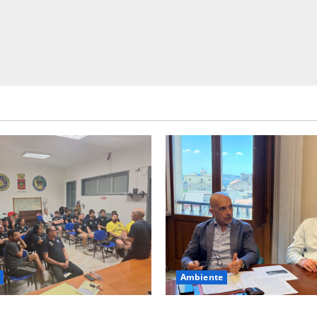
Ambiente
erie A Gold: riunione
Cimitero pieno di erbacce: l’