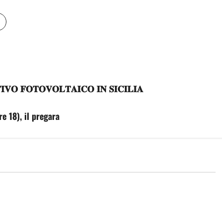
𝐎 𝐅𝐎𝐓𝐎𝐕𝐎𝐋𝐓𝐀𝐈𝐂𝐎 𝐈𝐍 𝐒𝐈𝐂𝐈𝐋𝐈𝐀
e 18), il pregara
economia
e crescita”, ok da
Incendi, oltre 18 milioni per la
vra da oltre 220
riforestazione: pubblicato elenco
ani: «Sostegno alle
progetti ammissibili. Schifani e