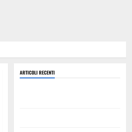
ARTICOLI RECENTI
Previsioni Meteo Enna: Ieri nubifragio a Enna. Oggi
ancora possibilità di temporali pomeridiani
teoricamente meno diffusi
Pallamano Serie A Gold: riunione operativa a ranghi
completi per la Orlando Pallamano Haenna