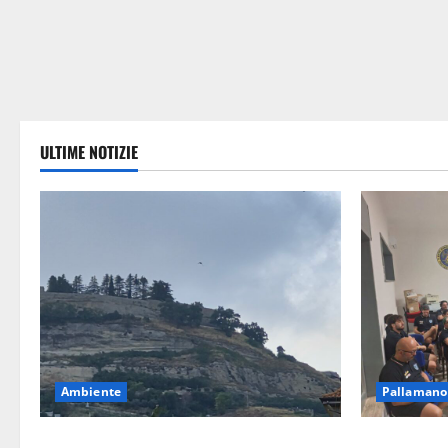
ULTIME NOTIZIE
Ambiente
Pallamano
Previsioni Meteo Enna: Ieri nubifragio a
Pallamano S