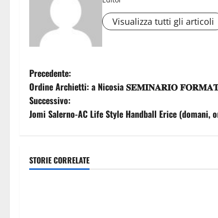
Visualizza tutti gli articoli
N
Precedente:
Ordine Archietti: a Nicosia 𝐒𝐄𝐌𝐈𝐍𝐀𝐑𝐈𝐎 𝐅𝐎𝐑𝐌𝐀𝐓𝐈𝐕
a
Successivo:
v
Jomi Salerno-AC Life Style Handball Erice (domani, or
i
g
STORIE CORRELATE
economia
economia
a
POSTE ITALIANE: IN PROVINCIA DI
Ddl “Coesione 
z
ENNA CON “SEGUIMI” LA
giunta a mano
CORRISPONDENZA VIENE IN
milioni. Schif