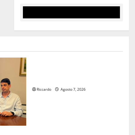
Eventi
Giochi di Quartiere e Calcio Balilla
Umano: tradizione e innovazione per la
festa della Madonna dè Carusi
Riccardo
Agosto 7, 2026
assessore