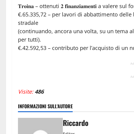
𝐓𝐫𝐨𝐢𝐧𝐚 – ottenuti 𝟐 𝐟𝐢𝐧𝐚𝐧𝐳𝐢𝐚𝐦𝐞𝐧𝐭𝐢 a va
€.65.335,72 – per lavori di abbattimento delle
stradale
(continuando, ancora una volta, su un tema al 
per tutti).
€.42.592,53 – contributo per l’acquisto di un
Ad
Ad
Visite:
486
INFORMAZIONI SULL'AUTORE
Riccardo
Editor