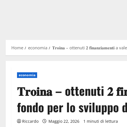
Home
economia
𝐓𝐫𝐨𝐢𝐧𝐚 – ottenuti 𝟐 𝐟𝐢𝐧𝐚𝐧𝐳𝐢𝐚𝐦𝐞
economia
𝐓𝐫𝐨𝐢𝐧𝐚 – ottenuti 𝟐 𝐟𝐢
fondo per lo sviluppo 
Riccardo
Maggio 22, 2026
1 minuti di lettura