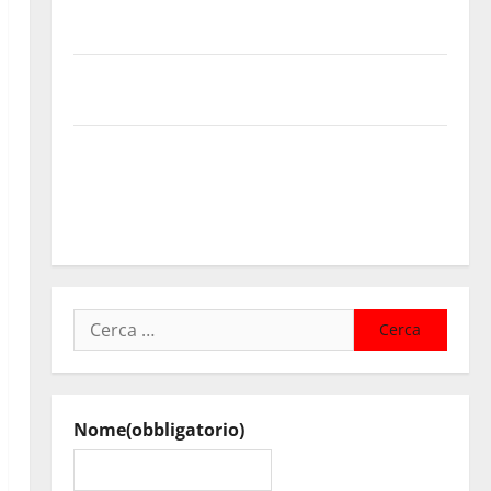
Cimitero pieno di erbacce: l’assessore Lombardo
assicura interventi in tempi celeri di Mario Pagaria
Giochi di Quartiere e Calcio Balilla Umano: tradizione
e innovazione per la festa della Madonna dè Carusi
Manovrina, Anci Sicilia: “Apprezziamo l’incremento
dei trasferimenti ai Comuni Un primo passo
importante che dovrà trovare continuità nelle
prossime Finanziarie”
Ricerca
per:
Nome
(obbligatorio)