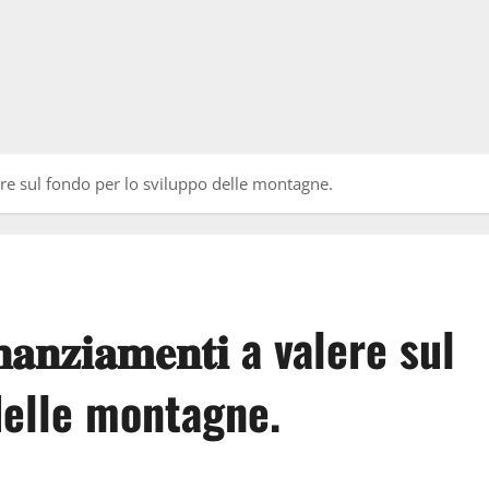
𝐭𝐢 a valere sul fondo per lo sviluppo delle montagne.
𝐧𝐚𝐧𝐳𝐢𝐚𝐦𝐞𝐧𝐭𝐢 a valere sul
delle montagne.