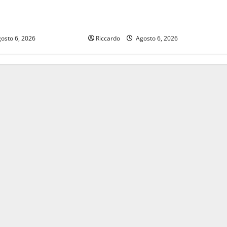
 imprese, frutto del
Savarino: «Ricostruiamo gli
ei conti»
ecosistemi feriti dal fuoco»
osto 6, 2026
Riccardo
Agosto 6, 2026