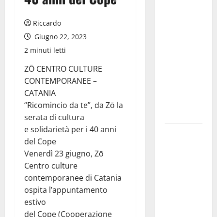
pieno di
erbacce:
Riccardo
l’assessore
Giugno 22, 2023
Lombardo
2 minuti letti
assicura
interventi
ZŌ CENTRO CULTURE
in tempi
CONTEMPORANEE –
celeri di
CATANIA
Mario
“Ricomincio da te”, da Zō la
Pagaria
serata di cultura
e solidarietà per i 40 anni
Giochi di
del Cope
Quartiere e
Venerdì 23 giugno, Zō
Calcio
Centro culture
Balilla
contemporanee di Catania
Umano:
ospita l’appuntamento
tradizione e
estivo
innovazione
del Cope (Cooperazione