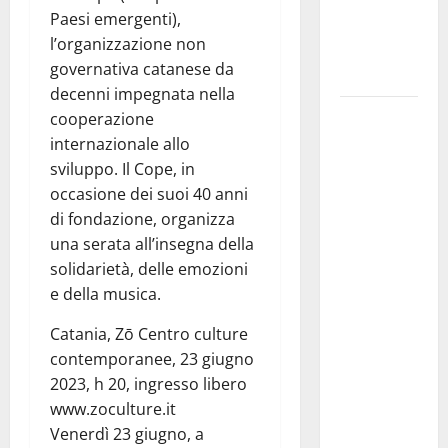
per la festa
Paesi emergenti),
della
l’organizzazione non
Madonna dè
governativa catanese da
Carusi
decenni impegnata nella
Manovrina,
cooperazione
Anci Sicilia:
internazionale allo
“Apprezziamo
sviluppo. Il Cope, in
l’incremento
occasione dei suoi 40 anni
dei
di fondazione, organizza
trasferimenti
una serata all’insegna della
ai Comuni
solidarietà, delle emozioni
Un primo
e della musica.
passo
Catania, Zō Centro culture
importante
contemporanee, 23 giugno
che dovrà
2023, h 20, ingresso libero
trovare
www.zoculture.it
continuità
Venerdì 23 giugno, a
nelle