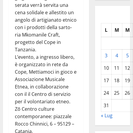
serata verrà servita una
cena solidale e allestito un
angolo di artigianato etnico
con i prodotti della sarto-
L
M
M
ria Mkomanile Craft,
progetto del Cope in
Tanzania.
3
4
5
L’evento, a ingresso libero,
è organizzato in rete da
10
11
12
Cope, Mettiamoci in gioco e
Associazione Musicale
17
18
19
Etnea, in collaborazione
24
25
26
con il il Centro di servizio
per il volontariato etneo.
31
Zō Centro culture
« Lug
contemporanee: piazzale
Rocco Chinnici, 6 – 95129 –
Catania.