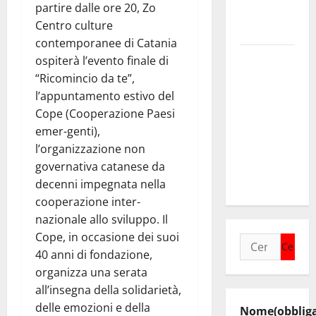
partire dalle ore 20, Zo
prossime
Centro culture
Finanziarie”
contemporanee di Catania
Notti di
ospiterà l’evento finale di
BCsicilia.
“Ricomincio da te”,
Montelepre,
l’appuntamento estivo del
presentazione
Cope (Cooperazione Paesi
del libro di
emer-genti),
Claudio
l’organizzazione non
D’Angelo
governativa catanese da
“Trinakija”
decenni impegnata nella
cooperazione inter-
nazionale allo sviluppo. Il
Cope, in occasione dei suoi
Ricerca
40 anni di fondazione,
per:
organizza una serata
all’insegna della solidarietà,
delle emozioni e della
Nome
(obblig