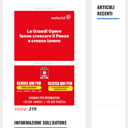
ARTICOLI
Advertisement
RECENTI
Pallamano
Serie A
Gold:
riunione
operativa a
ranghi
Advertisement
completi
per la
Orlando
Pallamano
Haenna
Visite:
319
Cimitero
pieno di
INFORMAZIONI SULL'AUTORE
erbacce: