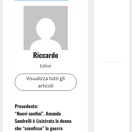
l’assessore
Lombardo
assicura
interventi
in tempi
celeri di
Mario
Riccardo
Pagaria
Editor
Giochi di
Quartiere e
Visualizza tutti gli
Calcio
articoli
Balilla
Umano:
tradizione e
N
Precedente:
innovazione
“Nuovi confini”, Amanda
a
per la festa
Sandrelli è Lisistrata la donna
della
che “sconfisse” la guerra