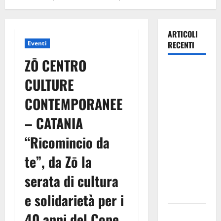
ARTICOLI
Eventi
RECENTI
ZŌ CENTRO
Pallamano
CULTURE
Serie A
Gold:
CONTEMPORANEE
riunione
– CATANIA
operativa a
ranghi
“Ricomincio da
completi
per la
te”, da Zō la
Orlando
serata di cultura
Pallamano
Haenna
e solidarietà per i
Cimitero
40 anni del Cope