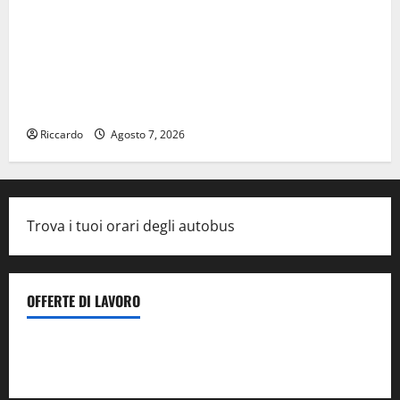
Manovrina, Anci Sicilia: “Apprezziamo l’incremento
dei trasferimenti ai Comuni Un primo passo
importante che dovrà trovare continuità nelle
prossime Finanziarie”
Riccardo
Agosto 7, 2026
Trova i tuoi orari degli autobus
OFFERTE DI LAVORO
Il Centro La Diagnostica di Catenanuova ricerca un
tecnico sanitario di radiologia medica
a Enna