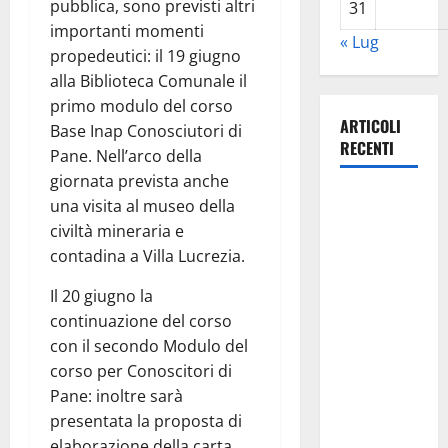
pubblica, sono previsti altri
31
importanti momenti
« Lug
propedeutici: il 19 giugno
alla Biblioteca Comunale il
primo modulo del corso
ARTICOLI
Base Inap Conosciutori di
RECENTI
Pane. Nell’arco della
giornata prevista anche
Previsioni
una visita al museo della
Meteo
civiltà mineraria e
Enna: Ieri
contadina a Villa Lucrezia.
nubifragio a
Il 20 giugno la
Enna. Oggi
continuazione del corso
ancora
con il secondo Modulo del
possibilità
corso per Conoscitori di
di
Pane: inoltre sarà
temporali
presentata la proposta di
pomeridiani
elaborazione della carta