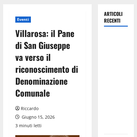
ARTICOLI
Eventi
RECENTI
Villarosa: il Pane
Previsioni
di San Giuseppe
Meteo
Enna: Ieri
va verso il
nubifragio a
riconoscimento di
Enna. Oggi
ancora
Denominazione
possibilità
di
Comunale
temporali
pomeridiani
Riccardo
teoricamente
Giugno 15, 2026
meno
3 minuti letti
diffusi