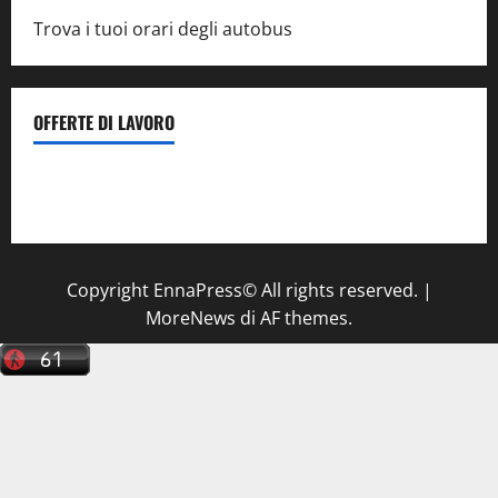
Trova i tuoi orari degli autobus
OFFERTE DI LAVORO
Il Centro La Diagnostica di Catenanuova ricerca un
tecnico sanitario di radiologia medica
a Enna
Copyright EnnaPress© All rights reserved.
|
MoreNews
di AF themes.