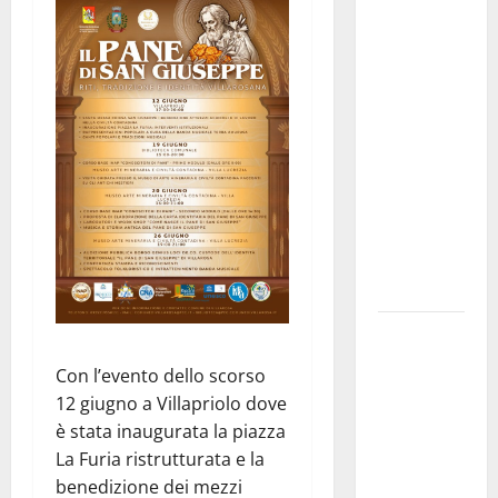
Pallamano
Serie A
Gold:
riunione
operativa a
ranghi
completi
per la
Orlando
Pallamano
Haenna
Cimitero
pieno di
Con l’evento dello scorso
erbacce:
12 giugno a Villapriolo dove
l’assessore
è stata inaugurata la piazza
Lombardo
La Furia ristrutturata e la
assicura
benedizione dei mezzi