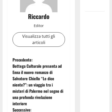
Madonna dè
Carusi
Riccardo
Manovrina,
Anci Sicilia:
Editor
“Apprezziamo
l’incremento
Visualizza tutti gli
dei
articoli
trasferimenti
ai Comuni
N
Precedente:
Un primo
Bottega Culturale presenta ad
passo
a
Enna il nuovo romanzo di
importante
Salvatore Chiello “Le dice
che dovrà
v
niente?”: un viaggio tra i
trovare
i
misteri di Palermo nel segno di
continuità
una profonda rivelazione
nelle
g
interiore
prossime
Successivo:
Finanziarie”