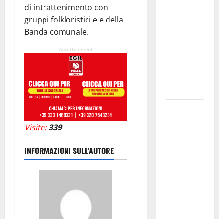
l’assessore
di intrattenimento con
Lombardo
gruppi folkloristici e e della
assicura
Banda comunale.
interventi
Advertisement
in tempi
celeri di
Mario
Pagaria
Giochi di
Quartiere e
Visite:
339
Calcio
Balilla
INFORMAZIONI SULL'AUTORE
Umano:
tradizione e
innovazione
per la festa
della