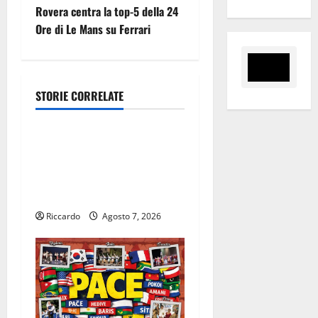
a
Rovera centra la top-5 della 24
z
Ore di Le Mans su Ferrari
i
o
STORIE CORRELATE
Eventi
n
Giochi di Quartiere e Calcio
e
Balilla Umano: tradizione e
a
innovazione per la festa
della Madonna dè Carusi
r
Riccardo
Agosto 7, 2026
t
i
c