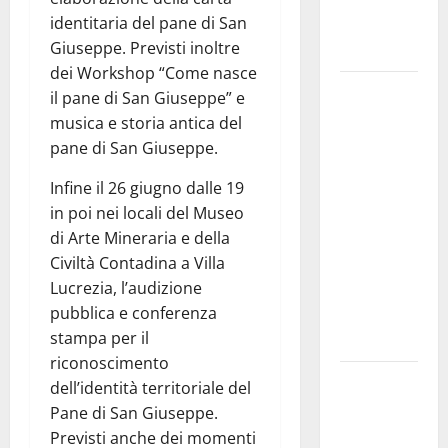
teoricamente
identitaria del pane di San
meno
Giuseppe. Previsti inoltre
diffusi
dei Workshop “Come nasce
Pallamano
il pane di San Giuseppe” e
Serie A
musica e storia antica del
Gold:
pane di San Giuseppe.
riunione
Infine il 26 giugno dalle 19
operativa a
in poi nei locali del Museo
ranghi
di Arte Mineraria e della
completi
Civiltà Contadina a Villa
per la
Lucrezia, l’audizione
Orlando
pubblica e conferenza
Pallamano
stampa per il
Haenna
riconoscimento
Cimitero
dell’identità territoriale del
pieno di
Pane di San Giuseppe.
erbacce:
Previsti anche dei momenti