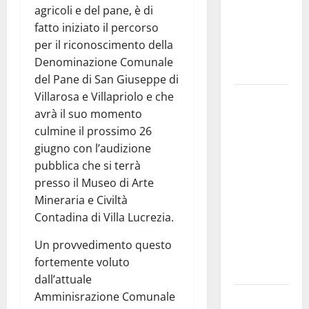
interventi
agricoli e del pane, è di
in tempi
fatto iniziato il percorso
celeri di
per il riconoscimento della
Mario
Denominazione Comunale
Pagaria
del Pane di San Giuseppe di
Villarosa e Villapriolo e che
Giochi di
avrà il suo momento
Quartiere e
culmine il prossimo 26
Calcio
giugno con l’audizione
Balilla
pubblica che si terrà
Umano:
presso il Museo di Arte
tradizione e
Mineraria e Civiltà
innovazione
Contadina di Villa Lucrezia.
per la festa
della
Un provvedimento questo
Madonna dè
fortemente voluto
Carusi
dall’attuale
Amminisrazione Comunale
Manovrina,