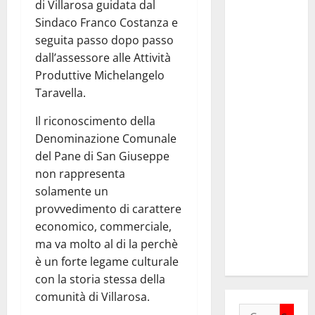
di Villarosa guidata dal
Anci Sicilia:
Sindaco Franco Costanza e
“Apprezziamo
seguita passo dopo passo
l’incremento
dall’assessore alle Attività
dei
Produttive Michelangelo
trasferimenti
Taravella.
ai Comuni
Un primo
Il riconoscimento della
passo
Denominazione Comunale
importante
del Pane di San Giuseppe
che dovrà
non rappresenta
trovare
solamente un
continuità
provvedimento di carattere
nelle
economico, commerciale,
prossime
ma va molto al di la perchè
Finanziarie”
è un forte legame culturale
con la storia stessa della
comunità di Villarosa.
Ricerca