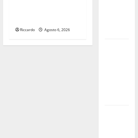
a lavoro i
Schifani e Savarino:
volontari.
«Ricostruiamo gli
Auto
ecosistemi feriti dal fuoco»
bloccata ad
Riccardo
Agosto 6, 2026
Enna bassa
DEFINITO IL
PROGRAMMA
DELLA
SETTIMA
EDIZIONE
DEL
MARZAMEMI
CINEFEST
Salute,
giunta
regionale
nomina