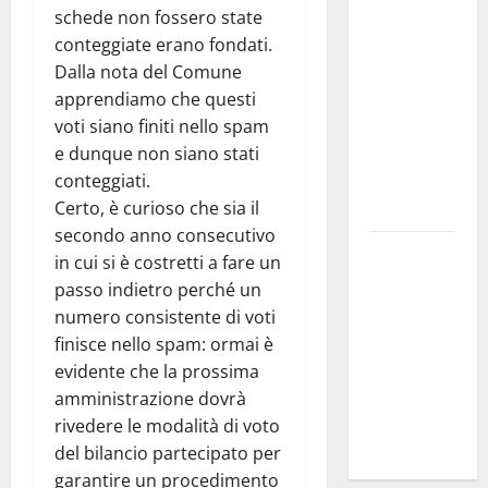
schede non fossero state
DEFINITO IL
conteggiate erano fondati.
PROGRAMMA
Dalla nota del Comune
DELLA
apprendiamo che questi
SETTIMA
voti siano finiti nello spam
EDIZIONE
e dunque non siano stati
DEL
conteggiati.
MARZAMEMI
Certo, è curioso che sia il
CINEFEST
secondo anno consecutivo
Salute,
in cui si è costretti a fare un
giunta
passo indietro perché un
regionale
numero consistente di voti
nomina
finisce nello spam: ormai è
Sabrina
evidente che la prossima
Cillia alla
amministrazione dovrà
direzione
rivedere le modalità di voto
del Cefpas
del bilancio partecipato per
garantire un procedimento