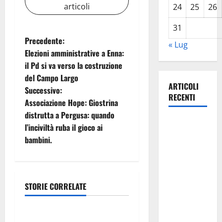
articoli
24
25
26
31
N
Precedente:
« Lug
Elezioni amministrative a Enna:
a
il Pd si va verso la costruzione
del Campo Largo
v
ARTICOLI
Successivo:
RECENTI
i
Associazione Hope: Giostrina
distrutta a Pergusa: quando
g
Caronia
l’inciviltà ruba il gioco ai
(Noi
bambini.
a
Moderati):
“Basta
z
valzer di
poltrone, a
i
STORIE CORRELATE
economia
Palermo
o
serve un
POSTE ITALIANE: IN
programma