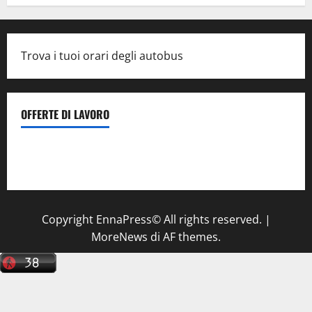
Trova i tuoi orari degli autobus
OFFERTE DI LAVORO
Il Centro La Diagnostica di Catenanuova ricerca un
tecnico sanitario di radiologia medica
a Enna
Copyright EnnaPress© All rights reserved.
|
MoreNews
di AF themes.