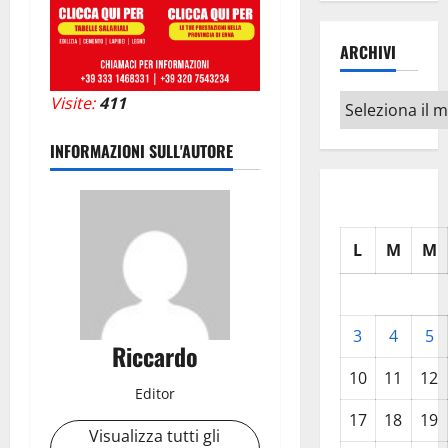
ARCHIVI
Archivi
Visite:
411
INFORMAZIONI SULL'AUTORE
L
M
M
3
4
5
Riccardo
10
11
12
Editor
17
18
19
Visualizza tutti gli