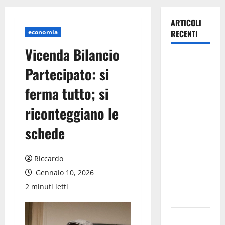
ARTICOLI
economia
RECENTI
Vicenda Bilancio
Caronia
Partecipato: si
(Noi
Moderati):
ferma tutto; si
“Basta
riconteggiano le
valzer di
poltrone, a
schede
Palermo
serve un
Riccardo
programma
per giovani
Gennaio 10, 2026
e servizi
2 minuti letti
efficienti
POSTE