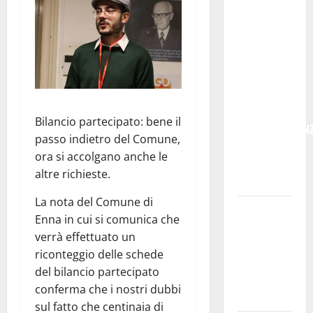
ITALIANE:
IN
PROVINCIA
DI ENNA
CON
“SEGUIMI”
LA
Bilancio partecipato: bene il
CORRISPONDEN
passo indietro del Comune,
VIENE IN
ora si accolgano anche le
VACANZA
altre richieste.
CON TE
La nota del Comune di
Temporale:
Enna in cui si comunica che
a lavoro i
verrà effettuato un
volontari.
riconteggio delle schede
Auto
del bilancio partecipato
bloccata ad
conferma che i nostri dubbi
Enna bassa
sul fatto che centinaia di