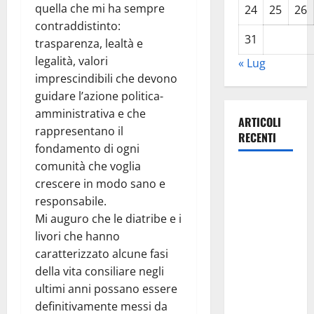
quella che mi ha sempre
24
25
26
contraddistinto:
31
trasparenza, lealtà e
legalità, valori
« Lug
imprescindibili che devono
guidare l’azione politica-
amministrativa e che
ARTICOLI
rappresentano il
RECENTI
fondamento di ogni
comunità che voglia
Lavoro.
crescere in modo sano e
Venezia
responsabile.
(PD):
Mi auguro che le diatribe e i
“Depositato
livori che hanno
ddl all’ARS
caratterizzato alcune fasi
per
della vita consiliare negli
valorizzare
ultimi anni possano essere
le imprese
definitivamente messi da
domestiche”