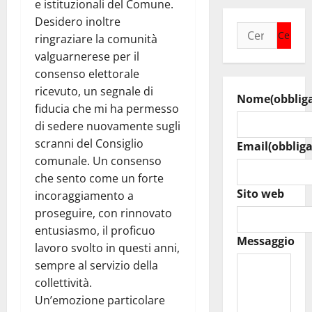
e istituzionali del Comune.
Desidero inoltre
Ricerca
ringraziare la comunità
per:
valguarnerese per il
consenso elettorale
ricevuto, un segnale di
Nome
(obblig
fiducia che mi ha permesso
di sedere nuovamente sugli
scranni del Consiglio
Email
(obbliga
comunale. Un consenso
che sento come un forte
Sito web
incoraggiamento a
proseguire, con rinnovato
entusiasmo, il proficuo
Messaggio
lavoro svolto in questi anni,
sempre al servizio della
collettività.
Un’emozione particolare