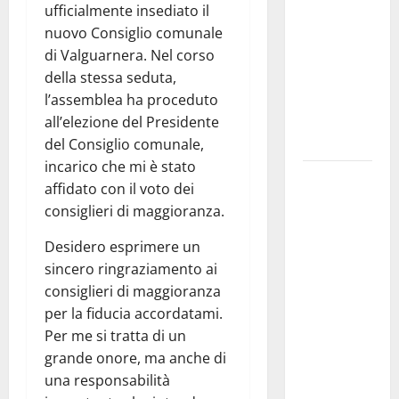
il 14 agosto
ufficialmente insediato il
musica,
nuovo Consiglio comunale
spettacolo,
di Valguarnera. Nel corso
gastronomia
della stessa seduta,
e una
l’assemblea ha proceduto
sorpresa di
all’elezione del Presidente
mezzanotte.
del Consiglio comunale,
incarico che mi è stato
Sanità: Non
affidato con il voto dei
riconosciuto
consiglieri di maggioranza.
il Buono
Pasto:
Desidero esprimere un
sindacato
sincero ringraziamento ai
Nursind
consiglieri di maggioranza
avvia una
per la fiducia accordatami.
vertenza a
Per me si tratta di un
Asp e Oasi
grande onore, ma anche di
Maria SS
una responsabilità