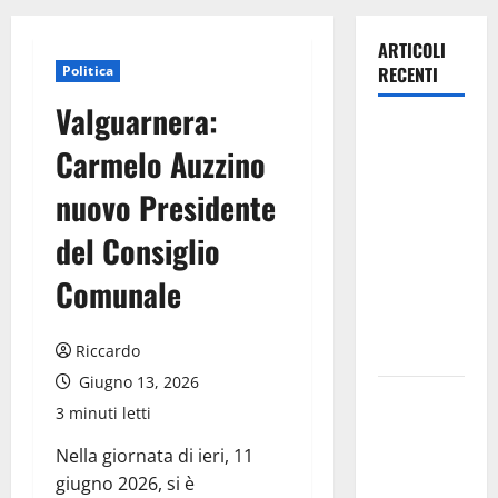
ARTICOLI
Politica
RECENTI
Valguarnera:
Lavoro.
Carmelo Auzzino
Venezia
(PD):
nuovo Presidente
“Depositato
del Consiglio
ddl all’ARS
per
Comunale
valorizzare
le imprese
Riccardo
domestiche”
Giugno 13, 2026
Pergusa si
3 minuti letti
prepara alla
“Notte
Nella giornata di ieri, 11
dell’Assunta”:
giugno 2026, si è