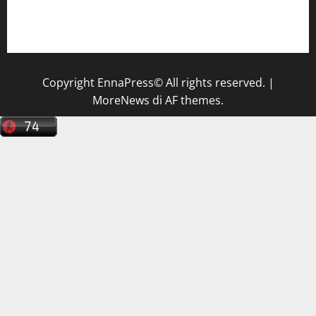
Il Centro La Diagnostica di Catenanuova ricerca un
tecnico sanitario di radiologia medica
a Enna
Copyright EnnaPress© All rights reserved.
|
MoreNews
di AF themes.