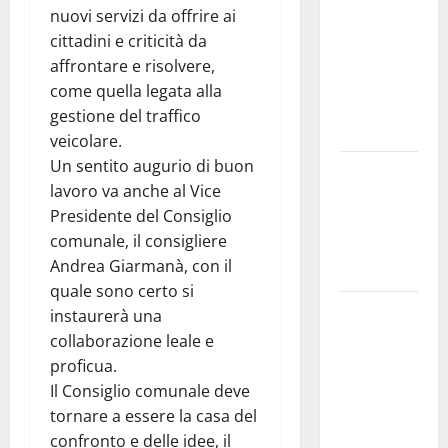
Nursind
nuovi servizi da offrire ai
avvia una
cittadini e criticità da
vertenza a
affrontare e risolvere,
Asp e Oasi
come quella legata alla
Maria SS
gestione del traffico
Troina
veicolare.
Un sentito augurio di buon
Giornata di
lavoro va anche al Vice
vigilia per il
Presidente del Consiglio
23° Rally
comunale, il consigliere
Tirreno
Andrea Giarmanà, con il
Messina
quale sono certo si
Automobilismo
instaurerà una
– Si
collaborazione leale e
chiuderanno
proficua.
il 19 agosto
Il Consiglio comunale deve
le iscrizioni
tornare a essere la casa del
al 6°
confronto e delle idee, il