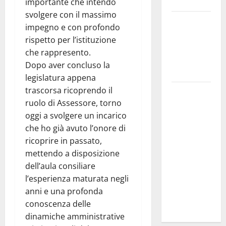
Troina
importante che intendo
svolgere con il massimo
Giornata di
impegno e con profondo
vigilia per il
rispetto per l’istituzione
23° Rally
che rappresento.
Tirreno
Dopo aver concluso la
Messina
legislatura appena
trascorsa ricoprendo il
Automobilismo
ruolo di Assessore, torno
– Si
oggi a svolgere un incarico
chiuderanno
che ho già avuto l’onore di
il 19 agosto
ricoprire in passato,
le iscrizioni
mettendo a disposizione
al 6°
dell’aula consiliare
Slalom
l’esperienza maturata negli
Città di
anni e una profonda
Alessandria
conoscenza delle
della Rocca
dinamiche amministrative