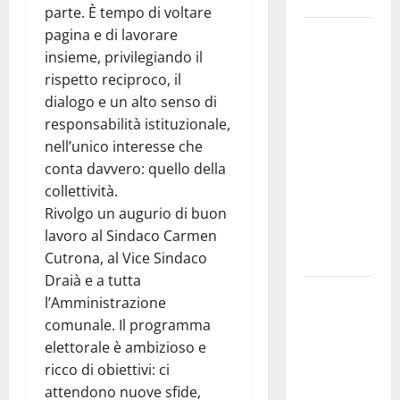
parte. È tempo di voltare
Pergusa si
pagina e di lavorare
prepara alla
insieme, privilegiando il
“Notte
rispetto reciproco, il
dell’Assunta”:
dialogo e un alto senso di
il 14 agosto
responsabilità istituzionale,
musica,
nell’unico interesse che
spettacolo,
conta davvero: quello della
gastronomia
collettività.
e una
Rivolgo un augurio di buon
sorpresa di
lavoro al Sindaco Carmen
mezzanotte.
Cutrona, al Vice Sindaco
Draià e a tutta
Sanità: Non
l’Amministrazione
riconosciuto
comunale. Il programma
il Buono
elettorale è ambizioso e
Pasto:
ricco di obiettivi: ci
sindacato
attendono nuove sfide,