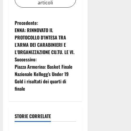
articoli
N
Precedente:
ENNA: RINNOVATO IL
a
PROTOCOLLO D’INTESA TRA
L’ARMA DEI CARABINIERI E
v
L’ORGANIZZAZIONE CU.TU. LE VI.
i
Successivo:
Piazza Armerina: Basket Finale
g
Nazionale Kellogg’s Under 19
Gold i risultati dei quarti di
a
finale
z
i
STORIE CORRELATE
o
Politica